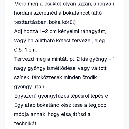
Mérd meg a csuklót olyan lazán, ahogyan
hordani szeretnéd a bokaláncot (álló
testtartásban, boka körül).
Adj hozzá 1–2 cm kényelmi ráhagyást,
vagy ha állítható kötést tervezel, elég
0,5–1 cm.
Tervezd meg a mintát: pl.
2 kis gyöngy + 1
nagy gyöngy
ismétlődése, vagy váltott
színek, fémköztesek minden ötödik
gyöngy után.
Egyszerű gyöngyfűzés lépésről lépésre
Egy alap bokalánc készítése a legjobb
módja annak, hogy elsajátítsd a
technikát.