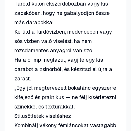
Tárold külön ékszerdobozban vagy kis
zacskóban, hogy ne gabalyodjon össze
más darabokkal.
Kerüld a fürdővízben, medencében vagy
sós vízben való viselést, ha nem
rozsdamentes anyagról van szó.
Ha a crimp meglazul, vágj le egy kis
darabot a zsinórból, és készítsd el újra a
zárást.
„Egy jól megtervezett bokalánc egyszerre
kifejező és praktikus — ne félj kísérletezni
színekkel és textúrákkal.”
Stílusötletek viseléshez
Kombinálj vékony fémláncokat vastagabb