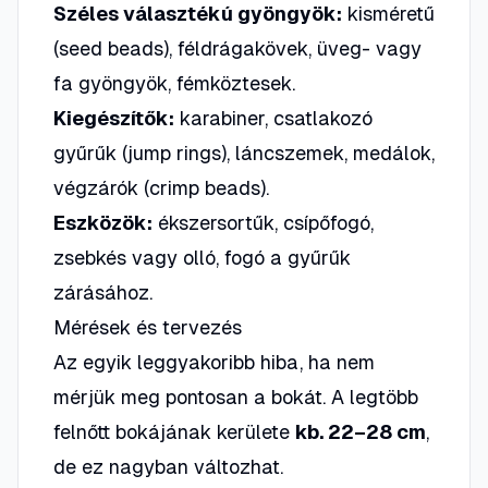
Széles választékú gyöngyök:
kisméretű
(seed beads), féldrágakövek, üveg- vagy
fa gyöngyök, fémköztesek.
Kiegészítők:
karabiner, csatlakozó
gyűrűk (jump rings), láncszemek, medálok,
végzárók (crimp beads).
Eszközök:
ékszersortűk, csípőfogó,
zsebkés vagy olló, fogó a gyűrűk
zárásához.
Mérések és tervezés
Az egyik leggyakoribb hiba, ha nem
mérjük meg pontosan a bokát. A legtöbb
felnőtt bokájának kerülete
kb. 22–28 cm
,
de ez nagyban változhat.