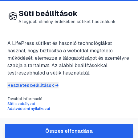
😍 LifePress
Bejelentkezés
Süti beállítások
🍪
A legjobb élmény érdekében sütiket használunk
A LifePress sütiket és hasonló technológiákat
@
ECHOMANIC
használ, hogy biztosítsa a weboldal megfelelő
2025. október 9.
·
5
perc olvasás
működését, elemezze a látogatottságot és személyre
szabja a tartalmat. Az alábbi beállításokkal
Kézzel készített
testreszabhatod a sütik használatát.
bokalánc: részletes
Részletes beállítások →
útmutató
További információ:
Süti szabályzat
Adatvédelmi nyilatkozat
kezdőknek és
haladóknak
Összes elfogadása