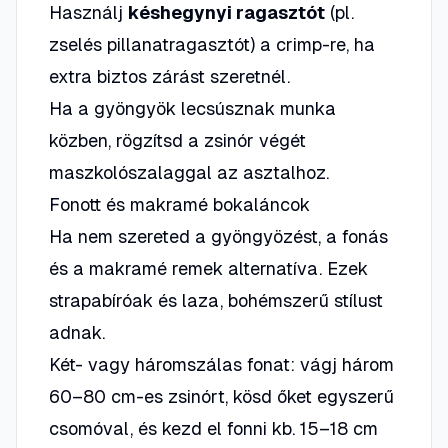
Használj
késhegynyi ragasztót
(pl.
zselés pillanatragasztót) a crimp-re, ha
extra biztos zárást szeretnél.
Ha a gyöngyök lecsúsznak munka
közben, rögzítsd a zsinór végét
maszkolószalaggal az asztalhoz.
Fonott és makramé bokaláncok
Ha nem szereted a gyöngyözést, a fonás
és a makramé remek alternatíva. Ezek
strapabíróak és laza, bohémszerű stílust
adnak.
Két- vagy háromszálas fonat: vágj három
60–80 cm-es zsinórt, kösd őket egyszerű
csomóval, és kezd el fonni kb. 15–18 cm