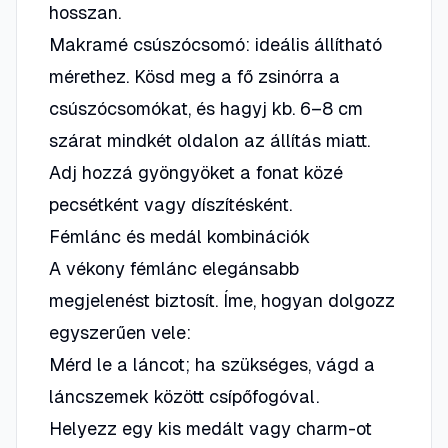
hosszan.
Makramé csúszócsomó: ideális állítható
mérethez. Kösd meg a fő zsinórra a
csúszócsomókat, és hagyj kb. 6–8 cm
szárat mindkét oldalon az állítás miatt.
Adj hozzá gyöngyöket a fonat közé
pecsétként vagy díszítésként.
Fémlánc és medál kombinációk
A vékony fémlánc elegánsabb
megjelenést biztosít. Íme, hogyan dolgozz
egyszerűen vele:
Mérd le a láncot; ha szükséges, vágd a
láncszemek között csípőfogóval.
Helyezz egy kis medált vagy charm-ot