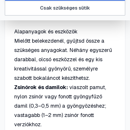
Csak szükséges sütik
#
DIY
#
ékszerkészítés
#
bokalánc
#
kézműves
Alapanyagok és eszközök
Mielőtt belekezdenél, gyűjtsd össze a
szükséges anyagokat. Néhány egyszerű
darabbal, olcsó eszközzel és egy kis
kreativitással gyönyörű, személyre
szabott bokaláncot készíthetsz.
Zsinórok és damilok:
viaszolt pamut,
nylon zsinór vagy fonott gyöngyfűző
damil (0,3–0,5 mm) a gyöngyözéshez;
vastagabb (1–2 mm) zsinór fonott
verziókhoz.