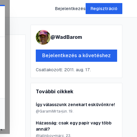
Bejelentkezés
Regisztráció
@
WadBarom
Bejelentkezés a követéshez
Csatlakozott:
2011. aug. 17.
További cikkek
Így válasszunk zenekart esküvőnkre!
@
GaramiMrta
•
jún. 19.
Házasság: csak egy papír vagy több
t
annál?
@
latinboy
•
márc. 23.