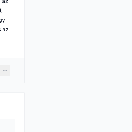
g az
,
egy
s az