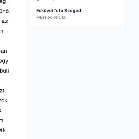
meg
űnő,
Eskövői fotó Szeged
@
Leeloo
•
okt. 13.
 az
an
san
hogy
buli
zt
zok
k
em
ják