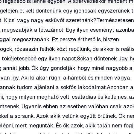
tő legszebb is lenne egyben. A szervezéskor mindent 
egelején el kell döntenünk egy igencsak egyszerűnek t
st. Kicsi vagy nagy esküvőt szeretnénk?Természetesen
t megszabják a létszámot. Egy ilyen eseményt azonb
ggal megosztanánk. Ez persze érthető is, hiszen
ok, rózsaszín felhők közt repülünk, de akkor is reáli
k tökéletesebbé egy ilyen napot.Sokan döntenek úgy, 
 annál jobb. Ők úgy gondolják, hogy minél nagyobb a 
van így. Aki ki akar rúgni a hámból és minden vágya,
n, annak tudom ajánlani a sokfős lakodalmat.Azonban a
i, hogy milyen megható volt, családias és kellemes, a
öntsenek. Ugyanis ebben az esetben valóban csak azo
ekel a sorsunk. Azok akik velünk együtt örülnek. Ők n
elépni, mert megunták. És ők azok, akik talán nem fog