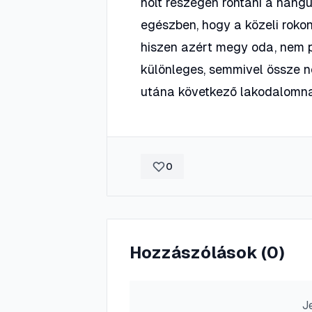
holt részegen rontani a hangul
egészben, hogy a közeli roko
hiszen azért megy oda, nem p
különleges, semmivel össze 
utána következő lakodalomna
0
Hozzászólások (
0
)
J