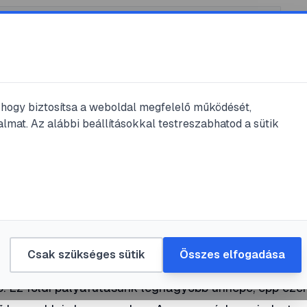
, hogy biztosítsa a weboldal megfelelő működését,
lmat. Az alábbi beállításokkal testreszabhatod a sütik
ás
ő
atos
#
kisesküvő
Csak szükséges sütik
Összes elfogadása
. Ez földi pályafutásunk legnagyobb ünnepe, épp ezér