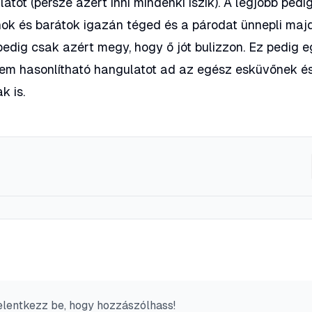
atot (persze azért inni mindenki iszik). A legjobb pedi
nok és barátok igazán téged és a párodat ünnepli majd
edig csak azért megy, hogy ő jót bulizzon. Ez pedig 
nem hasonlítható hangulatot ad az egész esküvőnek é
k is.
elentkezz be, hogy hozzászólhass!