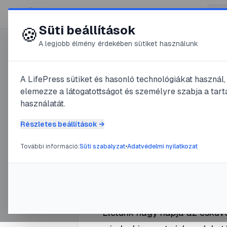
😍 LifePress
Süti beállítások
🍪
A legjobb élmény érdekében sütiket használunk
0
A LifePress sütiket és hasonló technológiákat használ
@
WadBarom
elemezze a látogatottságot és személyre szabja a tarta
2024. április 26.
·
2
perc olvas
használatát.
Kisesküv
Részletes beállítások →
További információ:
Süti szabályzat
•
Adatvédelmi nyilatkozat
#
emlékezetes
#
Esküvő
#
hangul
Életünk nagy napja az esküvő