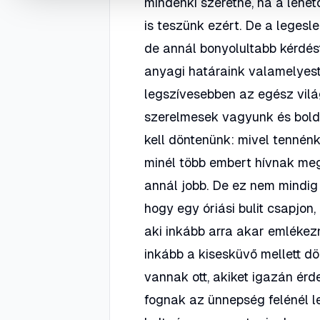
mindenki szeretné, ha a lehe
is teszünk ezért. De a legesl
de annál bonyolultabb kérdé
anyagi határaink valamelyes
legszívesebben az egész vilá
szerelmesek vagyunk és boldog
kell döntenünk: mivel tennén
minél több embert hívnak meg
annál jobb. De ez nem mindig 
hogy egy óriási bulit csapjo
aki inkább arra akar emlékezn
inkább a kisesküvő mellett d
vannak ott, akiket igazán érd
fognak az ünnepség felénél l