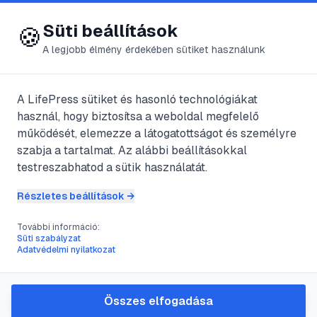
😍 LifePress
Bejelentkezés
Süti beállítások
🍪
A legjobb élmény érdekében sütiket használunk
A LifePress sütiket és hasonló technológiákat
@
Prefect
használ, hogy biztosítsa a weboldal megfelelő
2025. július 23.
·
3
perc olvasás
működését, elemezze a látogatottságot és személyre
szabja a tartalmat. Az alábbi beállításokkal
Kórokozó hordozók
testreszabhatod a sütik használatát.
Részletes beállítások →
#
agyhártyagyulladás
#
betegség
#
diftéria
További információ:
#
fertőzés
Süti szabályzat
Adatvédelmi nyilatkozat
Egészséges kórokozó-hordozók azok az
Összes elfogadása
emberek, akik szervezetükben