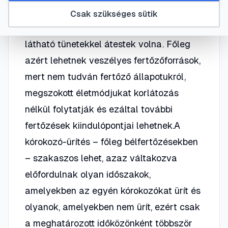
kórokozókat hordoznak és ürítenek
Csak szükséges sütik
anélkül, hogy a kérdéses betegségen
látható tünetekkel átestek volna. Főleg
azért lehetnek veszélyes fertőzőforrások,
mert nem tudván fertőző állapotukról,
megszokott életmódjukat korlátozás
nélkül folytatják és ezáltal további
fertőzések kiindulópontjai lehetnek.A
kórokozó-ürítés – főleg bélfertőzésekben
– szakaszos lehet, azaz váltakozva
előfordulnak olyan időszakok,
amelyekben az egyén kórokozókat ürít és
olyanok, amelyekben nem ürít, ezért csak
a meghatározott időközönként többször