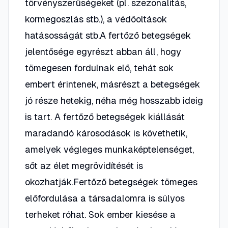
törvényszerűségeket (pl. szezonalitás,
kormegoszlás stb.), a védőoltások
hatásosságát stb.A fertőző betegségek
jelentősége egyrészt abban áll, hogy
tömegesen fordulnak elő, tehát sok
embert érintenek, másrészt a betegségek
jó része hetekig, néha még hosszabb ideig
is tart. A fertőző betegségek kiállását
maradandó károsodások is követhetik,
amelyek végleges munkaképtelenséget,
sőt az élet megrövidítését is
okozhatják.Fertőző betegségek tömeges
előfordulása a társadalomra is súlyos
terheket róhat. Sok ember kiesése a