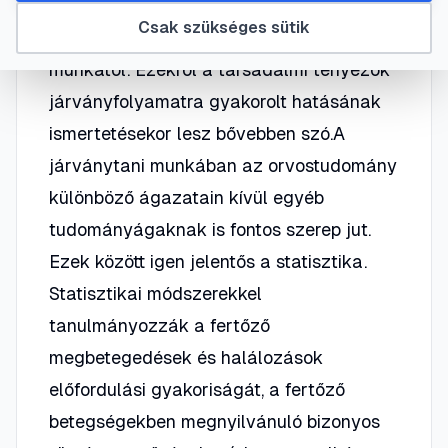
fertőző betegség vonatkozásában
Csak szükséges sütik
elválaszthatatlanok a járványügyi
munkától. Ezekről a társadalmi tényezők
járványfolyamatra gyakorolt hatásának
ismertetésekor lesz bővebben szó.A
járványtani munkában az orvostudomány
különböző ágazatain kívül egyéb
tudományágaknak is fontos szerep jut.
Ezek között igen jelentős a statisztika.
Statisztikai módszerekkel
tanulmányozzák a fertőző
megbetegedések és halálozások
előfordulási gyakoriságát, a fertőző
betegségekben megnyilvánuló bizonyos