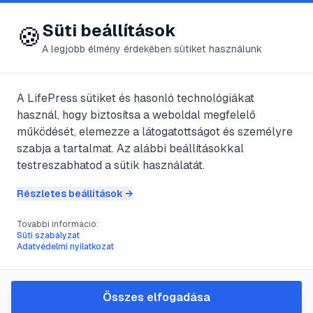
😍 LifePress
Bejelentkezés
Süti beállítások
🍪
A legjobb élmény érdekében sütiket használunk
A LifePress sütiket és hasonló technológiákat
@
BRONCO
használ, hogy biztosítsa a weboldal megfelelő
2025. június 28.
·
3
perc olvasás
működését, elemezze a látogatottságot és személyre
szabja a tartalmat. Az alábbi beállításokkal
A közegészségtan
testreszabhatod a sütik használatát.
és a járványügy
Részletes beállítások →
További információ:
Süti szabályzat
#
betegség
#
diftéria
#
fertőzés
#
immuitás
Adatvédelmi nyilatkozat
A közegészségtan különböző ágai sok
Összes elfogadása