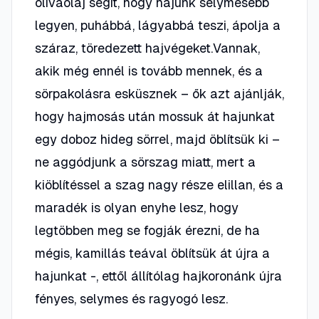
olívaolaj segít, hogy hajunk selymesebb
legyen, puhábbá, lágyabbá teszi, ápolja a
száraz, töredezett hajvégeket.Vannak,
akik még ennél is tovább mennek, és a
sörpakolásra esküsznek – ők azt ajánlják,
hogy hajmosás után mossuk át hajunkat
egy doboz hideg sörrel, majd öblítsük ki –
ne aggódjunk a sörszag miatt, mert a
kiöblítéssel a szag nagy része elillan, és a
maradék is olyan enyhe lesz, hogy
legtöbben meg se fogják érezni, de ha
mégis, kamillás teával öblítsük át újra a
hajunkat -, ettől állítólag hajkoronánk újra
fényes, selymes és ragyogó lesz.