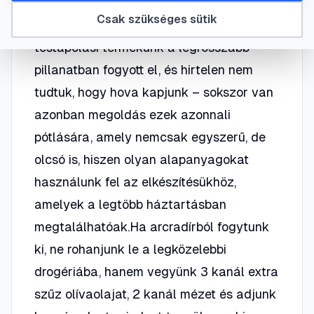
Bizonyára mindannyiunkkal előfordult
Csak szükséges sütik
már, hogy valamelyik arc- vagy
testápolási termékünk a legrosszabb
pillanatban fogyott el, és hirtelen nem
tudtuk, hogy hova kapjunk – sokszor van
azonban megoldás ezek azonnali
pótlására, amely nemcsak egyszerű, de
olcsó is, hiszen olyan alapanyagokat
használunk fel az elkészítésükhöz,
amelyek a legtöbb háztartásban
megtalálhatóak.Ha arcradírból fogytunk
ki, ne rohanjunk le a legközelebbi
drogériába, hanem vegyünk 3 kanál extra
szűz olívaolajat, 2 kanál mézet és adjunk