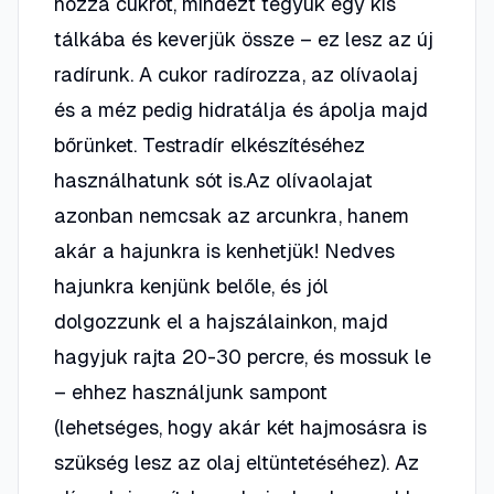
hozzá cukrot, mindezt tegyük egy kis
tálkába és keverjük össze – ez lesz az új
radírunk. A cukor radírozza, az olívaolaj
és a méz pedig hidratálja és ápolja majd
bőrünket. Testradír elkészítéséhez
használhatunk sót is.Az olívaolajat
azonban nemcsak az arcunkra, hanem
akár a hajunkra is kenhetjük! Nedves
hajunkra kenjünk belőle, és jól
dolgozzunk el a hajszálainkon, majd
hagyjuk rajta 20-30 percre, és mossuk le
– ehhez használjunk sampont
(lehetséges, hogy akár két hajmosásra is
szükség lesz az olaj eltüntetéséhez). Az