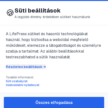
😍 LifePress
Bejelentkezés
Süti beállítások
🍪
A legjobb élmény érdekében sütiket használunk
A LifePress sütiket és hasonló technológiákat
@
zsebike
használ, hogy biztosítsa a weboldal megfelelő
2017. július 24.
·
2
perc olvasás
működését, elemezze a látogatottságot és személyre
szabja a tartalmat. Az alábbi beállításokkal
Kozmetikumok a
testreszabhatod a sütik használatát.
konyhából
Részletes beállítások →
További információ:
Süti szabályzat
#
arcápolás
#
hajápolás
#
kozmetikumok
Adatvédelmi nyilatkozat
#
természetes kozmetikumok
Összes elfogadása