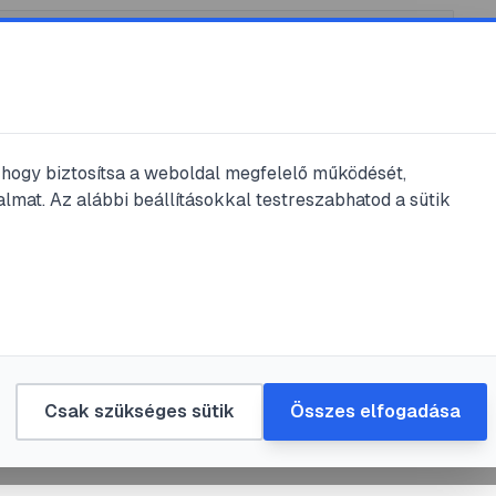
, hogy biztosítsa a weboldal megfelelő működését,
lmat. Az alábbi beállításokkal testreszabhatod a sütik
s
ág tér – A
 napja
m
#
támadás
Csak szükséges sütik
Összes elfogadása