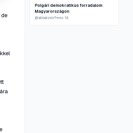
Polgári demokratikus forradalom
Magyarországon
 de
@
ablakzsirf
•
nov. 14.
ekkel
k
tt
fára
e