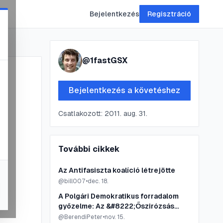
Bejelentkezés
Regisztráció
@
1fastGSX
Bejelentkezés a követéshez
Csatlakozott:
2011. aug. 31.
További cikkek
Az Antifasiszta koalíció létrejötte
@
bill007
•
dec. 18.
A Polgári Demokratikus forradalom
győzelme: Az &#8222;Őszirózsás
forradalom&#8221;
@
BerendiPeter
•
nov. 15.