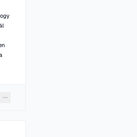
hogy
ál
en
 a