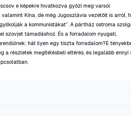
scsov e képekre hivatkozva győzi meg varsói
 valamint Kína, de még Jugoszlávia vezetőit is arról, 
 gyilkolják a kommunistákat”. A pártház ostroma szolg
i szovjet támadáshoz. És a forradalom nyugati,
grendülnek: hát ilyen egy tiszta forradalom?E tényekb
g a részletek megítélésbeli eltérés, és legalább ennyi
apcsolatban.