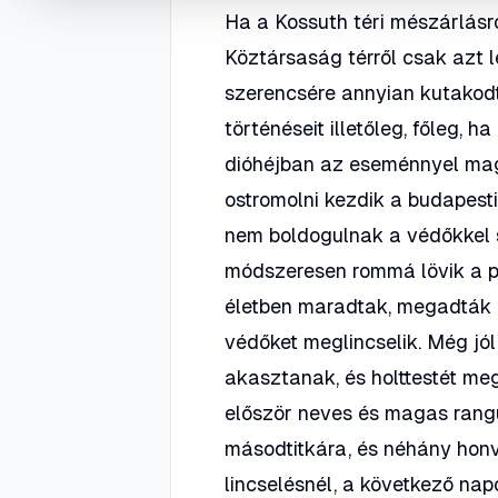
Ha a Kossuth téri mészárlásró
Köztársaság térről csak azt 
szerencsére annyian kutakodt
történéseit illetőleg, főleg, 
dióhéjban az eseménnyel magá
ostromolni kezdik a budapesti
nem boldogulnak a védőkkel 
módszeresen rommá lövik a p
életben maradtak, megadták m
védőket meglincselik. Még jól 
akasztanak, és holttestét me
először neves és magas rangú
másodtitkára, és néhány honvé
lincselésnél, a következő nap