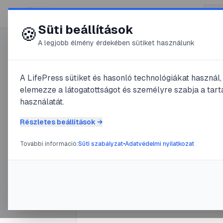
😍 LifePress
Süti beállítások
🍪
A legjobb élmény érdekében sütiket használunk
0
A LifePress sütiket és hasonló technológiákat használ
@
1fastGSX
elemezze a látogatottságot és személyre szabja a tarta
2025. január 4.
·
2
perc olvasá
használatát.
Köztársas
Részletes beállítások →
borzalmak
További információ:
Süti szabályzat
•
Adatvédelmi nyilatkozat
#
forradalom
#
mészárls
#
ostro