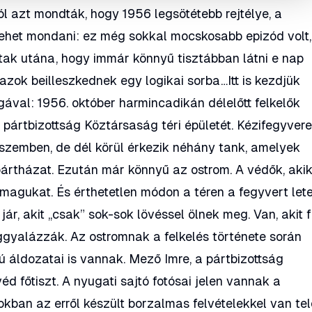
l azt mondták, hogy 1956 legsötétebb rejtélye, a
lehet mondani: ez még sokkal mocskosabb epizód volt,
ak utána, hogy immár könnyű tisztábban látni e nap
ha azok beilleszkednek egy logikai sorba…Itt is kezdjük
val: 1956. október harmincadikán délelőtt felkelők
 pártbizottság Köztársaság téri épületét. Kézifegyver
szemben, de dél körül érkezik néhány tank, amelyek
ártházat. Ezután már könnyű az ostrom. A védők, aki
agukat. És érthetetlen módon a téren a fegyvert lete
jár, akit „csak” sok-sok lövéssel ölnek meg. Van, akit 
ggyalázzák. Az ostromnak a felkelés története során
 áldozatai is vannak. Mező Imre, a pártbizottság
d főtiszt. A nyugati sajtó fotósai jelen vannak a
okban az erről készült borzalmas felvételekkel van tel