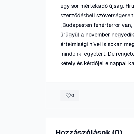
egy sor mértékadó újság. Hru
szerződésbeli szövetségeseit,
„Budapesten fehérterror van,
ürügyül a november negyedike
értelmiségi hívei is sokan me
mindenki egyetért. De rengete
kétely és kérdőjel e nappal k
0
Hozzászólások (
0
)