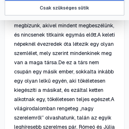
szó?Lélektársnak azt a partnert
Csak szükséges sütik
nevezzük, akiben teljes mértékben
megbízunk, akivel mindent megbeszélünk,
és nincsenek titkaink egymás előtt.A keleti
népeknél évezredek óta létezik egy olyan
szemlélet, mely szerint mindenkinek meg
van a maga társa.De ez a társ nem
csupán egy másik ember, sokkalta inkább
egy olyan lelkű egyén, aki tökéletesen
kiegészíti a másikat, és ezáltal ketten
alkotnak egy, tökéletesen teljes egészet.A
világirodalomban rengeteg „nagy
szerelemről” olvashatunk, talán az egyik
leghíresebb szerelmes pár, Rómeó és Júlia