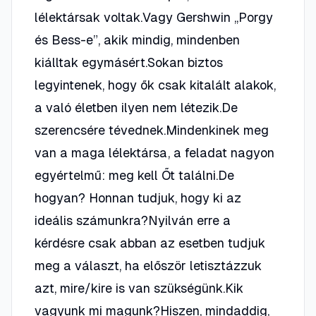
lélektársak voltak.Vagy Gershwin „Porgy
és Bess-e”, akik mindig, mindenben
kiálltak egymásért.Sokan biztos
legyintenek, hogy ők csak kitalált alakok,
a való életben ilyen nem létezik.De
szerencsére tévednek.Mindenkinek meg
van a maga lélektársa, a feladat nagyon
egyértelmű: meg kell Őt találni.De
hogyan? Honnan tudjuk, hogy ki az
ideális számunkra?Nyilván erre a
kérdésre csak abban az esetben tudjuk
meg a választ, ha először letisztázzuk
azt, mire/kire is van szükségünk.Kik
vagyunk mi magunk?Hiszen, mindaddig,