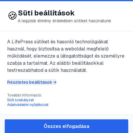
😍 LifePress
Bejelentkezés
Süti beállítások
🍪
A legjobb élmény érdekében sütiket használunk
A LifePress sütiket és hasonló technológiákat
@
Csamo
használ, hogy biztosítsa a weboldal megfelelő
2024. szeptember 23.
·
2
perc olvasás
működését, elemezze a látogatottságot és személyre
szabja a tartalmat. Az alábbi beállításokkal
Lélektárs
testreszabhatod a sütik használatát.
Részletes beállítások →
#
alázat
#
lélek
#
love
#
pár
További információ:
Süti szabályzat
Adatvédelmi nyilatkozat
Önnek van lélektársa?Mielőtt gyorsan
rávágná a választ e kérdésre, tegyük
Összes elfogadása
tisztába a dolgokat…Mit is jelent ez a