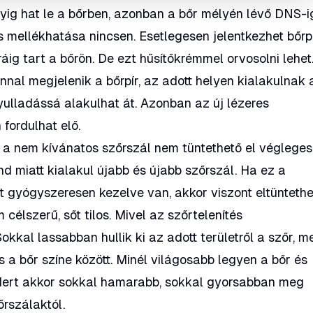
lyig hat le a bőrben, azonban a bőr mélyén lévő DNS-i
 mellékhatása nincsen. Esetlegesen jelentkezhet bőrpí
ig tart a bőrön. De ezt hűsítőkrémmel orvosolni lehet
nnal megjelenik a bőrpír, az adott helyen kialakulnak 
yulladássá alakulhat át. Azonban az új lézeres
 fordulhat elő.
a nem kívánatos szőrszál nem tüntethető el végleges
d miatt kialakul újabb és újabb szőrszál. Ha ez a
 gyógyszeresen kezelve van, akkor viszont eltüntethe
célszerű, sőt tilos. Mivel az szőrtelenítés
kkal lassabban hullik ki az adott területről a szőr, m
 a bőr színe között. Minél világosabb legyen a bőr és
 Mert akkor sokkal hamarabb, sokkal gyorsabban meg
őrszálaktól.