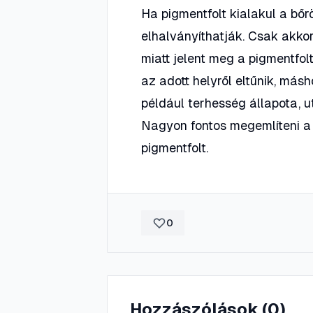
Ha pigmentfolt kialakul a bőrö
elhalványíthatják. Csak akko
miatt jelent meg a pigmentfolt
az adott helyről eltűnik, más
például terhesség állapota, 
Nagyon fontos megemlíteni a 
pigmentfolt.
0
Hozzászólások (
0
)