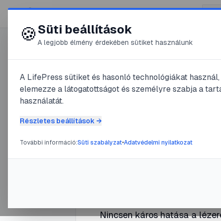
😍 LifePress
Süti beállítások
🍪
A legjobb élmény érdekében sütiket használunk
0
@
Rshade
A LifePress sütiket és hasonló technológiákat használ
2021. április 12.
·
3
perc olvasá
elemezze a látogatottságot és személyre szabja a tarta
Lézeres V
használatát.
Részletes beállítások →
Szőrtelen
További információ:
Süti szabályzat
•
Adatvédelmi nyilatkozat
#
Lézeres Végleges Szőrtelenítés
Nincsen káros hatása a lézere