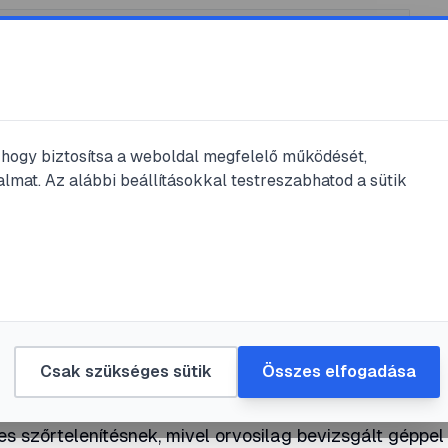
, hogy biztosítsa a weboldal megfelelő működését,
s
lmat. Az alábbi beállításokkal testreszabhatod a sütik
égleges
ítés
#
szőrtelenítés
Csak szükséges sütik
Összes elfogadása
s szőrtelenítésnek, mivel orvosilag bevizsgált géppel