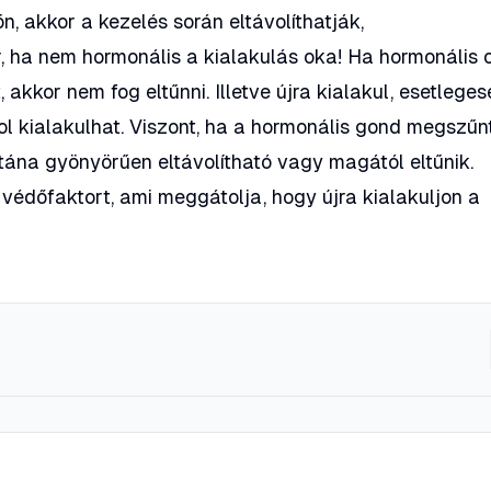
n, akkor a kezelés során eltávolíthatják,
r, ha nem hormonális a kialakulás oka! Ha hormonális 
, akkor nem fog eltűnni. Illetve újra kialakul, esetlege
hol kialakulhat. Viszont, ha a hormonális gond megszűnt
utána gyönyörűen eltávolítható vagy magától eltűnik.
védőfaktort, ami meggátolja, hogy újra kialakuljon a