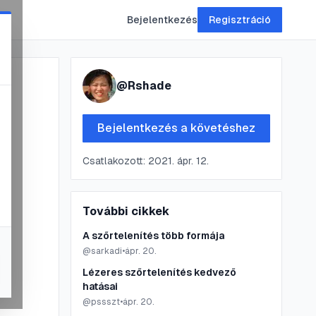
Bejelentkezés
Regisztráció
@
Rshade
Bejelentkezés a követéshez
Csatlakozott:
2021. ápr. 12.
További cikkek
A szőrtelenítés több formája
@
sarkadi
•
ápr. 20.
Lézeres szőrtelenítés kedvező
hatásai
@
pssszt
•
ápr. 20.