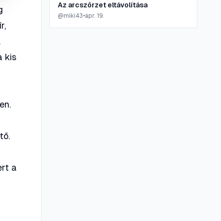
Az arcszőrzet eltávolítása
g
@
miki43
•
ápr. 19.
r,
.
a kis
en.
tő.
ert a