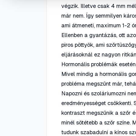
végzik. Illetve csak 4 mm mé
már nem. Így semmilyen káros
ami átmeneti, maximum 1-2 órá
Ellenben a gyantázás, ott azo
piros pöttyök, ami szőrtüszőg
eljárásoknál ez nagyon ritkán
Hormonális problémák esetén 
Mivel mindig a hormonális gon
probléma megszűnt már, tehát
Napozni és szoláriumozni nem 
eredményességet csökkenti. So
kontraszt megszűnik a szőr és
minél sötétebb a szőr színe.
tudunk szabadulni a kínos sz