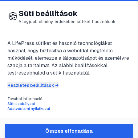
😍 LifePress
Bejelentkezés
Süti beállítások
🍪
A legjobb élmény érdekében sütiket használunk
A LifePress sütiket és hasonló technológiákat
@
explorer
használ, hogy biztosítsa a weboldal megfelelő
2025. november 25.
·
8
perc olvasás
működését, elemezze a látogatottságot és személyre
szabja a tartalmat. Az alábbi beállításokkal
Medence
testreszabhatod a sütik használatát.
porszívózás és
Részletes beállítások →
szűrő
További információ:
Süti szabályzat
Adatvédelmi nyilatkozat
visszamosatás: a
teljes útmutató
Összes elfogadása