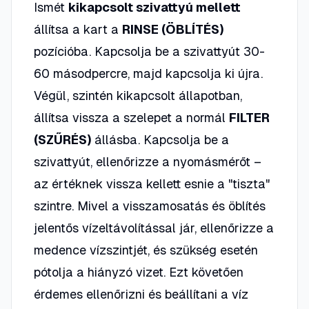
Ismét
kikapcsolt szivattyú mellett
állítsa a kart a
RINSE (ÖBLÍTÉS)
pozícióba. Kapcsolja be a szivattyút 30-
60 másodpercre, majd kapcsolja ki újra.
Végül, szintén kikapcsolt állapotban,
állítsa vissza a szelepet a normál
FILTER
(SZŰRÉS)
állásba. Kapcsolja be a
szivattyút, ellenőrizze a nyomásmérőt –
az értéknek vissza kellett esnie a "tiszta"
szintre. Mivel a visszamosatás és öblítés
jelentős vízeltávolítással jár, ellenőrizze a
medence vízszintjét, és szükség esetén
pótolja a hiányzó vizet. Ezt követően
érdemes ellenőrizni és beállítani a víz