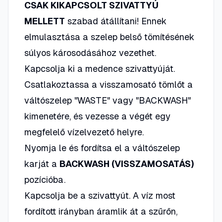
CSAK KIKAPCSOLT SZIVATTYÚ
MELLETT
szabad átállítani! Ennek
elmulasztása a szelep belső tömítésének
súlyos károsodásához vezethet.
Kapcsolja ki a medence szivattyúját.
Csatlakoztassa a visszamosató tömlőt a
váltószelep "WASTE" vagy "BACKWASH"
kimenetére, és vezesse a végét egy
megfelelő vízelvezető helyre.
Nyomja le és fordítsa el a váltószelep
karját a
BACKWASH (VISSZAMOSATÁS)
pozícióba.
Kapcsolja be a szivattyút. A víz most
fordított irányban áramlik át a szűrőn,