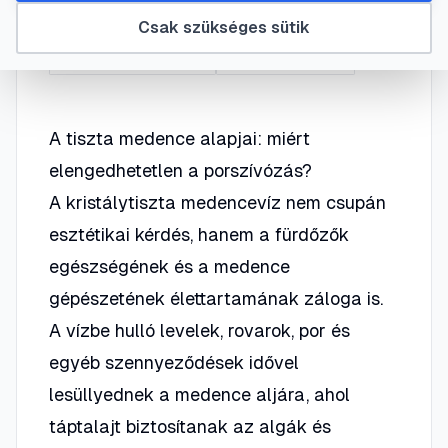
Csak szükséges sütik
#
medence karbantartás
#
medence porszívózás
#
szűrő visszamosatás
#
medencetisztítás
A tiszta medence alapjai: miért
elengedhetetlen a porszívózás?
A kristálytiszta medencevíz nem csupán
esztétikai kérdés, hanem a fürdőzők
egészségének és a medence
gépészetének élettartamának záloga is.
A vízbe hulló levelek, rovarok, por és
egyéb szennyeződések idővel
lesüllyednek a medence aljára, ahol
táptalajt biztosítanak az algák és