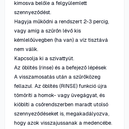
kimosva belőle a felgyülemlett
szennyeződést.
Hagyja működni a rendszert 2-3 percig,
vagy amíg a szűrőn lévő kis
kémlelőüvegben (ha van) a víz tisztává
nem válik.
Kapcsolja ki a szivattyút.
Az öblítés (rinse) és a befejező lépések
A visszamosatás után a szűrőközeg
fellazul. Az öblítés (RINSE) funkció újra
tömöríti a homok- vagy üvegágyat, és
kiöblíti a csőrendszerben maradt utolsó
szennyeződéseket is, megakadályozva,
hogy azok visszajussanak a medencébe.