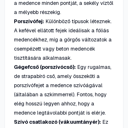
a medence minden pontját, a sekély víztől
a mélyebb részekig.
Porszívófej:
Különböző típusok léteznek.
A kefével ellátott fejek ideálisak a fóliás
medencékhez, míg a görgős változatok a
csempézett vagy beton medencék
tisztítására alkalmasak.
Gégefcső (porszívócső):
Egy rugalmas,
de strapabíró cső, amely összeköti a
porszívófejet a medence szívóágával
(általában a szkimmerrel). Fontos, hogy
elég hosszú legyen ahhoz, hogy a
medence legtávolabbi pontját is elérje.
Szívó csatlakozó (vákuumtányér):
Ez