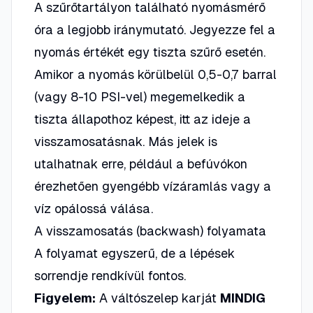
A szűrőtartályon található nyomásmérő
óra a legjobb iránymutató. Jegyezze fel a
nyomás értékét egy tiszta szűrő esetén.
Amikor a nyomás körülbelül 0,5-0,7 barral
(vagy 8-10 PSI-vel) megemelkedik a
tiszta állapothoz képest, itt az ideje a
visszamosatásnak. Más jelek is
utalhatnak erre, például a befúvókon
érezhetően gyengébb vízáramlás vagy a
víz opálossá válása.
A visszamosatás (backwash) folyamata
A folyamat egyszerű, de a lépések
sorrendje rendkívül fontos.
Figyelem:
A váltószelep karját
MINDIG