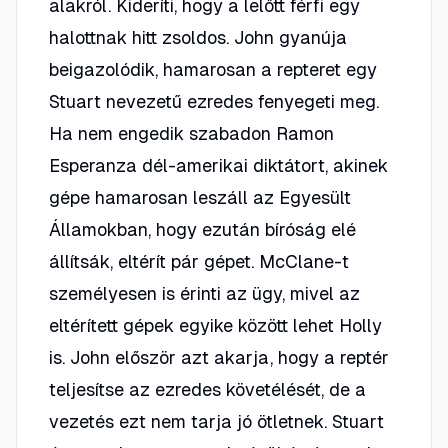
alakról. Kideríti, hogy a lelőtt férfi egy
halottnak hitt zsoldos. John gyanúja
beigazolódik, hamarosan a repteret egy
Stuart nevezetű ezredes fenyegeti meg.
Ha nem engedik szabadon Ramon
Esperanza dél-amerikai diktátort, akinek
gépe hamarosan leszáll az Egyesült
Államokban, hogy ezután bíróság elé
állítsák, eltérít pár gépet. McClane-t
személyesen is érinti az ügy, mivel az
eltérített gépek egyike között lehet Holly
is. John először azt akarja, hogy a reptér
teljesítse az ezredes követélését, de a
vezetés ezt nem tarja jó ötletnek. Stuart