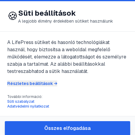
😍 LifePress
Bejelentkezés
Süti beállítások
🍪
A legjobb élmény érdekében sütiket használunk
A LifePress sütiket és hasonló technológiákat
@
untermann
használ, hogy biztosítsa a weboldal megfelelő
2024. április 19.
·
2
perc olvasás
működését, elemezze a látogatottságot és személyre
szabja a tartalmat. Az alábbi beállításokkal
Még drágább az
testreszabhatod a sütik használatát.
életed (Die Hard 2)
Részletes beállítások →
További információ:
Süti szabályzat
#
Még drágább az életed (Die Hard 2)
Adatvédelmi nyilatkozat
John McClane izgatottan várja, hogy
Összes elfogadása