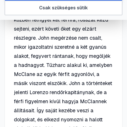
felesége Holly sikeresen megérkezhessen
Csak szükséges sütik
a Washingtoni repülőtérre. Várakozás
közben felfigyel két férfira, rosszat kezd
sejteni, ezért követi őket egy elzárt
részlegre. John megérzése nem csalt,
mikor igazoltatni szeretné a két gyanús
alakot, fegyvert rántanak, hogy megöljék
a hadnagyot. Tűzharc alakul ki, amelyben
McClane az egyik férfit agyonlövi, a
másik viszont elszökik. John a történteket
jelenti Lorenzo rendőrkapitánynak, de a
férfi figyelmen kívül hagyja McClannek
állításait. Így saját kezébe veszi a
dolgokat, és elkezd nyomozni a halott