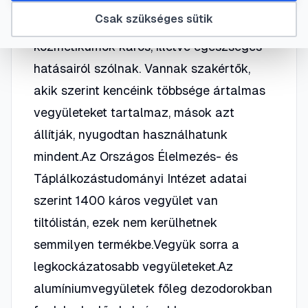
Napjainkban sokat olvashatunk,
Csak szükséges sütik
hallhatunk vitákról, melyek a
kozmetikumok káros, illetve egészséges
hatásairól szólnak. Vannak szakértők,
akik szerint kencéink többsége ártalmas
vegyületeket tartalmaz, mások azt
állítják, nyugodtan használhatunk
mindent.Az Országos Élelmezés- és
Táplálkozástudományi Intézet adatai
szerint 1400 káros vegyület van
tiltólistán, ezek nem kerülhetnek
semmilyen termékbe.Vegyük sorra a
legkockázatosabb vegyületeket.Az
alumíniumvegyületek főleg dezodorokban