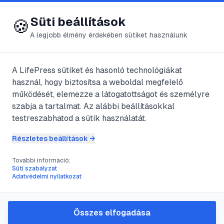
😍 LifePress
Bejelentkezés
Süti beállítások
🍪
A legjobb élmény érdekében sütiket használunk
A LifePress sütiket és hasonló technológiákat
@
ErwinRommel
használ, hogy biztosítsa a weboldal megfelelő
2017. július 23.
·
4
perc olvasás
működését, elemezze a látogatottságot és személyre
szabja a tartalmat. Az alábbi beállításokkal
Mérgező
testreszabhatod a sütik használatát.
kozmetikumok?
Részletes beállítások →
További információ:
Süti szabályzat
#
alumíniumvegyületek
#
fényvédők
#
fluorid
Adatvédelmi nyilatkozat
#
kőolajszármazékok
Összes elfogadása