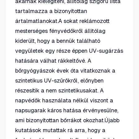
akarnak kielégíteni, állítólag szigorú lista
tartalmazza a bizonyítottan
ártalmatlanokat.A sokat reklámozott
mesterséges fényvédőkről állítólag
kiderült, hogy a bennük található
vegyületek egy része éppen UV-sugárzás
hatására válhat rákkeltővé. A
bőrgyógyászok évek óta vitatkoznak a
szintetikus UV-szűrőkről, előnyben
részesítik a nem szintetikusakat. A
napvédők használata nélkül viszont a
napsugarak káros hatása érvényesülne,
ami bizonyítottan bőrrákot okozhat.Újabb
kutatások mutattak rá arra, hogy a