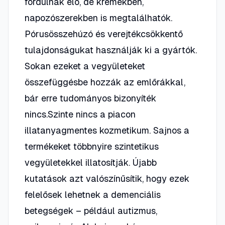
fordulnak elő, de krémekben,
napozószerekben is megtalálhatók.
Pórusösszehúzó és verejtékcsökkentő
tulajdonságukat használják ki a gyártók.
Sokan ezeket a vegyületeket
összefüggésbe hozzák az emlőrákkal,
bár erre tudományos bizonyíték
nincs.Szinte nincs a piacon
illatanyagmentes kozmetikum. Sajnos a
termékeket többnyire szintetikus
vegyületekkel illatosítják. Újabb
kutatások azt valószínűsítik, hogy ezek
felelősek lehetnek a demenciális
betegségek – például autizmus,