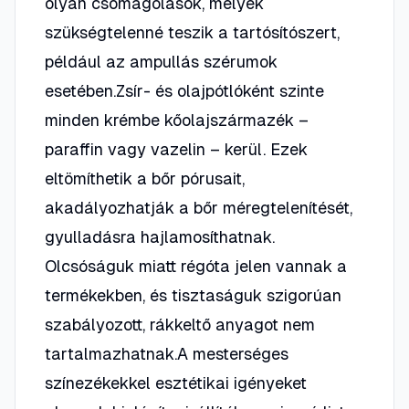
olyan csomagolások, melyek
szükségtelenné teszik a tartósítószert,
például az ampullás szérumok
esetében.Zsír- és olajpótlóként szinte
minden krémbe kőolajszármazék –
paraffin vagy vazelin – kerül. Ezek
eltömíthetik a bőr pórusait,
akadályozhatják a bőr méregtelenítését,
gyulladásra hajlamosíthatnak.
Olcsóságuk miatt régóta jelen vannak a
termékekben, és tisztaságuk szigorúan
szabályozott, rákkeltő anyagot nem
tartalmazhatnak.A mesterséges
színezékekkel esztétikai igényeket