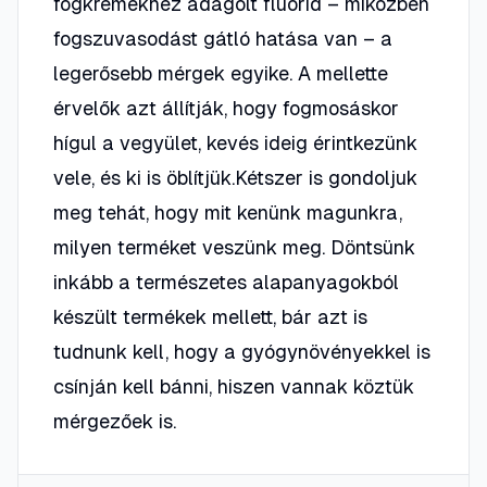
fogkrémekhez adagolt fluorid – miközben
fogszuvasodást gátló hatása van – a
legerősebb mérgek egyike. A mellette
érvelők azt állítják, hogy fogmosáskor
hígul a vegyület, kevés ideig érintkezünk
vele, és ki is öblítjük.Kétszer is gondoljuk
meg tehát, hogy mit kenünk magunkra,
milyen terméket veszünk meg. Döntsünk
inkább a természetes alapanyagokból
készült termékek mellett, bár azt is
tudnunk kell, hogy a gyógynövényekkel is
csínján kell bánni, hiszen vannak köztük
mérgezőek is.