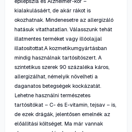
epilepszia és Alzheimer-kór –
kialakulásáért, de akár rákot is
okozhatnak. Mindenesetre az allergizáló
hatásuk vitathatatlan. Válasszunk tehát
illatmentes terméket vagy illóolajjal
illatosítottat.A kozmetikumgyártásban
mindig használnak tartósítószert. A
szintetikus szerek 90 százaléka káros,
allergizálhat, némelyik növelheti a
daganatos betegségek kockázatát.
Lehetne használni természetes
tartósítókat – C- és E-vitamin, tejsav – is,
de ezek drágák, jelentősen emelnék az
előállítási költséget. Ma már vannak