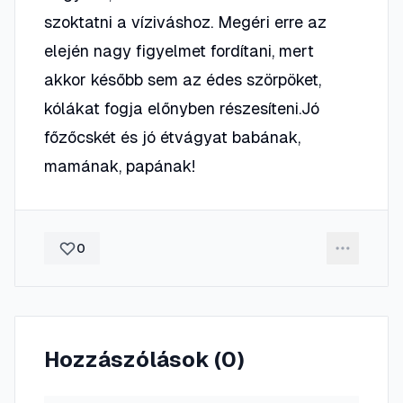
szoktatni a víziváshoz. Megéri erre az
elején nagy figyelmet fordítani, mert
akkor később sem az édes szörpöket,
kólákat fogja előnyben részesíteni.Jó
főzőcskét és jó étvágyat babának,
mamának, papának!
0
Hozzászólások (
0
)