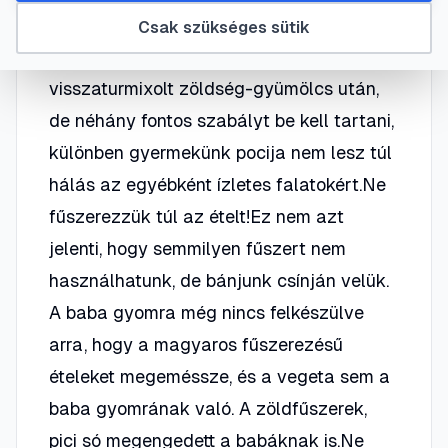
Főzhetünk már közös „valódi” ételeket,
Csak szükséges sütik
ami nagyon jó érzés a sok össze-
visszaturmixolt zöldség-gyümölcs után,
de néhány fontos szabályt be kell tartani,
különben gyermekünk pocija nem lesz túl
hálás az egyébként ízletes falatokért.Ne
fűszerezzük túl az ételt!Ez nem azt
jelenti, hogy semmilyen fűszert nem
használhatunk, de bánjunk csínján velük.
A baba gyomra még nincs felkészülve
arra, hogy a magyaros fűszerezésű
ételeket megeméssze, és a vegeta sem a
baba gyomrának való. A zöldfűszerek,
pici só megengedett a babáknak is.Ne