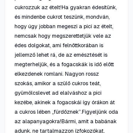
cukrozzuk az ételt!Ha gyakran édesítünk,
és mindenbe cukrot teszünk, mondván,
hogy úgy jobban megeszi a pici az ételt,
nemcsak hogy megszerettetjük vele az
édes dolgokat, ami felnőttkorában is
jellemző lehet rá, de az emésztését is
megterheljük, és a fogacskák is idő előtt
elkezdenek romlani. Nagyon rossz
szokás, amikor a szülő cukros teát,
gyümölcslevet ad elalváshoz a pici
kezébe, akinek a fogacskái így órákon át
a cukros lében „fürdőznek”.Figyeljünk oda
az alapanyagokra!Bármi, amit a babának
adunk, ne tartalmazzon ízfokozókat,