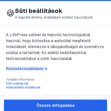
😍 LifePress
Bejelentkezés
Süti beállítások
🍪
A legjobb élmény érdekében sütiket használunk
A LifePress sütiket és hasonló technológiákat
@
figyelo
használ, hogy biztosítsa a weboldal megfelelő
2022. május 27.
·
3
perc olvasás
működését, elemezze a látogatottságot és személyre
szabja a tartalmat. Az alábbi beállításokkal
Mit egyen a baba?
testreszabhatod a sütik használatát.
Részletes beállítások →
#
alapanyag
#
babaételek
#
cukor
#
ebéd
További információ:
Süti szabályzat
Adatvédelmi nyilatkozat
Sok szülő nem tudja, hogy attól, hogy a
babának megjelentek az első fogacskái,
Összes elfogadása
még nem eheti ugyanazt, amit mi eszünk.