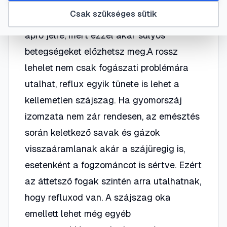
egészsége miatt fontos, de belső szervi
Csak szükséges sütik
elváltozások tükre is lehet. Figyelj minden
apró jelre, mert ezzel akár súlyos
betegségeket előzhetsz meg.A rossz
lehelet nem csak fogászati problémára
utalhat, reflux egyik tünete is lehet a
kellemetlen szájszag. Ha gyomorszáj
izomzata nem zár rendesen, az emésztés
során keletkező savak és gázok
visszaáramlanak akár a szájüregig is,
esetenként a fogzománcot is sértve. Ezért
az áttetsző fogak szintén arra utalhatnak,
hogy refluxod van. A szájszag oka
emellett lehet még egyéb