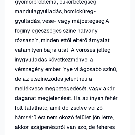
gyomorprobléma, cukorbetegség,
mandulagyulladás, homloküreg-
gyulladás, vese- vagy májbetegség.A
fogíny egészséges színe halvány
rózsaszín, minden ettől eltérő árnyalat
valamilyen bajra utal. A vöröses jelleg
ínygyulladás következménye, a
vérszegény ember ínye világosabb színű,
de az elszíneződés jelentheti a
mellékvese megbetegedését, vagy akár
daganat megjelenését. Ha az ínyen fehér
folt található, amit dörzsölve vérző,
hámsérülést nem okozó felület jön létre,
akkor szájpenészről van szó, de fehéres