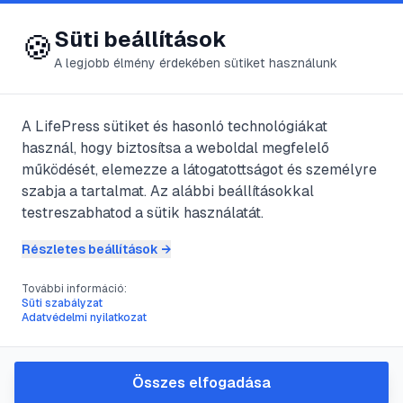
😍 LifePress
Bejelentkezés
Süti beállítások
🍪
A legjobb élmény érdekében sütiket használunk
A LifePress sütiket és hasonló technológiákat
@
vizipok11
használ, hogy biztosítsa a weboldal megfelelő
2016. július 8.
·
3
perc olvasás
működését, elemezze a látogatottságot és személyre
szabja a tartalmat. Az alábbi beállításokkal
Nagyra tátsd a
testreszabhatod a sütik használatát.
szád!
Részletes beállítások →
További információ:
Süti szabályzat
#
betegség
#
fogazat
#
íny
#
lehelet
Adatvédelmi nyilatkozat
Szád állapota nem csak a fogaid
Összes elfogadása