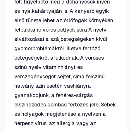
folt figyelhető meg a dohányosok ínyén
és nyálkahártyáján is. A kanyaró egyik
első tünete lehet az őrlőfogak környékén
felbukkanó vörös pöttyök sora.A nyelv
elváltozásai a szájbetegségeken kívül
gyomorproblémákról, illetve fertőző
betegségekről árulkodnak. A vöröses
színű nyelv vitaminhiányt és
vérszegénységet sejtet, sima felszínű
halvány szín esetén vashiányra
gyanakodjunk, a fehéres-sárgás
elszíneződés gombás fertőzés jele. Sebek
és hólyagok megjelenése a nyelven a
herpesz vírus, az allergia vagy az