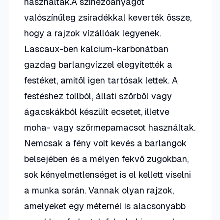
használtak.A színezőanyagot
valószínűleg zsiradékkal keverték össze,
hogy a rajzok vízállóak legyenek.
Lascaux-ben kalcium-karbonátban
gazdag barlangvízzel elegyítették a
festéket, amitől igen tartósak lettek. A
festéshez tollból, állati szőrből vagy
ágacskákból készült ecsetet, illetve
moha- vagy szőrmepamacsot használtak.
Nemcsak a fény volt kevés a barlangok
belsejében és a mélyen fekvő zugokban,
sok kényelmetlenséget is el kellett viselni
a munka során. Vannak olyan rajzok,
amelyeket egy méternél is alacsonyabb