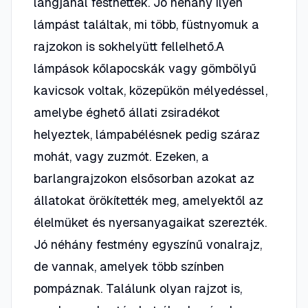
lángjánál festhettek. Jó néhány ilyen
lámpást találtak, mi több, füstnyomuk a
rajzokon is sokhelyütt fellelhető.A
lámpások kőlapocskák vagy gömbölyű
kavicsok voltak, közepükön mélyedéssel,
amelybe éghető állati zsiradékot
helyeztek, lámpabélésnek pedig száraz
mohát, vagy zuzmót. Ezeken, a
barlangrajzokon elsősorban azokat az
állatokat örökítették meg, amelyektől az
élelmüket és nyersanyagaikat szerezték.
Jó néhány festmény egyszínű vonalrajz,
de vannak, amelyek több színben
pompáznak. Találunk olyan rajzot is,