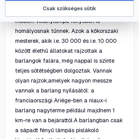
A dél-franciaországi és a dél-
Csak szükséges sütik
spanyolországi barlangrajzok még a
modern villanylámpa fényében is
homályosnak tűnnek. Azok a kőkorszaki
mesterek, akik i.e. 30 000 és i.e. 10 000
között élethű állatokat rajzoltak a
barlangok falára, még nappal is szinte
teljes sötétségben dolgoztak. Vannak
olyan rajzok,amelyek nagyon messze
vannak a barlang nyílásától: a
franciaországi Ariége-ben a niaux-i
barlang nagyterme például majdnem 1
km-re van a bejárattól.A barlangban csak
a sápadt fényű lámpás pislákoló