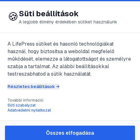
😍 LifePress
Bejelentkezés
Süti beállítások
🍪
A legjobb élmény érdekében sütiket használunk
A LifePress sütiket és hasonló technológiákat
@
citro
használ, hogy biztosítsa a weboldal megfelelő
2025. április 27.
·
5
perc olvasás
működését, elemezze a látogatottságot és személyre
szabja a tartalmat. Az alábbi beállításokkal
Ősemberi
testreszabhatod a sütik használatát.
barlangrajzok
Részletes beállítások →
További információ:
Süti szabályzat
#
barlangrajzok
#
ősember
Adatvédelmi nyilatkozat
#
ősemberi barlangrajz
#
színezési módok
Összes elfogadása