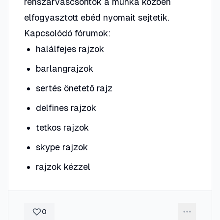
rénszarvascsontok a munka közben
elfogyasztott ebéd nyomait sejtetik.
Kapcsolódó fórumok:
halálfejes rajzok
barlangrajzok
sertés önetető rajz
delfines rajzok
tetkos rajzok
skype rajzok
rajzok kézzel
0