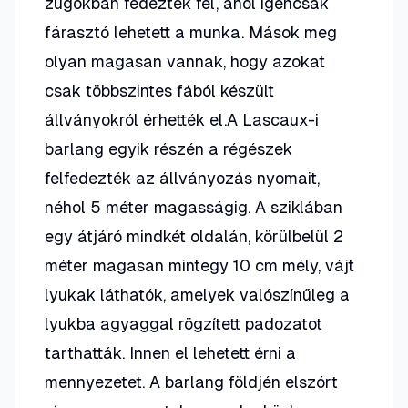
zugokban fedeztek fel, ahol igencsak
fárasztó lehetett a munka. Mások meg
olyan magasan vannak, hogy azokat
csak többszintes fából készült
állványokról érhették el.A Lascaux-i
barlang egyik részén a régészek
felfedezték az állványozás nyomait,
néhol 5 méter magasságig. A sziklában
egy átjáró mindkét oldalán, körülbelül 2
méter magasan mintegy 10 cm mély, vájt
lyukak láthatók, amelyek valószínűleg a
lyukba agyaggal rögzített padozatot
tarthatták. Innen el lehetett érni a
mennyezetet. A barlang földjén elszórt