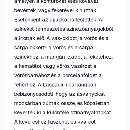
amelyen a kontúrokat éles kovával
bevésték, vagy feketével kihúzták.
Esetenként az ujjukkal is festettek. A
színeket természetes színezőanyagokból
állították elő. A vas-oxidot, a vörös és a
sárga okkert- a vörös és a sárga
színekhez, a mangán-oxidot a feketéhez,
a hematitot vagy vörös vasércet a
vörösbarnához,és a porcelánföldet a
fehérhez. A Lascaux-i barlangban
bebizonyosodott, hogy az ásványokat
mozsárban zúzták össze, és kőpalettán
keverték ki a különféle színárnyalatokat.
A keveréshez faszenet és kvarcot