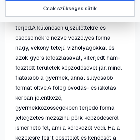
felismerhető jellegzetes megjelenési
Csak szükséges sütik
formájáról. Mindkettő nagyon gyorsan
terjed.A különösen újszülöttekre és
csecsemőkre nézve veszélyes forma
nagy, vékony tetejű vízhólyagokkal és
azok gyors lefoszlásával, kiterjedt hám-
fosztott területek képződésével jár, minél
fiatalabb a gyermek, annál súlyosabb
formát öltve.A főleg óvodás- és iskolás
korban jelentkező,
gyermekközösségekben terjedő forma
jellegzetes mézszínű pörk képződéséről
ismerhető fel, ami a kórokozót védi. Ha a
kezelésre felírt ecsetelőt és kenőcsöt a