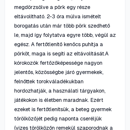
megdörzsölve a pörk egy része
eltávolítható. 2-3 óra múlva ismételt
borogatás után már több pörk szedhető
le, majd így folytatva egyre több, végül az
egész. A fertőtlenítő kenőcs puhítja a
pörköt, maga is segíti az eltávolítását.A
kórokozók fertőzőképessége nagyon
jelentős, közösségbe járó gyermekek,
felnőttek torokváladékukban
hordozhatják, a használati tárgyakon,
játékokon is életben maradnak. Ezért
ezeket is fertőtlenítsük, a beteg gyermek
törölközőjét pedig naponta cseréljük
(vizes törölközőn remekül szaporodnak a