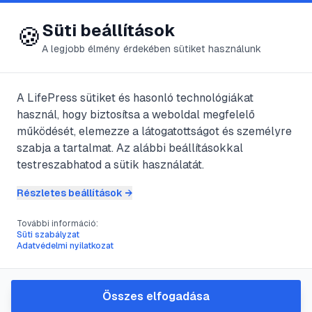
😍 LifePress
Bejelentkezés
Süti beállítások
🍪
A legjobb élmény érdekében sütiket használunk
A LifePress sütiket és hasonló technológiákat
@
kivel
használ, hogy biztosítsa a weboldal megfelelő
2011. szeptember 20.
·
5
perc olvasás
működését, elemezze a látogatottságot és személyre
szabja a tartalmat. Az alábbi beállításokkal
Ótvar (impetigo)
testreszabhatod a sütik használatát.
Részletes beállítások →
#
bor
#
bőrbetegség
#
csecsemő-ótvar
További információ:
Süti szabályzat
Adatvédelmi nyilatkozat
Az impetigo – ótvar – gennykeltő
baktériumok által okozott gennyes
Összes elfogadása
gyulladás. A két leggyakoribb kórokozó