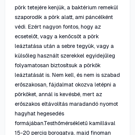
pörk tetejére kenjük, a baktérium remekül
szaporodik a pörk alatt, ami páncélként
védi. Ezért nagyon fontos, hogy az
ecsetelőt, vagy a kenőcsöt a pörk
leáztatása után a sebre tegyük, vagy a
külsőleg használt szerekkel egyidejűleg
folyamatosan biztosítsuk a pörkök
leáztatását is. Nem kell, és nem is szabad
erőszakosan, fájdalmat okozva letépni a
pörköket, annál is kevésbé, mert az
erőszakos eltávolítás maradandó nyomot
hagyhat hegesedés
formájában.Testhőmérsékletű kamillával
15-20 percig borogatva, majd finoman