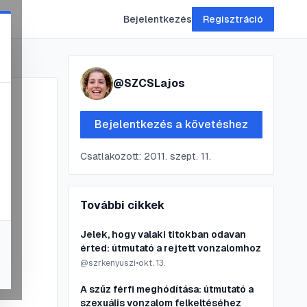
Bejelentkezés
Regisztráció
@
SZCSLajos
Bejelentkezés a követéshez
Csatlakozott:
2011. szept. 11.
További cikkek
Jelek, hogy valaki titokban odavan
érted: útmutató a rejtett vonzalomhoz
@
szrkenyuszi
•
okt. 13.
A szűz férfi meghódítása: útmutató a
szexuális vonzalom felkeltéséhez