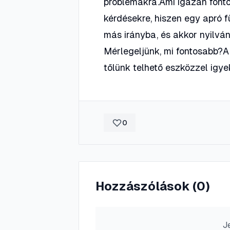
problémákra.Ami igazán fontos
kérdésekre, hiszen egy apró f
más irányba, és akkor nyilvá
Mérlegeljünk, mi fontosabb?A
tőlünk telhető eszközzel ig
0
Hozzászólások (
0
)
J