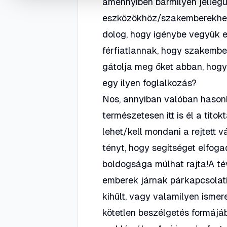
amennyiben bármilyen jelleg
eszközökhöz/szakemberekhez 
dolog, hogy igénybe vegyük ez
férfiatlannak, hogy szakember
gátolja meg őket abban, hogy
egy ilyen foglalkozás?
Nos, annyiban valóban hasonl
természetesen itt is él a tito
lehet/kell mondani a rejtett 
tényt, hogy segítséget elfog
boldogsága múlhat rajta!A t
emberek járnak párkapcsolati
kihűlt, vagy valamilyen isme
kötetlen beszélgetés formájá