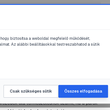
, hogy biztosítsa a weboldal megfelelő működését,
lmat. Az alábbi beállításokkal testreszabhatod a sütik
olvasás
- kell, vagy sem?
elem
Csak szükséges sütik
Összes elfogadása
tizedek óta természetesnek számít, ha a párok -