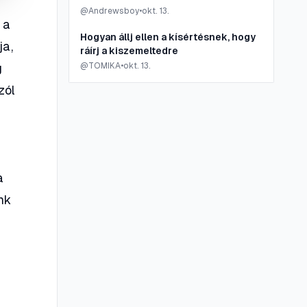
@
Andrewsboy
•
okt. 13.
 a
Hogyan állj ellen a kísértésnek, hogy
ja,
ráírj a kiszemeltedre
g
@
TOMIKA
•
okt. 13.
zól
a
nk