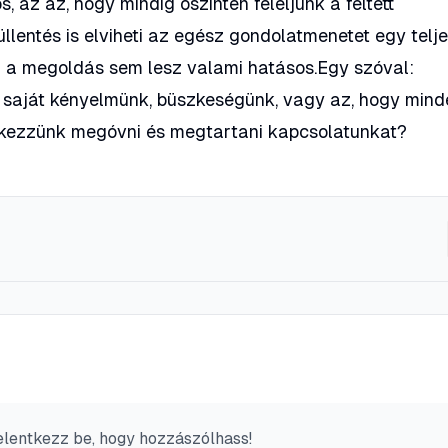
, az az, hogy mindig őszintén feleljünk a feltett
üllentés is elviheti az egész gondolatmenetet egy telj
n a megoldás sem lesz valami hatásos.Egy szóval:
 saját kényelmünk, büszkeségünk, vagy az, hogy mind
yekezzünk megóvni és megtartani kapcsolatunkat?
elentkezz be, hogy hozzászólhass!