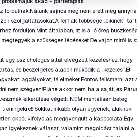
ű problémájuk akad – párterápiás
fordulnak.Nálunk sajnos még nem érett meg annyira
en szolgáltatásokat.A férfiak többsége „cikinek” tart
hez forduljon.Mint általában, itt is a jó öreg büszkesé
 megtegyék a szükséges lépéseket.De vajon miről is s
ít egy pszichológus által elvégzett kezeléshez, hogy
ktartás, és beszélgetés alapon működik a „kezelés”.El
vágyakat, aggályokat, félelmeket.Fontos felismerni azt 
adni nem szégyen!Pláne akkor nem, ha a saját, és Páru
éveszmék elkerülése végett: NEM mentálisan beteg
 tréningekre!!!Sokkal inkább olyan egyének, akiknek
retlen okból kifolyólag meggyengült a kapcsolata.Egy
ban igyekeznek választ, valamint megoldást találni a