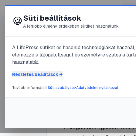
😍 LifePress
Süti beállítások
🍪
A legjobb élmény érdekében sütiket használunk
0
A LifePress sütiket és hasonló technológiákat használ
@
SZCSLajos
elemezze a látogatottságot és személyre szabja a tarta
2024. szeptember 21.
·
2
perc 
használatát.
Párterápia
Részletes beállítások →
További információ:
Süti szabályzat
•
Adatvédelmi nyilatkozat
#
kapcsolat
#
krízis
#
pár
#
szer
A nyugati országokban már év