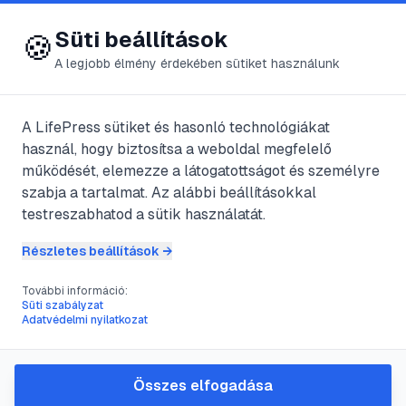
😍 LifePress
Bejelentkezés
Süti beállítások
🍪
A legjobb élmény érdekében sütiket használunk
A LifePress sütiket és hasonló technológiákat
@
Balzska
használ, hogy biztosítsa a weboldal megfelelő
2025. július 5.
·
3
perc olvasás
működését, elemezze a látogatottságot és személyre
szabja a tartalmat. Az alábbi beállításokkal
Pollen allergia
testreszabhatod a sütik használatát.
Részletes beállítások →
#
allergiás
#
beteg
#
Kezelése
#
lakosság
További információ:
Süti szabályzat
Adatvédelmi nyilatkozat
A pollenallergia rövid megfogalmazásban
a természetben található összes fának,
Összes elfogadása
fűnek, gyomnak a 15-20 mikronméretű