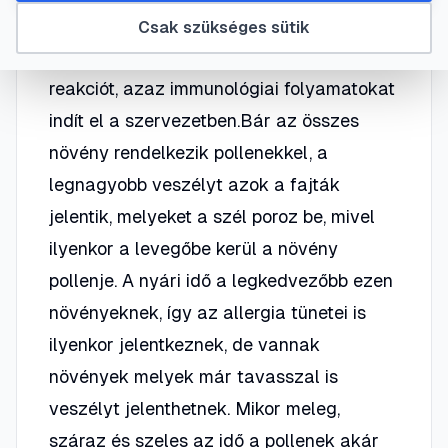
virágpora, mely a különböző
Csak szükséges sütik
nyálkahártyákra kerülve allergiás
reakciót, azaz immunológiai folyamatokat
indít el a szervezetben.Bár az összes
növény rendelkezik pollenekkel, a
legnagyobb veszélyt azok a fajták
jelentik, melyeket a szél poroz be, mivel
ilyenkor a levegőbe kerül a növény
pollenje. A nyári idő a legkedvezőbb ezen
növényeknek, így az allergia tünetei is
ilyenkor jelentkeznek, de vannak
növények melyek már tavasszal is
veszélyt jelenthetnek. Mikor meleg,
száraz és szeles az idő a pollenek akár