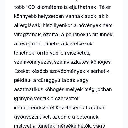
több 100 kilométerre is eljuthatnak. Télen
könnyebb helyzetben vannak azok, akik
allergiásak, hisz ilyenkor a növények nem
virágzanak, ezáltal a pollenek is eltűnnek
a levegőből.Tünetei a következők
lehetnek: orrfolyás, orrviszketés,
szemkönnyezés, szemviszketés, köhögés.
Ezeket később szövődmények kísérhetik,
például arcüreggyulladás vagy
asztmatikus köhögés melyek még jobban
igénybe veszik a szervezet
immunrendszerét.Kezelésére általában
gyógyszert kell szednie a betegnek,
mellyel a tünetek mérsékelhetők, vagy