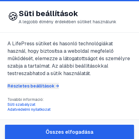
😍 LifePress
Bejelentkezés
Süti beállítások
🍪
A legjobb élmény érdekében sütiket használunk
@
Raal
A LifePress sütiket és hasonló technológiákat
2020. december 28.
·
2
perc olvasás
használ, hogy biztosítsa a weboldal megfelelő
működését, elemezze a látogatottságot és személyre
Rodosz
szabja a tartalmat. Az alábbi beállításokkal
testreszabhatod a sütik használatát.
#
görögország
#
Rodosz
#
sziget
#
tengerpart
Részletes beállítások →
További információ:
Süti szabályzat
Rodosz a rózsák szigete. Nevét Rhodon
Adatvédelmi nyilatkozat
nimfáról kapta. Nagy-múltú története van
a szigetnek, mely több mint 5000 évre
Összes elfogadása
visszanyúl. Egykor görög nagyhatalom