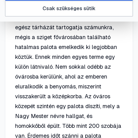
volt, melyet hódítók tucatjai akarták
Csak szükséges sütik
magukénak. És bár látványosságok
egész tárházát tartogatja számunkra,
mégis a sziget fővárosában található
hatalmas palota emelkedik ki legjobban
köztük. Ennek minden egyes terme egy
külön látnivaló. Nem sokkal odébb az
óvárosba kerülünk, ahol az emberen
eluralkodik a benyomás, miszerint
visszakerült a középkorba. Az óváros
közepét szintén egy palota díszíti, mely a
Nagy Mester névre hallgat, és
homokkőből épült. Több mint 200 szobája
van. Érdemes időt szánni a palota