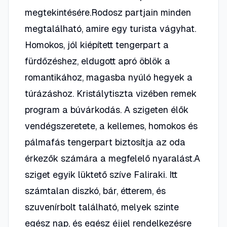
megtekintésére.Rodosz partjain minden
megtalálható, amire egy turista vágyhat.
Homokos, jól kiépített tengerpart a
fürdőzéshez, eldugott apró öblök a
romantikához, magasba nyúló hegyek a
túrázáshoz. Kristálytiszta vizében remek
program a búvárkodás. A szigeten élők
vendégszeretete, a kellemes, homokos és
pálmafás tengerpart biztosítja az oda
érkezők számára a megfelelő nyaralást.A
sziget egyik lüktető szíve Faliraki. Itt
számtalan diszkó, bár, étterem, és
szuvenírbolt található, melyek szinte
egész nap, és egész éjjel rendelkezésre