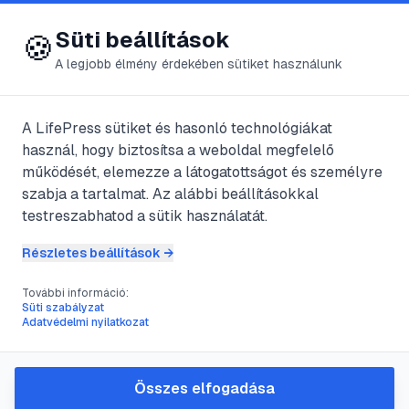
😍 LifePress
Bejelentkezés
Süti beállítások
🍪
A legjobb élmény érdekében sütiket használunk
A LifePress sütiket és hasonló technológiákat
@
Dubi
használ, hogy biztosítsa a weboldal megfelelő
2025. július 6.
·
3
perc olvasás
működését, elemezze a látogatottságot és személyre
szabja a tartalmat. Az alábbi beállításokkal
Sarkvidékeink
testreszabhatod a sütik használatát.
Részletes beállítások →
#
Antarktisz
#
Arktisz
#
felfedező
#
jég
További információ:
Süti szabályzat
Adatvédelmi nyilatkozat
Földünk legdélibb pontján található a
kietlen jégmezőnek számító Antarktisz,
Összes elfogadása
vagy más néven a Déli-sarkvidék. Önálló