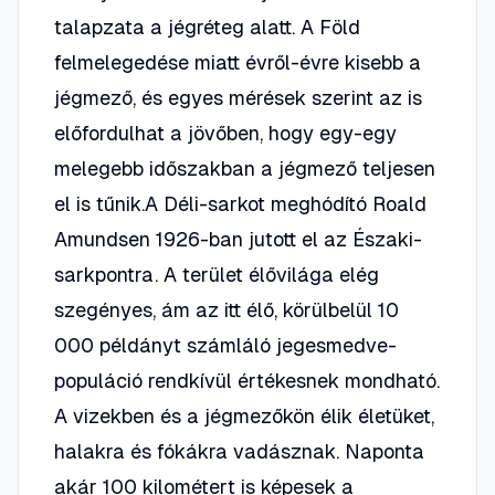
talapzata a jégréteg alatt. A Föld
felmelegedése miatt évről-évre kisebb a
jégmező, és egyes mérések szerint az is
előfordulhat a jövőben, hogy egy-egy
melegebb időszakban a jégmező teljesen
el is tűnik.A Déli-sarkot meghódító Roald
Amundsen 1926-ban jutott el az Északi-
sarkpontra. A terület élővilága elég
szegényes, ám az itt élő, körülbelül 10
000 példányt számláló jegesmedve-
populáció rendkívül értékesnek mondható.
A vizekben és a jégmezőkön élik életüket,
halakra és fókákra vadásznak. Naponta
akár 100 kilométert is képesek a