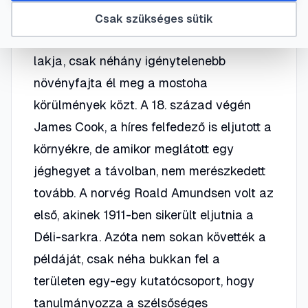
kontinens ez, a kiterjedése 14 millió
Csak szükséges sütik
négyzetkilométer. Ember és állat nemigen
lakja, csak néhány igénytelenebb
növényfajta él meg a mostoha
körülmények közt. A 18. század végén
James Cook, a híres felfedező is eljutott a
környékre, de amikor meglátott egy
jéghegyet a távolban, nem merészkedett
tovább. A norvég Roald Amundsen volt az
első, akinek 1911-ben sikerült eljutnia a
Déli-sarkra. Azóta nem sokan követték a
példáját, csak néha bukkan fel a
területen egy-egy kutatócsoport, hogy
tanulmányozza a szélsőséges