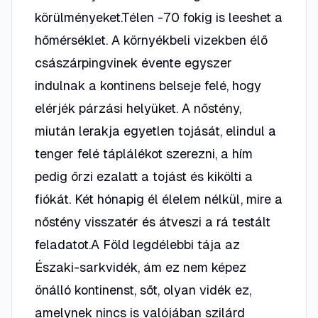
körülményeket.Télen -70 fokig is leeshet a
hőmérséklet. A környékbeli vizekben élő
császárpingvinek évente egyszer
indulnak a kontinens belseje felé, hogy
elérjék párzási helyüket. A nőstény,
miután lerakja egyetlen tojását, elindul a
tenger felé táplálékot szerezni, a hím
pedig őrzi ezalatt a tojást és kikölti a
fiókát. Két hónapig él élelem nélkül, mire a
nőstény visszatér és átveszi a rá testált
feladatot.A Föld legdélebbi tája az
Északi-sarkvidék, ám ez nem képez
önálló kontinenst, sőt, olyan vidék ez,
amelynek nincs is valójában szilárd