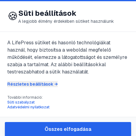
😍 LifePress
Bejelentkezés
Süti beállítások
🍪
A legjobb élmény érdekében sütiket használunk
A LifePress sütiket és hasonló technológiákat
@
johnnypasconi
használ, hogy biztosítsa a weboldal megfelelő
2025. január 2.
·
2
perc olvasás
működését, elemezze a látogatottságot és személyre
szabja a tartalmat. Az alábbi beállításokkal
The Sims 3- Leszáll
testreszabhatod a sütik használatát.
az éj
Részletes beállítások →
További információ:
Süti szabályzat
#
EA Games
#
Leszáll az éj
#
sim
#
The Sims
Adatvédelmi nyilatkozat
A játék egyértelműen a The Sims 3
Összes elfogadása