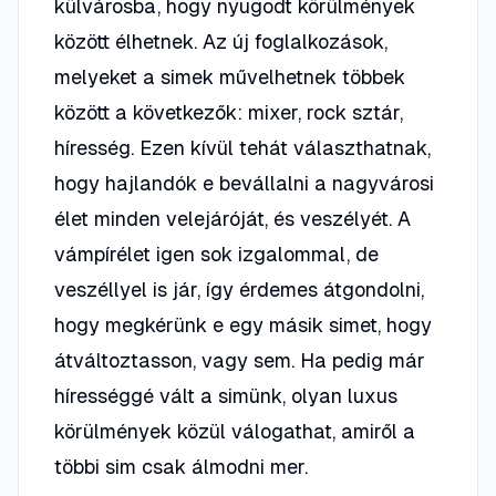
külvárosba, hogy nyugodt körülmények
között élhetnek. Az új foglalkozások,
melyeket a simek művelhetnek többek
között a következők: mixer, rock sztár,
híresség. Ezen kívül tehát választhatnak,
hogy hajlandók e bevállalni a nagyvárosi
élet minden velejáróját, és veszélyét. A
vámpírélet igen sok izgalommal, de
veszéllyel is jár, így érdemes átgondolni,
hogy megkérünk e egy másik simet, hogy
átváltoztasson, vagy sem. Ha pedig már
hírességgé vált a simünk, olyan luxus
körülmények közül válogathat, amiről a
többi sim csak álmodni mer.