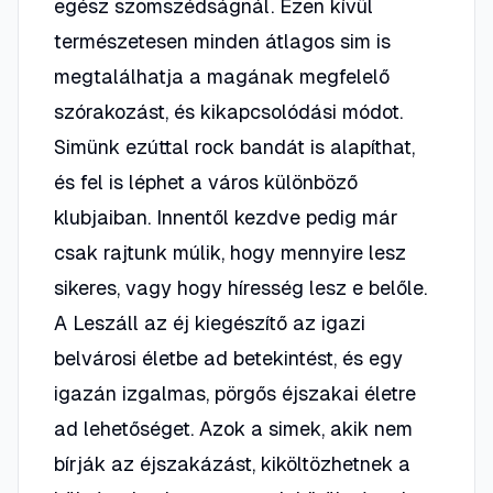
egész szomszédságnál. Ezen kívül
természetesen minden átlagos sim is
megtalálhatja a magának megfelelő
szórakozást, és kikapcsolódási módot.
Simünk ezúttal rock bandát is alapíthat,
és fel is léphet a város különböző
klubjaiban. Innentől kezdve pedig már
csak rajtunk múlik, hogy mennyire lesz
sikeres, vagy hogy híresség lesz e belőle.
A Leszáll az éj kiegészítő az igazi
belvárosi életbe ad betekintést, és egy
igazán izgalmas, pörgős éjszakai életre
ad lehetőséget. Azok a simek, akik nem
bírják az éjszakázást, kiköltözhetnek a