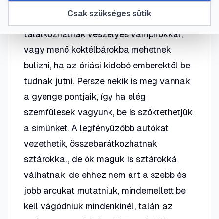
alapjátékhoz készült kiegészítő lemez.
Csak szükséges sütik
Amikor leszáll az éj… a simek
találkozhatnak veszélyes vámpírokkal,
vagy menő koktélbárokba mehetnek
bulizni, ha az óriási kidobó emberektől be
tudnak jutni. Persze nekik is meg vannak
a gyenge pontjaik, így ha elég
szemfülesek vagyunk, be is szöktethetjük
a simünket. A legfényűzőbb autókat
vezethetik, összebarátkozhatnak
sztárokkal, de ők maguk is sztárokká
válhatnak, de ehhez nem árt a szebb és
jobb arcukat mutatniuk, mindemellett be
kell vágódniuk mindenkinél, talán az