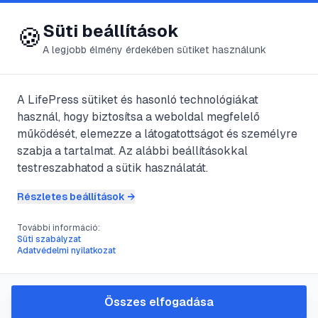
😍 LifePress
Bejelentkezés
Süti beállítások
🍪
A legjobb élmény érdekében sütiket használunk
A LifePress sütiket és hasonló technológiákat
@
poplacek
használ, hogy biztosítsa a weboldal megfelelő
2023. július 4.
·
3
perc olvasás
működését, elemezze a látogatottságot és személyre
szabja a tartalmat. Az alábbi beállításokkal
Tiszta ügy (High
testreszabhatod a sütik használatát.
Crimes &#8211;
Részletes beállítások →
2002)
További információ:
Süti szabályzat
Adatvédelmi nyilatkozat
#
Adam Scott
#
Amanda Peet
#
Arnon Milchan
#
Ashley Judd
Összes elfogadása