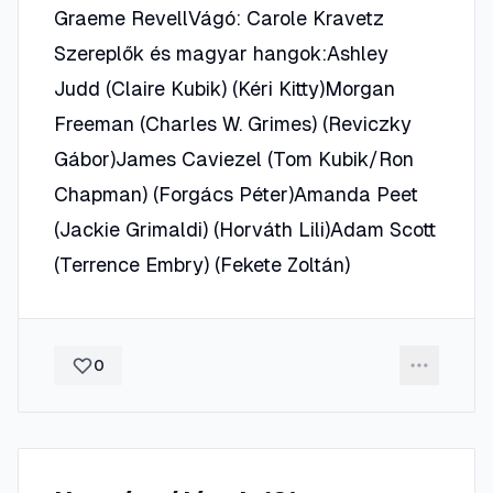
Graeme RevellVágó: Carole Kravetz
Szereplők és magyar hangok:Ashley
Judd (Claire Kubik) (Kéri Kitty)Morgan
Freeman (Charles W. Grimes) (Reviczky
Gábor)James Caviezel (Tom Kubik/Ron
Chapman) (Forgács Péter)Amanda Peet
(Jackie Grimaldi) (Horváth Lili)Adam Scott
(Terrence Embry) (Fekete Zoltán)
0