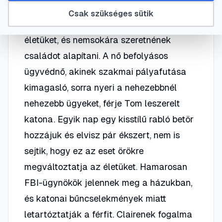
Csak szükséges sütik
Claire és Tom Kubik békésen élik az
életüket, és nemsokára szeretnének
családot alapítani. A nő befolyásos
ügyvédnő, akinek szakmai pályafutása
kimagasló, sorra nyeri a nehezebbnél
nehezebb ügyeket, férje Tom leszerelt
katona. Egyik nap egy kisstílű rabló betör
hozzájuk és elvisz pár ékszert, nem is
sejtik, hogy ez az eset örökre
megváltoztatja az életüket. Hamarosan
FBI-ügynökök jelennek meg a házukban,
és katonai bűncselekmények miatt
letartóztatják a férfit. Clairenek fogalma