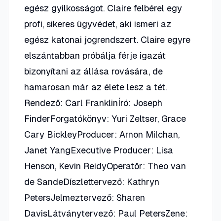
egész gyilkosságot. Claire felbérel egy
profi, sikeres ügyvédet, aki ismeri az
egész katonai jogrendszert. Claire egyre
elszántabban próbálja férje igazát
bizonyítani az állása rovására, de
hamarosan már az élete lesz a tét.
Rendező: Carl FranklinÍró: Joseph
FinderForgatókönyv: Yuri Zeltser, Grace
Cary BickleyProducer: Arnon Milchan,
Janet YangExecutive Producer: Lisa
Henson, Kevin ReidyOperatőr: Theo van
de SandeDíszlettervező: Kathryn
PetersJelmeztervező: Sharen
DavisLátványtervező: Paul PetersZene: