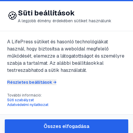
😍 LifePress
Bejelentkezés
Süti beállítások
🍪
A legjobb élmény érdekében sütiket használunk
A LifePress sütiket és hasonló technológiákat
@
Johnyka
használ, hogy biztosítsa a weboldal megfelelő
2025. január 22.
·
3
perc olvasás
működését, elemezze a látogatottságot és személyre
szabja a tartalmat. Az alábbi beállításokkal
Túlélési motívumok
testreszabhatod a sütik használatát.
Részletes beállítások →
#
belső szabályozás
#
drive
További információ:
#
folyadékháztartés
#
motívum
Süti szabályzat
Adatvédelmi nyilatkozat
Minden egyes élőlény igyekszik saját
Összes elfogadása
belső egyensúlyát fenntartani.Ez a