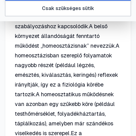
fejlettebb élőlényeknél a vérkeringéshez,
Csak szükséges sütik
és döntően a központi idegrendszeri
szabályozáshoz kapcsolódik.A belső
környezet állandóságát fenntartó
működést „homeosztázisnak” nevezzük.A
homeosztázisban szereplő folyamatok
nagyobb részét (például légzés,
emésztés, kiválasztás, keringés) reflexek
irányítják, így ez a fiziológia körébe
tartozik.A homeosztatikus működésnek
van azonban egy szűkebb köre (például
testhőmérséklet, folyadékháztartás,
táplálkozás), amelyben már szándékos
viselkedés is szerepel.Ez a