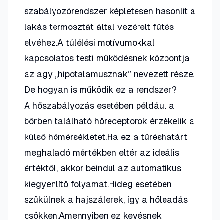
szabályozórendszer képletesen hasonlít a
lakás termosztát által vezérelt fűtés
elvéhez.A túlélési motívumokkal
kapcsolatos testi működésnek központja
az agy „hipotalamusznak” nevezett része.
De hogyan is működik ez a rendszer?
A hőszabályozás esetében például a
bőrben található hőreceptorok érzékelik a
külső hőmérsékletet.Ha ez a tűréshatárt
meghaladó mértékben eltér az ideális
értéktől, akkor beindul az automatikus
kiegyenlítő folyamat.Hideg esetében
szűkülnek a hajszálerek, így a hőleadás
csökken.Amennyiben ez kevésnek