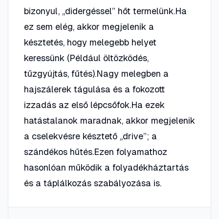
bizonyul, „didergéssel” hőt termelünk.Ha
ez sem elég, akkor megjelenik a
késztetés, hogy melegebb helyet
keressünk (Például öltözködés,
tűzgyújtás, fűtés).Nagy melegben a
hajszálerek tágulása és a fokozott
izzadás az első lépcsőfok.Ha ezek
hatástalanok maradnak, akkor megjelenik
a cselekvésre késztető „drive”; a
szándékos hűtés.Ezen folyamathoz
hasonlóan működik a folyadékháztartás
és a táplálkozás szabályozása is.