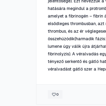
jelentősége). Ezt nevezzük a 
hatására megindul a protromb
amelyet a fibrinogén – fibrin 
elsődleges thrombusban, azt m
thrombus, és az ér véglegese
összehúzódik(harmadik fázis: 
lumene úgy válik újra átjárha
fibrinolyzis). A véralvadás 
tényező serkentő és gátló ha
véralvadást gátló szer a Hepa
0