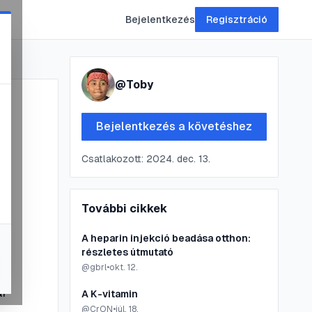
Bejelentkezés
Regisztráció
@
Toby
Bejelentkezés a követéshez
Csatlakozott:
2024. dec. 13.
További cikkek
A heparin injekció beadása otthon:
részletes útmutató
@
gbrl
•
okt. 12.
ár
A K-vitamin
@
CrON
•
júl. 18.