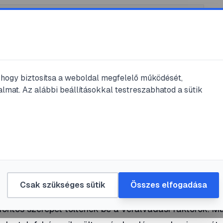
, hogy biztosítsa a weboldal megfelelő működését,
lmat. Az alábbi beállításokkal testreszabhatod a sütik
vasás
dásról
én
#
fibrinolyzis
Csak szükséges sütik
Összes elfogadása
fontos szerepet töltenek be a véralvadási faktorok. M