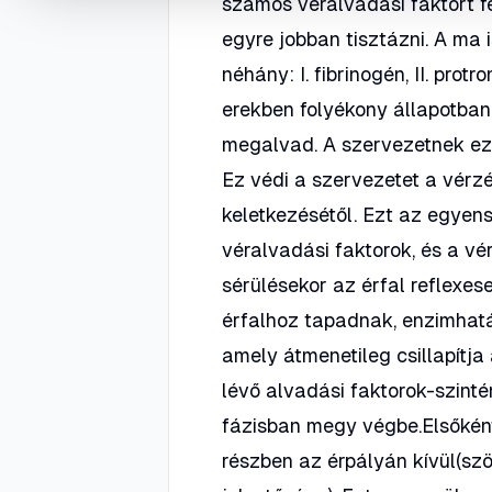
számos véralvadási faktort f
egyre jobban tisztázni. A ma 
néhány: I. fibrinogén, II. prot
erekben folyékony állapotban 
megalvad. A szervezetnek ez
Ez védi a szervezetet a vérzé
keletkezésétől. Ezt az egyens
véralvadási faktorok, és a vé
sérülésekor az érfal reflexes
érfalhoz tapadnak, enzimhatá
amely átmenetileg csillapítja
lévő alvadási faktorok-szint
fázisban megy végbe.Elsőként
részben az érpályán kívül(sz