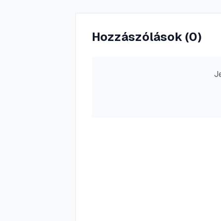
Hozzászólások (
0
)
J