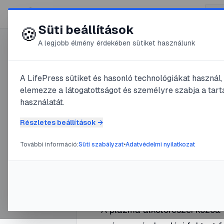
😍 LifePress
Süti beállítások
🍪
A legjobb élmény érdekében sütiket használunk
0
A LifePress sütiket és hasonló technológiákat használ
@
Toby
elemezze a látogatottságot és személyre szabja a tarta
2024. december 13.
·
3
perc ol
használatát.
A véralva
Részletes beállítások →
További információ:
Süti szabályzat
•
Adatvédelmi nyilatkozat
#
enzimhatások
#
fibrin
#
fibrinog
A plazma alkotórészei között 