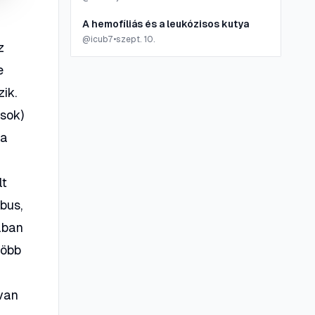
A hemofíliás és a leukózisos kutya
@
icub7
•
szept. 10.
z
e
ik.
usok)
 a
lt
bus,
ában
több
 van