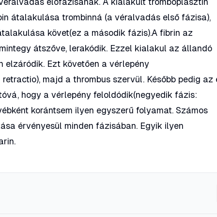
véralvadás előfázisának. A kialakult tromboplasztin
in átalakulása trombinná (a véralvadás első fázisa),
átalakulása követ(ez a második fázis).A fibrin az
integy átszőve, lerakódik. Ezzel kialakul az állandó
n elzáródik. Ezt követően a vérlepény
retractio), majd a thrombus szervül. Később pedig az 
tóvá, hogy a vérlepény feloldódik(negyedik fázis:
egyébként korántsem ilyen egyszerű folyamat. Számos
tása érvényesül minden fázisában. Egyik ilyen
rin.