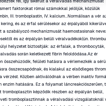
edeztek fel, így sikerült a véralvadás mechanizmusát
ismert faktorokat római számokkal jelöljük, közülük
rombin, III. tromboplastin, IV. kalcium…Normálisan a vér a
kering, és az érfal sérülésekor az érpályából kikerülv
t a szabályozó mechanizmusát haemostasisnak nevez
sektől és az érpályán belüli véralvadékok(ún. thromb
úlyi helyzetet biztosítják: az érfalak, a thrombocyták,
ralvadás során keletkezett fibrin feloldódása.Az ér
en összehúzódik, felületi hatásra a vérlemezkék a sérü
sra összecsapódnak, és kialakul az elsődleges throm
 a vérzést. Közben aktiválódnak a vérben inaktív form
én enzim hatására. Ez a folyamat láncreakciószerűen, 
 tromboplasztin képződik részben az érpályán belül,
öveti tromboplasztinnak a véralvadási vizsgálatoknál