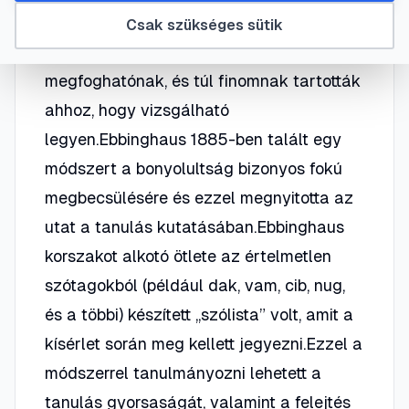
természetesen tudták, hogy létezik
Csak szükséges sütik
tanulás, de a folyamatot nehezen
megfoghatónak, és túl finomnak tartották
ahhoz, hogy vizsgálható
legyen.Ebbinghaus 1885-ben talált egy
módszert a bonyolultság bizonyos fokú
megbecsülésére és ezzel megnyitotta az
utat a tanulás kutatásában.Ebbinghaus
korszakot alkotó ötlete az értelmetlen
szótagokból (például dak, vam, cib, nug,
és a többi) készített „szólista” volt, amit a
kísérlet során meg kellett jegyezni.Ezzel a
módszerrel tanulmányozni lehetett a
tanulás gyorsaságát, valamint a felejtés