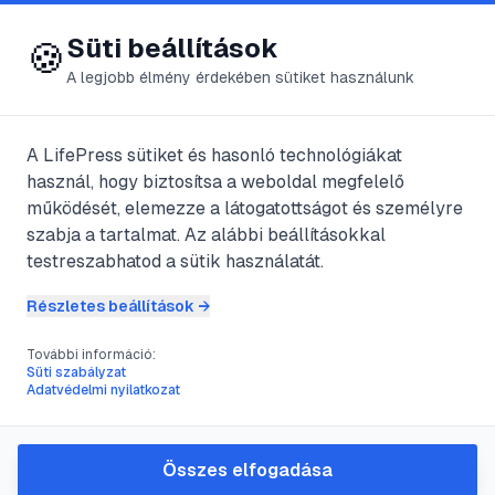
😍 LifePress
Bejelentkezés
Süti beállítások
🍪
A legjobb élmény érdekében sütiket használunk
A LifePress sütiket és hasonló technológiákat
@
weyer
használ, hogy biztosítsa a weboldal megfelelő
2025. január 22.
·
3
perc olvasás
működését, elemezze a látogatottságot és személyre
szabja a tartalmat. Az alábbi beállításokkal
Verbális tanulás
testreszabhatod a sütik használatát.
Részletes beállítások →
#
kondíció
#
Pavlov
#
reflex
#
tanulás
További információ:
Süti szabályzat
Adatvédelmi nyilatkozat
A kutatások hosszú időn keresztül azt
feltételezték, hogy a tanulás nem
Összes elfogadása
vizsgálható kísérletileg.Azt