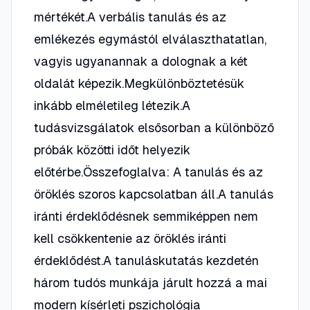
mértékét.A verbális tanulás és az
emlékezés egymástól elválaszthatatlan,
vagyis ugyanannak a dolognak a két
oldalát képezik.Megkülönböztetésük
inkább elméletileg létezik.A
tudásvizsgálatok elsősorban a különböző
próbák közötti időt helyezik
előtérbe.Összefoglalva: A tanulás és az
öröklés szoros kapcsolatban áll.A tanulás
iránti érdeklődésnek semmiképpen nem
kell csökkentenie az öröklés iránti
érdeklődést.A tanuláskutatás kezdetén
három tudós munkája járult hozzá a mai
modern kísérleti pszichológia