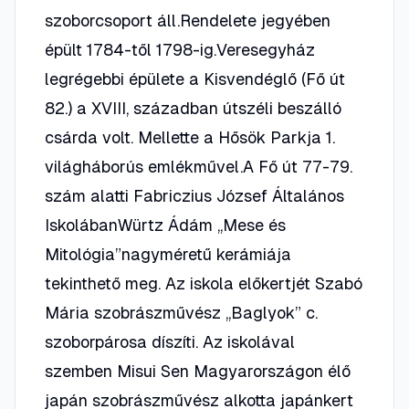
szoborcsoport áll.Rendelete jegyében
épült 1784-től 1798-ig.Veresegyház
legrégebbi épülete a Kisvendéglő (Fő út
82.) a XVIII, században útszéli beszálló
csárda volt. Mellette a Hősök Parkja 1.
világháborús emlékművel.A Fő út 77-79.
szám alatti Fabriczius József Általános
IskolábanWürtz Ádám „Mese és
Mitológia”nagyméretű kerámiája
tekinthető meg. Az iskola előkertjét Szabó
Mária szobrászművész „Baglyok” c.
szoborpárosa díszíti. Az iskolával
szemben Misui Sen Magyarországon élő
japán szobrászművész alkotta japánkert