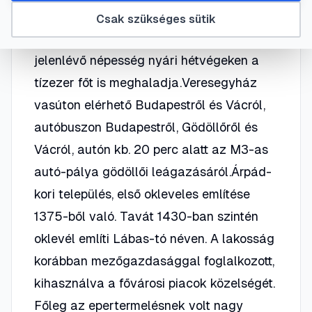
tették. Jelenleg 7500 állandó lakosa van,
Csak szükséges sütik
az üdülő tulajdonosokat is ideszámítva a
jelenlévő népesség nyári hétvégeken a
tízezer főt is meghaladja.Veresegyház
vasúton elérhető Budapestről és Vácról,
autóbuszon Budapestről, Gödöllőről és
Vácról, autón kb. 20 perc alatt az M3-as
autó-pálya gödöllői leágazásáról.Árpád-
kori település, első okleveles említése
1375-ből való. Tavát 1430-ban szintén
oklevél említi Lábas-tó néven. A lakosság
korábban mezőgazdasággal foglalkozott,
kihasználva a fővárosi piacok közelségét.
Főleg az epertermelésnek volt nagy