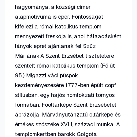
hagyománya, a községi címer
alapmotívuma is eper. Fontosságát
kifejezi a római katolikus templom
mennyezeti freskója is, ahol hálaadásként
lányok epret ajánlanak fel Szűz
Máriának.A Szent Erzsébet tiszteletére
szentelt római katolikus templom (Fő út
95.) Migazzi váci püspök
kezdeményezésére 1777-ben épült copf
stílusban, egy hajós homlokzati tornyos
formában. Főoltárképe Szent Erzsébetet
ábrázolja. Márványutánzatú oltárképe és
értékes szószéke XVIII, századi munka. A
templomkertben barokk Golgota