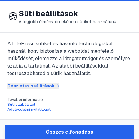
😍 LifePress
Bejelentkezés
Süti beállítások
🍪
A legjobb élmény érdekében sütiket használunk
@
PusmoaDenes
A LifePress sütiket és hasonló technológiákat
2021. augusztus 30.
·
4
perc olvasás
használ, hogy biztosítsa a weboldal megfelelő
működését, elemezze a látogatottságot és személyre
Veresegyház
szabja a tartalmat. Az alábbi beállításokkal
testreszabhatod a sütik használatát.
#
baglyok szoborpáros
#
hősök parkja
Részletes beállítások →
#
lábas-tó
#
templomkert
További információ:
Süti szabályzat
Adatvédelmi nyilatkozat
Gazdag történelmi múltja, tavai, barokk
műemlékei, természeti adottságai
Összes elfogadása
egyaránt keresett idegenforgalmi hellyé