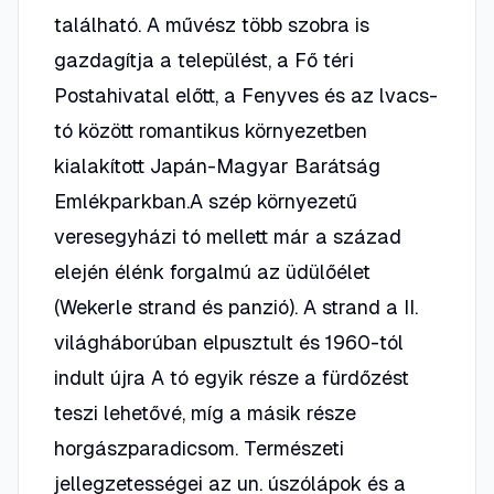
található. A művész több szobra is
gazdagítja a települést, a Fő téri
Postahivatal előtt, a Fenyves és az lvacs-
tó között romantikus környezetben
kialakított Japán-Magyar Barátság
Emlékparkban.A szép környezetű
veresegyházi tó mellett már a század
elején élénk forgalmú az üdülőélet
(Wekerle strand és panzió). A strand a II.
világháborúban elpusztult és 1960-tól
indult újra A tó egyik része a fürdőzést
teszi lehetővé, míg a másik része
horgászparadicsom. Természeti
jellegzetességei az un. úszólápok és a