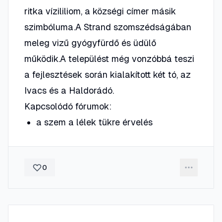
ritka vízililiom, a községi címer másik
szimbóluma.A Strand szomszédságában
meleg vizű gyógyfürdő és üdülő
működik.A települést még vonzóbbá teszi
a fejlesztések során kialakított két tó, az
Ivacs és a Haldorádó.
Kapcsolódó fórumok:
a szem a lélek tükre érvelés
0