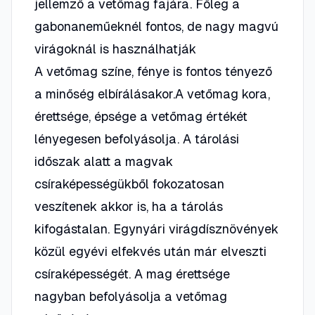
jellemző a vetőmag fajára. Főleg a
gabonaneműeknél fontos, de nagy magvú
virágoknál is használhatják
A vetőmag színe, fénye is fontos tényező
a minőség elbírálásakor.A vetőmag kora,
érettsége, épsége a vetőmag értékét
lényegesen befolyásolja. A tárolási
időszak alatt a magvak
csíraképességükből fokozatosan
veszítenek akkor is, ha a tárolás
kifogástalan. Egynyári virágdísznövények
közül egyévi elfekvés után már elveszti
csíraképességét. A mag érettsége
nagyban befolyásolja a vetőmag