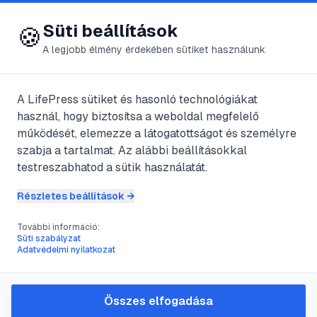
😍 LifePress
Bejelentkezés
Süti beállítások
🍪
A legjobb élmény érdekében sütiket használunk
A LifePress sütiket és hasonló technológiákat
@
MikeAdina
használ, hogy biztosítsa a weboldal megfelelő
2011. augusztus 16.
·
5
perc olvasás
működését, elemezze a látogatottságot és személyre
szabja a tartalmat. Az alábbi beállításokkal
Vetőmagok
testreszabhatod a sütik használatát.
tulajdonságai
Részletes beállítások →
További információ:
Süti szabályzat
#
csíraképesség
#
érettség
#
érték
#
vetőmag
Adatvédelmi nyilatkozat
Az egy- és kétnyári virágok legnagyobb
Összes elfogadása