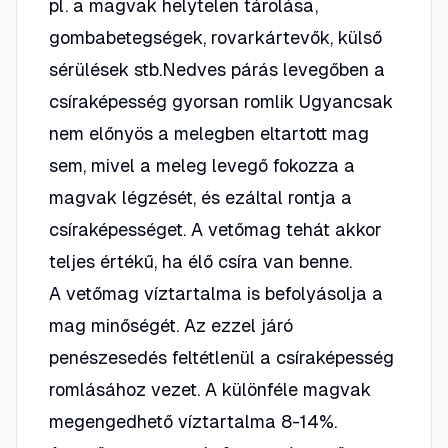
pl. a magvak helytelen tárolása,
gombabetegségek, rovarkártevők, külső
sérülések stb.Nedves párás levegőben a
csíraképesség gyorsan romlik Ugyancsak
nem előnyös a melegben eltartott mag
sem, mivel a meleg levegő fokozza a
magvak légzését, és ezáltal rontja a
csíraképességet. A vetőmag tehát akkor
teljes értékű, ha élő csíra van benne.
A vetőmag víztartalma is befolyásolja a
mag minőségét. Az ezzel járó
penészesedés feltétlenül a csíraképesség
romlásához vezet. A különféle magvak
megengedhető víztartalma 8-14%.