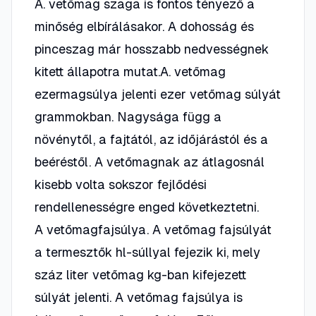
A. vetőmag szaga is fontos tényező a
minőség elbírálásakor. A dohosság és
pinceszag már hosszabb nedvességnek
kitett állapotra mutat.A. vetőmag
ezermagsúlya jelenti ezer vetőmag súlyát
grammokban. Nagysága függ a
növénytől, a fajtától, az időjárástól és a
beéréstől. A vetőmagnak az átlagosnál
kisebb volta sokszor fejlődési
rendellenességre enged következtetni.
A vetőmagfajsúlya. A vetőmag fajsúlyát
a termesztők hl-súllyal fejezik ki, mely
száz liter vetőmag kg-ban kifejezett
súlyát jelenti. A vetőmag fajsúlya is