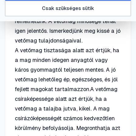
részét magvetéssel szaporítjuk.Tetszetős
Csak szükséges sütik
virágzást csak kiváló magból
remélhetünk. A vetőmag minősége tehát
igen jelentős. Ismerkedjünk meg kissé a jó
vetőmag tulajdonságaival.
A vetőmag tisztasága alatt azt értjük, ha
a mag minden idegen anyagtól vagy
káros gyommagtól teljesen mentes. A jó
vetőmag lehetőleg ép, egészséges, és jól
fejlett magokat tartalmazzon.A vetőmag
csíraképessége alatt azt értjük, ha a
vetőmag a talajba jutva, kikel. A mag
csírázóképességét számos kedvezőtlen
körülmény befolyásolja. Megronthatja azt