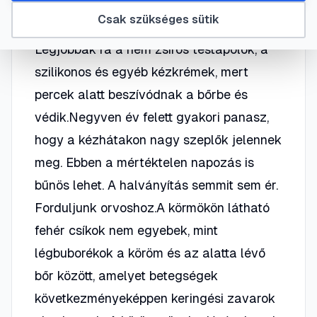
munka következménye a kéz bőrének
Csak szükséges sütik
szárazsága, ráncossága, berepedezése.
Legjobbak rá a nem zsíros testápolók, a
szilikonos és egyéb kézkrémek, mert
percek alatt beszívódnak a bőrbe és
védik.Negyven év felett gyakori panasz,
hogy a kézhátakon nagy szeplők jelennek
meg. Ebben a mértéktelen napozás is
bűnös lehet. A halványítás semmit sem ér.
Forduljunk orvoshoz.A körmökön látható
fehér csíkok nem egyebek, mint
légbuborékok a köröm és az alatta lévő
bőr között, amelyet betegségek
következményeképpen keringési zavarok