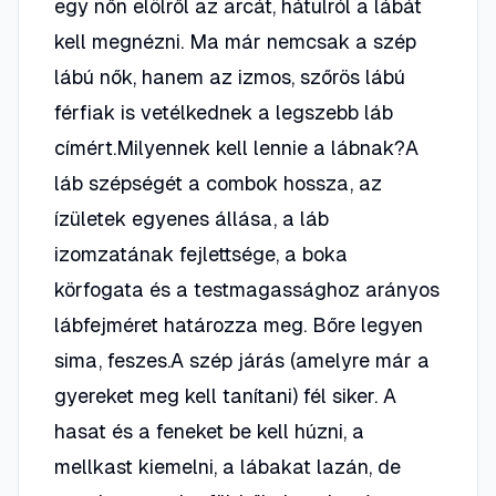
egy nőn elölről az arcát, hátulról a lábát
kell megnézni. Ma már nemcsak a szép
lábú nők, hanem az izmos, szőrös lábú
férfiak is vetélkednek a legszebb láb
címért.Milyennek kell lennie a lábnak?A
láb szépségét a combok hossza, az
ízületek egyenes állása, a láb
izomzatának fejlettsége, a boka
körfogata és a testmagassághoz arányos
lábfejméret határozza meg. Bőre legyen
sima, feszes.A szép járás (amelyre már a
gyereket meg kell tanítani) fél siker. A
hasat és a feneket be kell húzni, a
mellkast kiemelni, a lábakat lazán, de