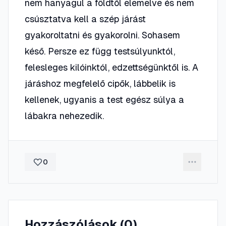
nem hanyagul a földtől elemelve és nem
csúsztatva kell a szép járást
gyakoroltatni és gyakorolni. Sohasem
késő. Persze ez függ testsúlyunktól,
felesleges kilóinktól, edzettségünktől is. A
járáshoz megfelelő cipők, lábbelik is
kellenek, ugyanis a test egész súlya a
lábakra nehezedik.
0
Hozzászólások (
0
)