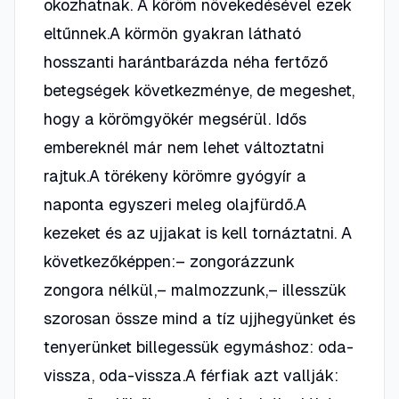
okozhatnak. A köröm növekedésével ezek
eltűnnek.A körmön gyakran látható
hosszanti harántbarázda néha fertőző
betegségek következménye, de megeshet,
hogy a körömgyökér megsérül. Idős
embereknél már nem lehet változtatni
rajtuk.A törékeny körömre gyógyír a
naponta egyszeri meleg olajfürdő.A
kezeket és az ujjakat is kell tornáztatni. A
következőképpen:– zongorázzunk
zongora nélkül,– malmozzunk,– illesszük
szorosan össze mind a tíz ujjhegyünket és
tenyerünket billegessük egymáshoz: oda-
vissza, oda-vissza.A férfiak azt vallják: