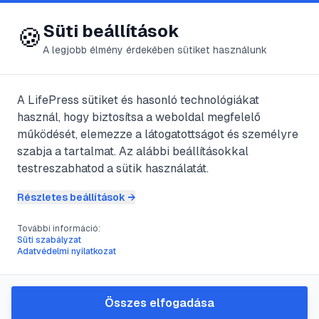
😍 LifePress
Bejelentkezés
Süti beállítások
🍪
A legjobb élmény érdekében sütiket használunk
A LifePress sütiket és hasonló technológiákat
@
Septimus
használ, hogy biztosítsa a weboldal megfelelő
2017. augusztus 2.
·
3
perc olvasás
működését, elemezze a látogatottságot és személyre
szabja a tartalmat. Az alábbi beállításokkal
Zongorázzunk,
testreszabhatod a sütik használatát.
zongora nélkül
Részletes beállítások →
További információ:
Süti szabályzat
#
gomba
#
kezek
#
köröm
#
Szépség
Adatvédelmi nyilatkozat
A gyakori kézmosás vagy mosás, fizikai
Összes elfogadása