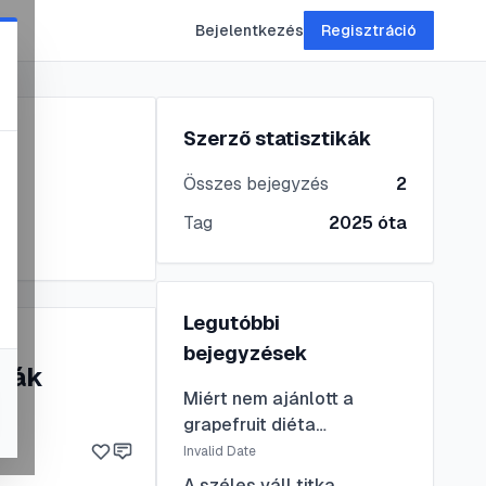
Bejelentkezés
Regisztráció
Szerző statisztikák
Összes bejegyzés
2
Tag
2025
óta
Legutóbbi
bejegyzések
émák
Miért nem ajánlott a
grapefruit diéta
májproblémák esetén?
Invalid Date
A széles váll titka