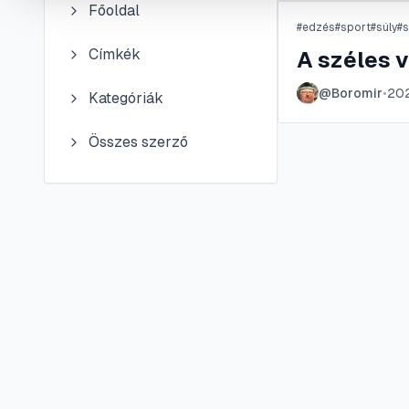
Főoldal
#
edzés
#
sport
#
súly
#
s
Címkék
A széles v
@
Boromir
•
202
Kategóriák
Összes szerző