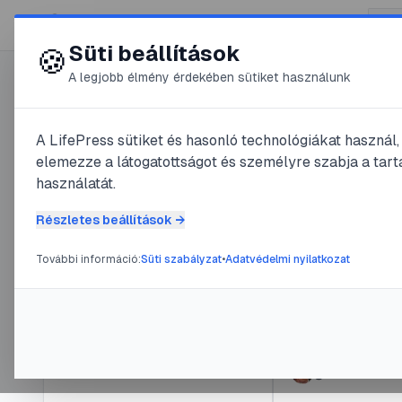
😍 LifePress
Süti beállítások
🍪
A legjobb élmény érdekében sütiket használunk
Főoldal
/
Szerző
A LifePress sütiket és hasonló technológiákat használ
@
Boro
elemezze a látogatottságot és személyre szabja a tarta
használatát.
2
publikált be
@
Boromir
Részletes beállítások →
2
publikált bejegyzés
További információ:
Süti szabályzat
•
Adatvédelmi nyilatkozat
#
diéta
#
fogyás
#
fogyo
Tag
2025. október
óta
Miért nem 
esetén?
Navigáció
@
Boromir
•
201