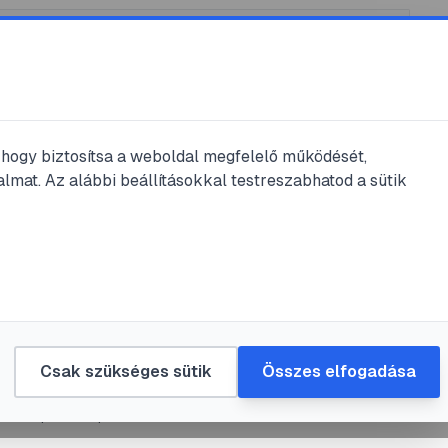
k
/
@
Boromir
, hogy biztosítsa a weboldal megfelelő működését,
mir
bejegyzései
lmat. Az alábbi beállításokkal testreszabhatod a sütik
jegyzés
kura
#
grapefruit
ajánlott a grapefruit diéta májprobl
Csak szükséges sütik
Összes elfogadása
5. szept. 26.
•
1
perc olvasás