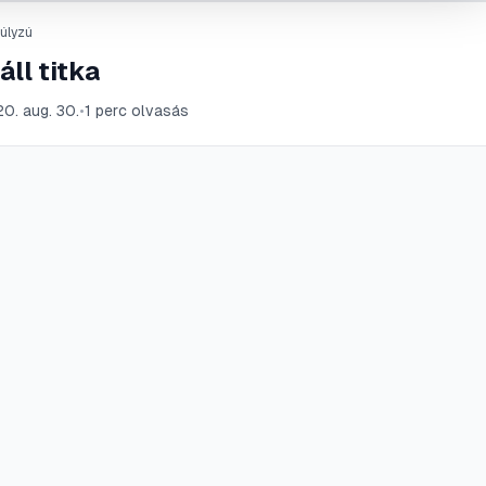
úlyzú
áll titka
0. aug. 30.
•
1
perc olvasás