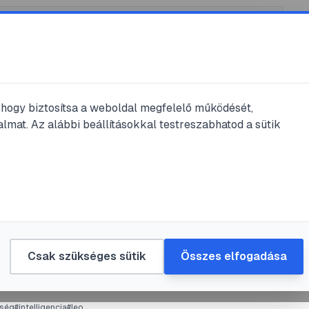
k
/
@
jszakai
, hogy biztosítsa a weboldal megfelelő működését,
ai
bejegyzései
lmat. Az alábbi beállításokkal testreszabhatod a sütik
jegyzés
llkas
#
mellvízkór
 egyéb megbetegedései
Csak szükséges sütik
Összes elfogadása
. aug. 16.
•
1
perc olvasás
ség
#
intelligencia
#
leo