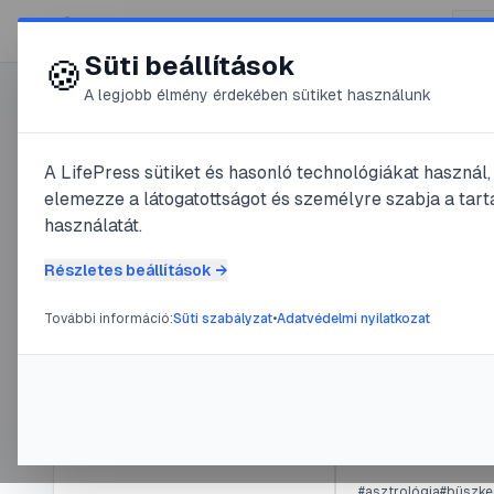
😍 LifePress
Süti beállítások
🍪
A legjobb élmény érdekében sütiket használunk
Főoldal
/
Szerző
A LifePress sütiket és hasonló technológiákat használ
@
jszak
elemezze a látogatottságot és személyre szabja a tarta
használatát.
2
publikált be
@
jszakai
Részletes beállítások →
2
publikált bejegyzés
További információ:
Süti szabályzat
•
Adatvédelmi nyilatkozat
#
betegség
#
kutya
#
me
Tag
2025. október
óta
A mellkas
@
jszakai
•
2011
Navigáció
#
asztrológia
#
büszke