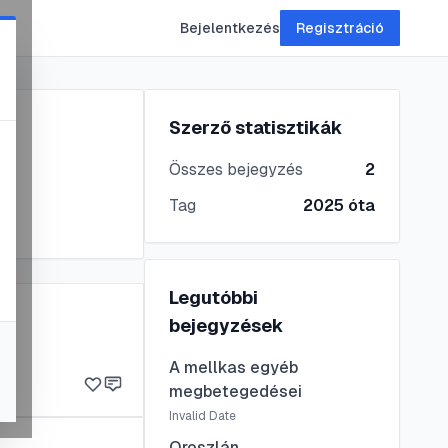
Bejelentkezés
Regisztráció
Szerző statisztikák
Összes bejegyzés
2
Tag
2025
óta
Legutóbbi
bejegyzések
A mellkas egyéb
megbetegedései
Invalid Date
Oroszlán