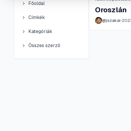
Főoldal
Oroszlán
Címkék
@
jszakai
•
2023
Kategóriák
Összes szerző