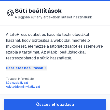
😍 LifePress
Bejelentkezés
Süti beállítások
🍪
A legjobb élmény érdekében sütiket használunk
A LifePress sütiket és hasonló technológiákat
@
lonad
használ, hogy biztosítsa a weboldal megfelelő
2011. augusztus 28.
·
4
perc olvasás
működését, elemezze a látogatottságot és személyre
szabja a tartalmat. Az alábbi beállításokkal
A Fantasztikus
testreszabhatod a sütik használatát.
Négyes és az Ezüst
Részletes beállítások →
Utazó (4: Rise of
További információ:
Süti szabályzat
Adatvédelmi nyilatkozat
the Silver Surfer)
&#8211; 2007
Összes elfogadása