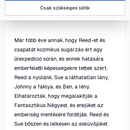
Csak szükséges sütik
#
2007
#
adaptáció
#
Ezüst Utazó
#
Fantasztikus Négyes
Már több éve annak, hogy Reed-et és
csapatát kozmikus sugárzás ért egy
űrexpedíció során, és ennek hatására
emberfeletti képességekre tettek szert.
Reed a nyúlánk, Sue a láthatatlan lány,
Johnny a fáklya, és Ben, a lény.
Elhatározták, hogy megalakítják a
Fantasztikus Négyest, és erejüket az
emberiség mentésére fordítják. Reed és
Sue bőszen és lelkesen az esküvőjüket