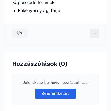
Kapcsolódó fórumok:
kökényessy ági férje
0
Hozzászólások (
0
)
Jelentkezz be, hogy hozzászólhass!
Bejelentkezés