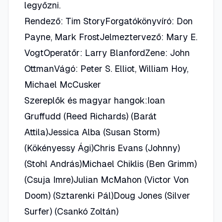
legyőzni.
Rendező: Tim StoryForgatókönyvíró: Don
Payne, Mark FrostJelmeztervező: Mary E.
VogtOperatőr: Larry BlanfordZene: John
OttmanVágó: Peter S. Elliot, William Hoy,
Michael McCusker
Szereplők és magyar hangok:Ioan
Gruffudd (Reed Richards) (Barát
Attila)Jessica Alba (Susan Storm)
(Kökényessy Ági)Chris Evans (Johnny)
(Stohl András)Michael Chiklis (Ben Grimm)
(Csuja Imre)Julian McMahon (Victor Von
Doom) (Sztarenki Pál)Doug Jones (Silver
Surfer) (Csankó Zoltán)