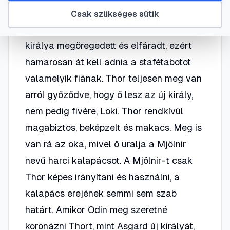
a film főhőse, hanem családja, számos
Csak szükséges sütik
isten és apja népe lakja. Odin Asgard
királya megöregedett és elfáradt, ezért
hamarosan át kell adnia a stafétabotot
valamelyik fiának. Thor teljesen meg van
arról győződve, hogy ő lesz az új király,
nem pedig fivére, Loki. Thor rendkívül
magabiztos, beképzelt és makacs. Meg is
van rá az oka, mivel ő uralja a Mjölnir
nevű harci kalapácsot. A Mjölnir-t csak
Thor képes irányítani és használni, a
kalapács erejének semmi sem szab
határt. Amikor Odin meg szeretné
koronázni Thort, mint Asgard új királyát,