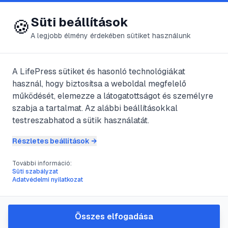
😍 LifePress
Bejelentkezés
Süti beállítások
🍪
A legjobb élmény érdekében sütiket használunk
A LifePress sütiket és hasonló technológiákat
@
ressg
használ, hogy biztosítsa a weboldal megfelelő
2025. március 21.
·
3
perc olvasás
működését, elemezze a látogatottságot és személyre
szabja a tartalmat. Az alábbi beállításokkal
Thor (2011)
testreszabhatod a sütik használatát.
Részletes beállítások →
#
képregény
#
Marvel
#
Thor
További információ:
Süti szabályzat
Adatvédelmi nyilatkozat
Az univerzum 9 világa közül Asgardban
él, Thor, Odin mindenható fia. De nem
Összes elfogadása
egyedül él ebben a varázslatos világban