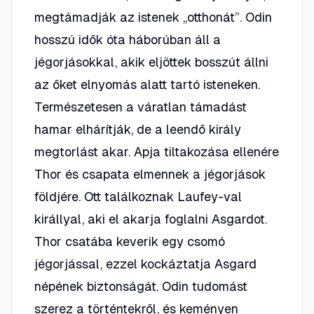
megtámadják az istenek „otthonát”. Odin
hosszú idők óta háborúban áll a
jégorjásokkal, akik eljöttek bosszút állni
az őket elnyomás alatt tartó isteneken.
Természetesen a váratlan támadást
hamar elhárítják, de a leendő király
megtorlást akar. Apja tiltakozása ellenére
Thor és csapata elmennek a jégorjások
földjére. Ott találkoznak Laufey-val
királlyal, aki el akarja foglalni Asgardot.
Thor csatába keverik egy csomó
jégorjással, ezzel kockáztatja Asgard
népének biztonságát. Odin tudomást
szerez a történtekről, és keményen