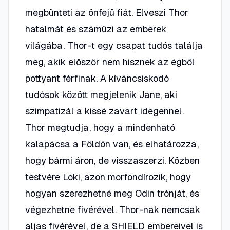
megbünteti az önfejű fiát. Elveszi Thor
hatalmát és száműzi az emberek
világába. Thor-t egy csapat tudós találja
meg, akik először nem hisznek az égből
pottyant férfinak. A kíváncsiskodó
tudósok között megjelenik Jane, aki
szimpatizál a kissé zavart idegennel.
Thor megtudja, hogy a mindenható
kalapácsa a Földön van, és elhatározza,
hogy bármi áron, de visszaszerzi. Közben
testvére Loki, azon morfondírozik, hogy
hogyan szerezhetné meg Odin trónját, és
végezhetne fivérével. Thor-nak nemcsak
aljas fivérével, de a SHIELD embereivel is