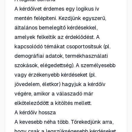
A kérdőívet érdemes egy logikus ív
mentén felépíteni. Kezdjünk egyszerű,
általános bemelegítő kérdésekkel,
amelyek felkeltik az érdeklődést. A
kapcsolódó témákat csoportosítsuk (pl.
demográfiai adatok, termékhasználati
szokások, elégedettség). A személyesebb
vagy érzékenyebb kérdéseket (pl.
jövedelem, életkor) hagyjuk a kérdőív
végére, amikor a válaszadó már
elköteleződött a kitöltés mellett.
A kérdőív hossza
A kevesebb néha több. Törekedjünk arra,
hogy csak a legszükségesebb kérdéseket