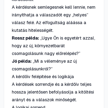
A kérdésnek semlegesnek kell lennie, nem
irányíthatja a válaszadót egy „helyes”
válasz felé. Az elfogultság aláássa a
kutatás hitelességét.
Rossz példa:
„Ugye Ön is egyetért azzal,
hogy az új, környezetbarát
csomagolásunk nagy előrelépés?”
Jó példa:
„Mi a véleménye az új
csomagolásunkról?”
A kérdőív felépítése és logikája
A kérdések sorrendje és a kérdőív teljes
hossza jelentősen befolyásolja a kitöltési
arányt és a válaszok minőségét.
A logikai sorrend