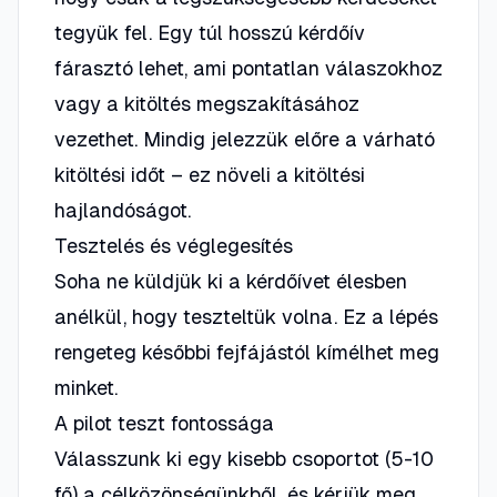
tegyük fel. Egy túl hosszú kérdőív
fárasztó lehet, ami pontatlan válaszokhoz
vagy a kitöltés megszakításához
vezethet. Mindig jelezzük előre a várható
kitöltési időt – ez növeli a kitöltési
hajlandóságot.
Tesztelés és véglegesítés
Soha ne küldjük ki a kérdőívet élesben
anélkül, hogy teszteltük volna. Ez a lépés
rengeteg későbbi fejfájástól kímélhet meg
minket.
A pilot teszt fontossága
Válasszunk ki egy kisebb csoportot (5-10
fő) a célközönségünkből, és kérjük meg