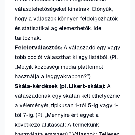
válaszlehetőségeket kínálnak. Előnyük,
hogy a válaszok könnyen feldolgozhatók
és statisztikailag elemezhetők. Ide
tartoznak:
Feleletválasztós:
A válaszadó egy vagy
több opciót választhat ki egy listából.
(Pl.
„Melyik közösségi média platformot
használja a leggyakrabban?”)
Skála-kérdések (pl. Likert-skála):
A
válaszadónak egy skálán kell elhelyeznie
a véleményét, tipikusan 1-től 5-ig vagy 1-
től 7-ig.
(Pl. „Mennyire ért egyet a
következő állítással: A termékünk
használata egyszerű.” Válaszok: Teljesen