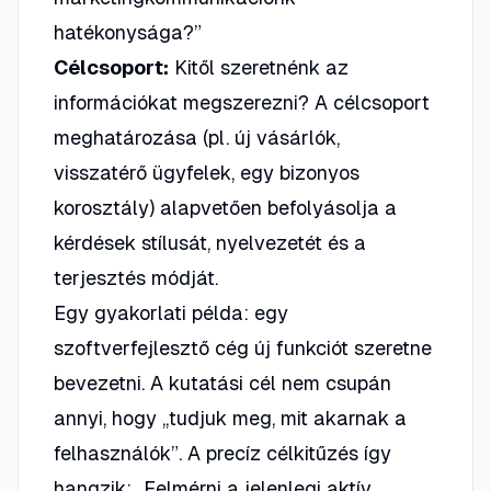
hatékonysága?”
Célcsoport:
Kitől szeretnénk az
információkat megszerezni? A célcsoport
meghatározása (pl. új vásárlók,
visszatérő ügyfelek, egy bizonyos
korosztály) alapvetően befolyásolja a
kérdések stílusát, nyelvezetét és a
terjesztés módját.
Egy gyakorlati példa: egy
szoftverfejlesztő cég új funkciót szeretne
bevezetni. A kutatási cél nem csupán
annyi, hogy „tudjuk meg, mit akarnak a
felhasználók”. A precíz célkitűzés így
hangzik: „Felmérni a jelenlegi aktív