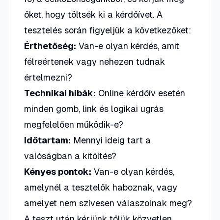
őket, hogy töltsék ki a kérdőívet. A
tesztelés során figyeljük a következőket:
Érthetőség:
Van-e olyan kérdés, amit
félreértenek vagy nehezen tudnak
értelmezni?
Technikai hibák:
Online kérdőív esetén
minden gomb, link és logikai ugrás
megfelelően működik-e?
Időtartam:
Mennyi ideig tart a
valóságban a kitöltés?
Kényes pontok:
Van-e olyan kérdés,
amelynél a tesztelők haboznak, vagy
amelyet nem szívesen válaszolnak meg?
A teszt után kérjünk tőlük közvetlen