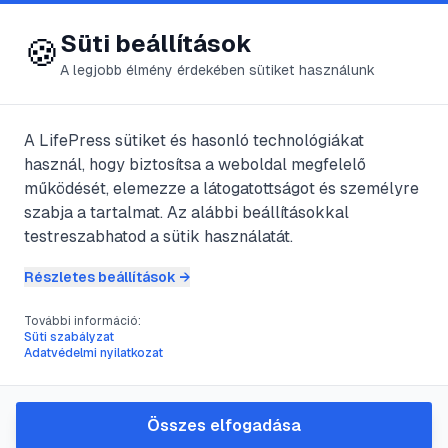
😍 LifePress
Bejelentkezés
Süti beállítások
🍪
A legjobb élmény érdekében sütiket használunk
A LifePress sütiket és hasonló technológiákat
@
pallone0d
használ, hogy biztosítsa a weboldal megfelelő
2025. október 12.
·
7
perc olvasás
működését, elemezze a látogatottságot és személyre
szabja a tartalmat. Az alábbi beállításokkal
A hatékony
testreszabhatod a sütik használatát.
kutatási kérdőív
Részletes beállítások →
elkészítésének
További információ:
Süti szabályzat
Adatvédelmi nyilatkozat
lépései
Összes elfogadása
#
kutatás
#
kérdőív
#
adatgyűjtés