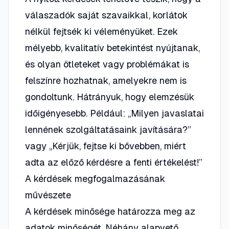
válaszadók saját szavaikkal, korlátok
nélkül fejtsék ki véleményüket. Ezek
mélyebb, kvalitatív betekintést nyújtanak,
és olyan ötleteket vagy problémákat is
felszínre hozhatnak, amelyekre nem is
gondoltunk. Hátrányuk, hogy elemzésük
időigényesebb.
Például: „Milyen javaslatai
lennének szolgáltatásaink javítására?”
vagy „Kérjük, fejtse ki bővebben, miért
adta az előző kérdésre a fenti értékelést!”
A kérdések megfogalmazásának
művészete
A kérdések minősége határozza meg az
adatok minőségét. Néhány alapvető