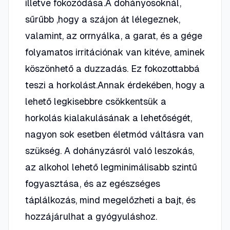
illetve fokozódása.A dohányosoknál,
sűrűbb ,hogy a szájon át lélegeznek,
valamint, az orrnyálka, a garat, és a gége
folyamatos irritációnak van kitéve, aminek
köszönhető a duzzadás. Ez fokozottabbá
teszi a horkolást.Annak érdekében, hogy a
lehető legkisebbre csökkentsük a
horkolás kialakulásának a lehetőségét,
nagyon sok esetben életmód váltásra van
szükség. A dohányzásról való leszokás,
az alkohol lehető legminimálisabb szintű
fogyasztása, és az egészséges
táplálkozás, mind megelőzheti a bajt, és
hozzájárulhat a gyógyuláshoz.