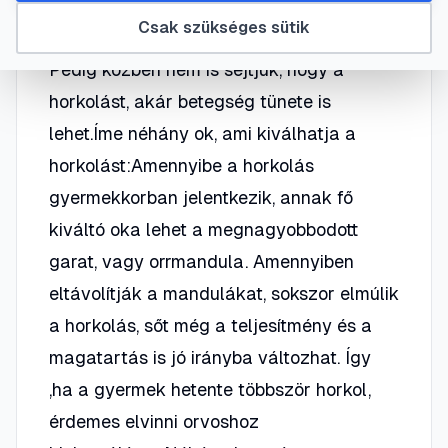
mi ötpercenként felkelünk, a horkolására.
Csak szükséges sütik
Ez kialvatlanná, fáradttá tesz minket.
Pedig közben nem is sejtjük, hogy a
horkolást, akár betegség tünete is
lehet.Íme néhány ok, ami kiválhatja a
horkolást:Amennyibe a horkolás
gyermekkorban jelentkezik, annak fő
kiváltó oka lehet a megnagyobbodott
garat, vagy orrmandula. Amennyiben
eltávolítják a mandulákat, sokszor elmúlik
a horkolás, sőt még a teljesítmény és a
magatartás is jó irányba változhat. Így
,ha a gyermek hetente többször horkol,
érdemes elvinni orvoshoz