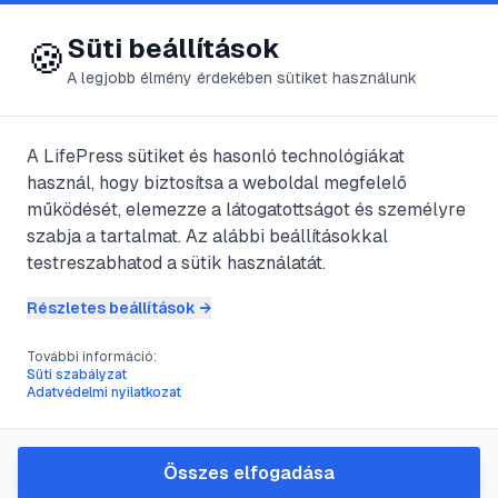
😍 LifePress
Bejelentkezés
Süti beállítások
🍪
A legjobb élmény érdekében sütiket használunk
@
Bocicsoki
A LifePress sütiket és hasonló technológiákat
2020. szeptember 24.
·
2
perc olvasás
használ, hogy biztosítsa a weboldal megfelelő
működését, elemezze a látogatottságot és személyre
A horkolást kiváltó
szabja a tartalmat. Az alábbi beállításokkal
testreszabhatod a sütik használatát.
,és fokozó okok
Részletes beállítások →
#
garat
#
gége
#
horkolás
#
kiváltók
További információ:
Süti szabályzat
Adatvédelmi nyilatkozat
A horkolás a párkapcsolatok rémálma.
Miközben életünk párja mellettünk alszik,
Összes elfogadása