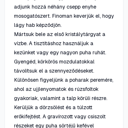
adjunk hozzá néhány csepp enyhe
mosogatószert. Finoman keverjük el, hogy
lágy hab képződjön.
Mártsuk bele az első kristálytárgyat a
vízbe. A tisztításhoz használjuk a
kezünket vagy egy nagyon puha ruhát.
Gyengéd, körkörös mozdulatokkal
távolítsuk el a szennyeződéseket.
Különösen figyeljünk a poharak peremére,
ahol az ujjlenyomatok és rúzsfoltok
gyakoriak, valamint a talp körüli részre.
Kerüljük a dörzsölést és a túlzott
erőkifejtést. A gravírozott vagy csiszolt
részeket egy puha sörtéjű kefével