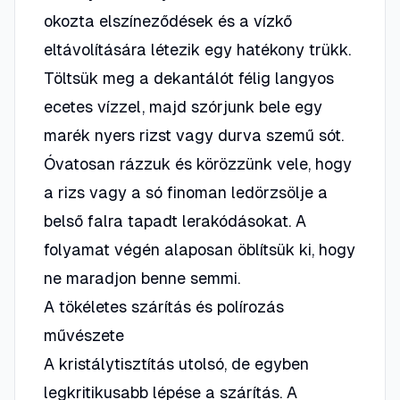
okozta elszíneződések és a vízkő
eltávolítására létezik egy hatékony trükk.
Töltsük meg a dekantálót félig langyos
ecetes vízzel, majd szórjunk bele egy
marék nyers rizst vagy durva szemű sót.
Óvatosan rázzuk és körözzünk vele, hogy
a rizs vagy a só finoman ledörzsölje a
belső falra tapadt lerakódásokat. A
folyamat végén alaposan öblítsük ki, hogy
ne maradjon benne semmi.
A tökéletes szárítás és polírozás
művészete
A kristálytisztítás utolsó, de egyben
legkritikusabb lépése a szárítás. A