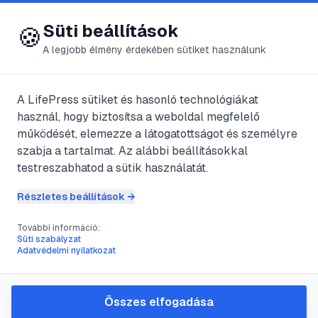
😍 LifePress
Bejelentkezés
Süti beállítások
🍪
A legjobb élmény érdekében sütiket használunk
A LifePress sütiket és hasonló technológiákat
@
vertanu
használ, hogy biztosítsa a weboldal megfelelő
2025. október 13.
·
6
perc olvasás
működését, elemezze a látogatottságot és személyre
szabja a tartalmat. Az alábbi beállításokkal
A kristály
testreszabhatod a sütik használatát.
ragyogásának
Részletes beállítások →
megőrzése:
További információ:
Süti szabályzat
Adatvédelmi nyilatkozat
útmutató a
tökéletes
Összes elfogadása