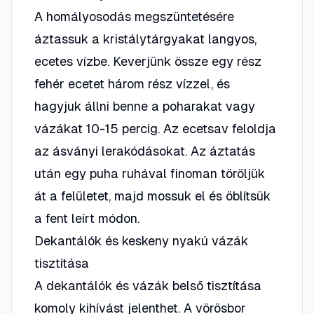
A homályosodás megszüntetésére
áztassuk a kristálytárgyakat langyos,
ecetes vízbe. Keverjünk össze egy rész
fehér ecetet három rész vízzel, és
hagyjuk állni benne a poharakat vagy
vázákat 10-15 percig. Az ecetsav feloldja
az ásványi lerakódásokat. Az áztatás
után egy puha ruhával finoman töröljük
át a felületet, majd mossuk el és öblítsük
a fent leírt módon.
Dekantálók és keskeny nyakú vázák
tisztítása
A dekantálók és vázák belső tisztítása
komoly kihívást jelenthet. A vörösbor