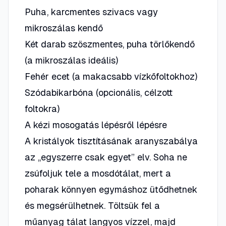
Puha, karcmentes szivacs vagy
mikroszálas kendő
Két darab szöszmentes, puha törlőkendő
(a mikroszálas ideális)
Fehér ecet (a makacsabb vízkőfoltokhoz)
Szódabikarbóna (opcionális, célzott
foltokra)
A kézi mosogatás lépésről lépésre
A kristályok tisztításának aranyszabálya
az „egyszerre csak egyet” elv. Soha ne
zsúfoljuk tele a mosdótálat, mert a
poharak könnyen egymáshoz ütődhetnek
és megsérülhetnek. Töltsük fel a
műanyag tálat langyos vízzel, majd