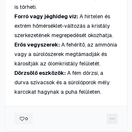
is törheti.
Forró vagy jéghideg víz:
A hirtelen és
extrém hőmérséklet-változás a kristály
szerkezetének megrepedését okozhatja.
Erős vegyszerek:
A fehérítő, az ammónia
vagy a súrolószerek megtámadják és
károsítják az ólomkristály felületét.
Dörzsölő eszközök:
A fém dörzsi, a
durva szivacsok és a súrolóporok mély
karcokat hagynak a puha felületen.
0