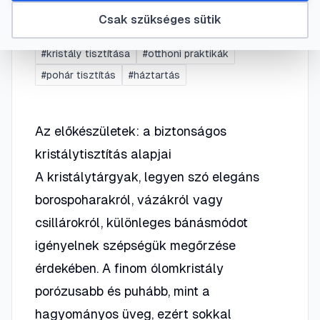
tisztításhoz
Csak szükséges sütik
#
kristály tisztítása
#
otthoni praktikák
#
pohár tisztítás
#
háztartás
Az előkészületek: a biztonságos
kristálytisztítás alapjai
A kristálytárgyak, legyen szó elegáns
borospoharakról, vázákról vagy
csillárokról, különleges bánásmódot
igényelnek szépségük megőrzése
érdekében. A finom ólomkristály
porózusabb és puhább, mint a
hagyományos üveg, ezért sokkal