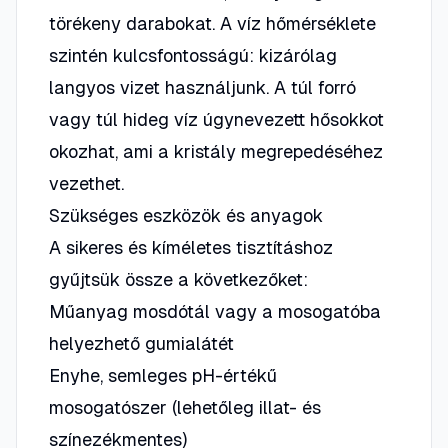
törékeny darabokat. A víz hőmérséklete
szintén kulcsfontosságú: kizárólag
langyos vizet használjunk. A túl forró
vagy túl hideg víz úgynevezett hősokkot
okozhat, ami a kristály megrepedéséhez
vezethet.
Szükséges eszközök és anyagok
A sikeres és kíméletes tisztításhoz
gyűjtsük össze a következőket:
Műanyag mosdótál vagy a mosogatóba
helyezhető gumialátét
Enyhe, semleges pH-értékű
mosogatószer (lehetőleg illat- és
színezékmentes)