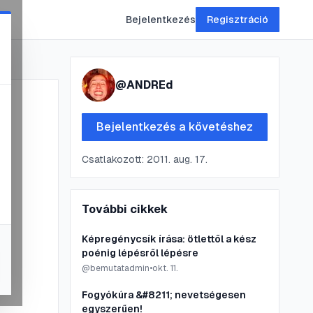
Bejelentkezés
Regisztráció
@
ANDREd
Bejelentkezés a követéshez
Csatlakozott:
2011. aug. 17.
g
További cikkek
Képregénycsík írása: ötlettől a kész
poénig lépésről lépésre
@
bemutatadmin
•
okt. 11.
Fogyókúra &#8211; nevetségesen
egyszerűen!