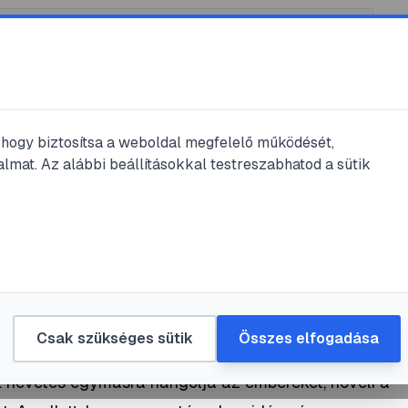
, hogy biztosítsa a weboldal megfelelő működését,
lmat. Az alábbi beállításokkal testreszabhatod a sütik
asás
 a legjobb orvossá
Csak szükséges sütik
Összes elfogadása
t nevetés egymásra hangolja az embereket, növeli a