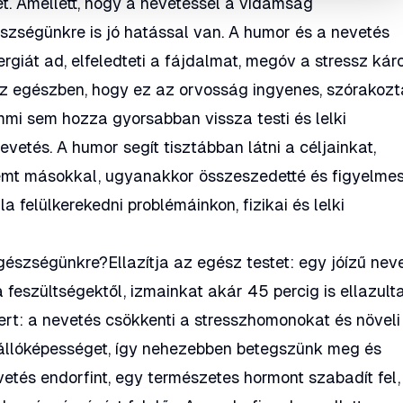
t. Amellett, hogy a nevetéssel a vidámság
észségünkre is jó hatással van. A humor és a nevetés
ergiát ad, elfeledteti a fájdalmat, megóv a stressz kár
 az egészben, hogy ez az orvosság ingyenes, szórakozt
i sem hozza gyorsabban vissza testi és lelki
evetés. A humor segít tisztábban látni a céljainkat,
remt másokkal, ugyanakkor összeszedetté és figyelme
a felülkerekedni problémáinkon, fizikai és lelki
gészségünkre?Ellazítja az egész testet: egy jóízű nev
 feszültségektől, izmainkat akár 45 percig is ellazult
ert: a nevetés csökkenti a stresszhomonokat és növeli
nállóképességet, így nehezebben betegszünk meg és
tés endorfint, egy természetes hormont szabadít fel,