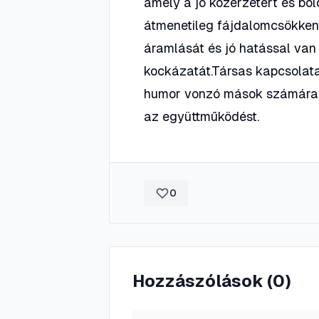
amely a jó közérzetért és bol
átmenetileg fájdalomcsökkentő
áramlását és jó hatással van 
kockázatát.Társas kapcsolata
humor vonzó mások számára, se
az együttműködést.
0
Hozzászólások (
0
)