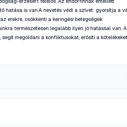
dogság-érzésért felelős. Az endorfinnak emellett
 hatása is van.A nevetés védi a szívet: gyorsítja a v
az erekre, csökkenti a keringési betegségek
inkra természetesen legalább ilyen jó hatással van. A
gít megoldani a konfliktusokat, erősíti a kötelékeke