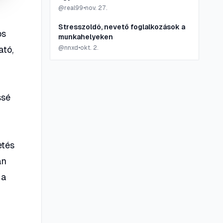
@
real99
•
nov. 27.
Stresszoldó, nevető foglalkozások a
os
munkahelyeken
ató,
@
nnxd
•
okt. 2.
ssé
etés
an
 a