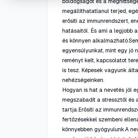
boldogságot és a meghittsége
megállíthatatlanul terjed, eg
erősíti az immunrendszert, en
hatásaitól. És ami a legjobb
és könnyen alkalmazható.Semm
egyensúlyunkat, mint egy jó n
reményt kelt, kapcsolatot te
is tesz. Képesek vagyunk által
nehézségeinken.
Hogyan is hat a nevetés jól e
megszabadít a stressztől és a
tartja.Erősíti az immunrendsz
fertőzésekkel szembeni elle
könnyebben gyógyulunk.A neve