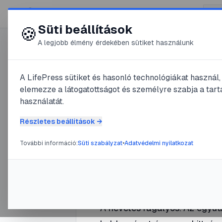
😍 LifePress
Süti beállítások
🍪
A legjobb élmény érdekében sütiket használunk
0
A LifePress sütiket és hasonló technológiákat használ
@
ANDREd
elemezze a látogatottságot és személyre szabja a tarta
2024. november 9.
·
3
perc olv
használatát.
A nevetés
Részletes beállítások →
További információ:
Süti szabályzat
•
Adatvédelmi nyilatkozat
#
humor
#
jókedv
#
nevetés
A nevetés ragályos. Az együt