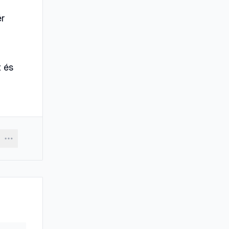
ér
t és