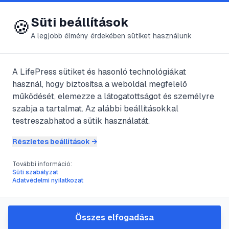
😍 LifePress
Bejelentkezés
Süti beállítások
🍪
A legjobb élmény érdekében sütiket használunk
@
matrix2
A LifePress sütiket és hasonló technológiákat
2021. október 15.
·
3
perc olvasás
használ, hogy biztosítsa a weboldal megfelelő
működését, elemezze a látogatottságot és személyre
A természet lágy
szabja a tartalmat. Az alábbi beállításokkal
testreszabhatod a sütik használatát.
ölén
Részletes beállítások →
#
kilátó
#
kisújbánya
#
Óbánya
#
patak
További információ:
Süti szabályzat
Adatvédelmi nyilatkozat
Magyarország elsősorban
természetföldrajzi adottságairól híres.
Összes elfogadása