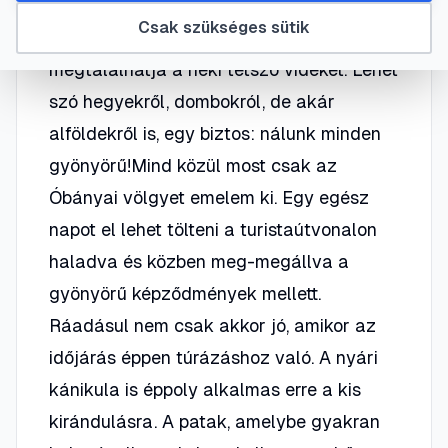
Szebbnél szebb tájakat találunk az
Csak szükséges sütik
egész ország területén. Mindenki
megtalálhatja a neki tetsző vidéket. Lehet
szó hegyekről, dombokról, de akár
alföldekről is, egy biztos: nálunk minden
gyönyörű!Mind közül most csak az
Óbányai völgyet emelem ki. Egy egész
napot el lehet tölteni a turistaútvonalon
haladva és közben meg-megállva a
gyönyörű képződmények mellett.
Ráadásul nem csak akkor jó, amikor az
időjárás éppen túrázáshoz való. A nyári
kánikula is éppoly alkalmas erre a kis
kirándulásra. A patak, amelybe gyakran