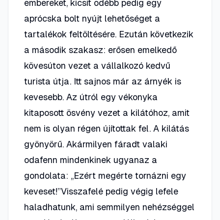
embereket, kicsit odébb pedig egy
aprócska bolt nyújt lehetőséget a
tartalékok feltöltésére. Ezután következik
a második szakasz: erősen emelkedő
kövesúton vezet a vállalkozó kedvű
turista útja. Itt sajnos már az árnyék is
kevesebb. Az útról egy vékonyka
kitaposott ösvény vezet a kilátóhoz, amit
nem is olyan régen újítottak fel. A kilátás
gyönyörű. Akármilyen fáradt valaki
odafenn mindenkinek ugyanaz a
gondolata: „Ezért megérte tornázni egy
keveset!”Visszafelé pedig végig lefele
haladhatunk, ami semmilyen nehézséggel