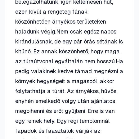
belegázolhatunk, igen kellemesen hűt,
ezen kívül a rengeteg fának
köszönhetően árnyékos területeken
haladunk végig.Nem csak egész napos
kirándulásnak, de egy pár órás sétának is
kitűnő. Ez annak köszönhető, hogy maga
az túraútvonal egyáltalán nem hosszú.Ha
pedig valakinek kedve támad megnézni a
környék hegységeit a magasból, akkor
folytathatja a túrát. Az árnyékos, hűvös,
enyhén emelkedő völgy után ajánlatos
megpihenni és erőt gyűjteni. Erre is van
egy remek hely. Egy régi templomnál
fapadok és faasztalok várják az