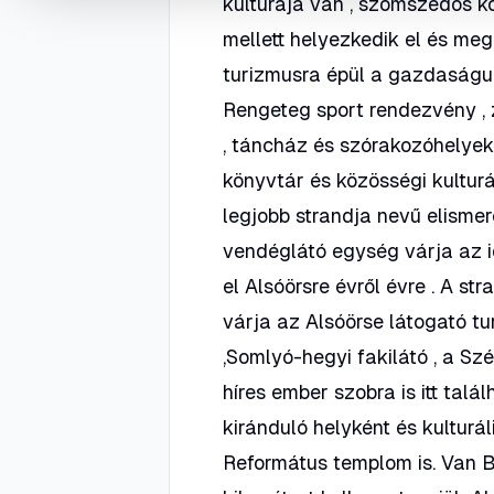
kultúrája van , szomszédos kö
mellett helyezkedik el és meg
turizmusra épül a gazdaságuk
Rengeteg sport rendezvény , z
, táncház és szórakozóhelyek 
könyvtár és közösségi kulturá
legjobb strandja nevű elismeré
vendéglátó egység várja az id
el Alsóörsre évről évre . A s
várja az Alsóörse látogató tu
,Somlyó-hegyi fakilátó , a S
híres ember szobra is itt tal
kiránduló helyként és kulturál
Református templom is. Van B