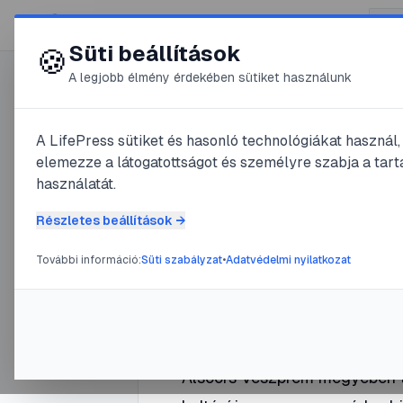
😍 LifePress
Süti beállítások
🍪
A legjobb élmény érdekében sütiket használunk
0
A LifePress sütiket és hasonló technológiákat használ
@
DonFlig
elemezze a látogatottságot és személyre szabja a tarta
2024. május 20.
·
2
perc olvas
használatát.
Alsóörs
Részletes beállítások →
További információ:
Süti szabályzat
•
Adatvédelmi nyilatkozat
#
Alsóörs
#
Balaton
#
fürdő
#
Tú
Alsóörs Veszprém megyében tal