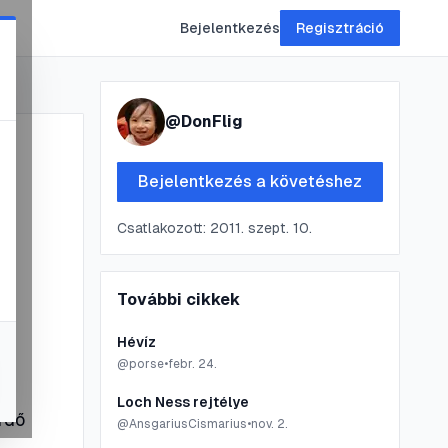
Bejelentkezés
Regisztráció
@
DonFlig
Bejelentkezés a követéshez
Csatlakozott:
2011. szept. 10.
További cikkek
Hévíz
@
porse
•
febr. 24.
Loch Ness rejtélye
rdő
@
AnsgariusCismarius
•
nov. 2.