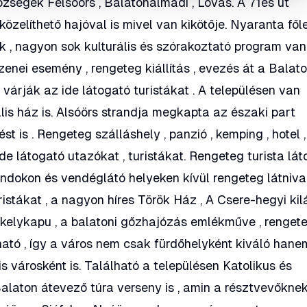
zségek Felsőörs , Balatonalmádi , Lovas. A 71es út
közelíthető hajóval is mivel van kikötője. Nyaranta fől
 , nagyon sok kulturális és szórakoztató program van 
enei esemény , rengeteg kiállítás , evezés át a Balat
várják az ide látogató turistákat . A településen van
lis ház is. Alsóörs strandja megkapta az északi part
st is . Rengeteg szálláshely , panzió , kemping , hotel ,
e látogató utazókat , turistákat. Rengeteg turista lát
trandokon és vendéglátó helyeken kívül rengeteg látniva
ristákat , a nagyon híres Török Ház , A Csere-hegyi kil
zékelykapu , a balatoni gőzhajózás emlékműve , renget
álható , így a város nem csak fürdőhelyként kiváló hane
is városként is. Található a településen Katolikus és
alaton átevező túra verseny is , amin a résztvevőkne