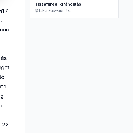
Tiszafüredi kirándulás
eg a
@
TakeitEasy
•
ápr. 24.
.
onon
 és
ogat
ló
átó
eg
m
k 22