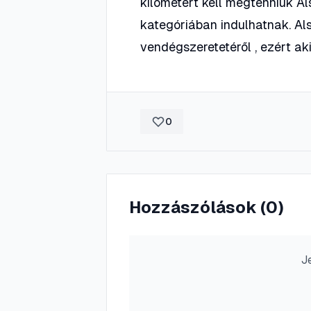
kilométert kell megtenniük Al
kategóriában indulhatnak. Al
vendégszeretetéről , ezért ak
0
Hozzászólások (
0
)
J