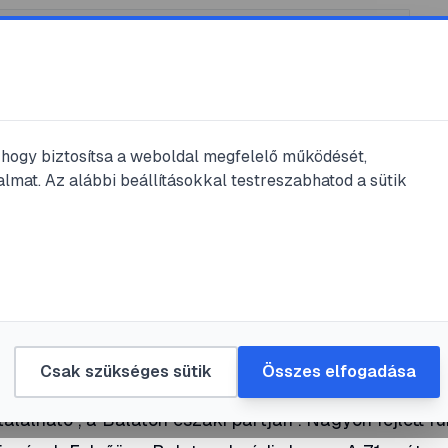
, hogy biztosítsa a weboldal megfelelő működését,
lmat. Az alábbi beállításokkal testreszabhatod a sütik
ás
risztikai Látványosság
Csak szükséges sütik
Összes elfogadása
álható , a Balaton északi partján . Nagyon fejlett fü