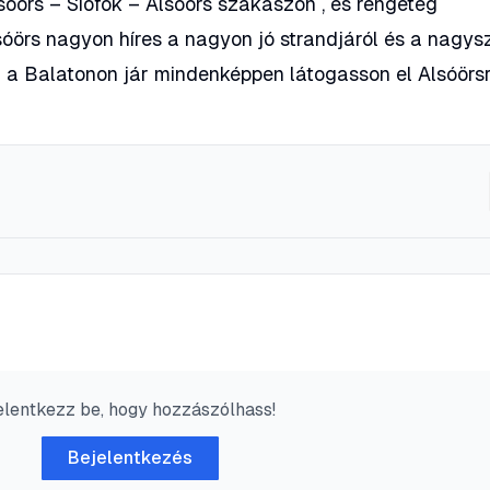
sóörs – Siófok – Alsóörs szakaszon , és rengeteg
sóörs nagyon híres a nagyon jó strandjáról és a nagys
i a Balatonon jár mindenképpen látogasson el Alsóörsr
elentkezz be, hogy hozzászólhass!
Bejelentkezés