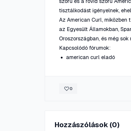
szőrű és a rövid szőrű Ameri
tisztálkodást igényelnek, ehel
Az American Curl, miközben to
az Egyesült Államokban, Spa
Oroszországban, és még sok
Kapcsolódó fórumok:
american curl eladó
0
Hozzászólások (
0
)