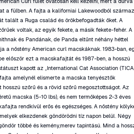
American Curl fülét óvatosan kell kezelni, mert a durva
at a fülben. A fajta a kaliforniai Lakewoodból származ
át talált a Ruga család és örökbefogadták őket. A
őrűek voltak, az egyik fekete, a másik fekete-fehér. A
ithnak és Pandának, de Panda eltűnt néhány héttel
pja a nőstény American curl macskáknak. 1983-ban, e
be először ezt a macskafajtát és 1987-ben, a hosszú
tátuszt kapott az „International Cat Association (TICA
ő fajta amelynél elismerte a macska tenyésztők
 hosszú szőrű és a rövid szőrű megosztottságot. Az
retű macska (5-10 lbs), és nem termőképes 2-3 éves
kafajta rendkívül erős és egészséges. A nőstény kölyk
amelyek elkezdenek göndörödni tíz napon belül. Négy
 göndör többé és kemény,merev tapintású. Mind a hoss