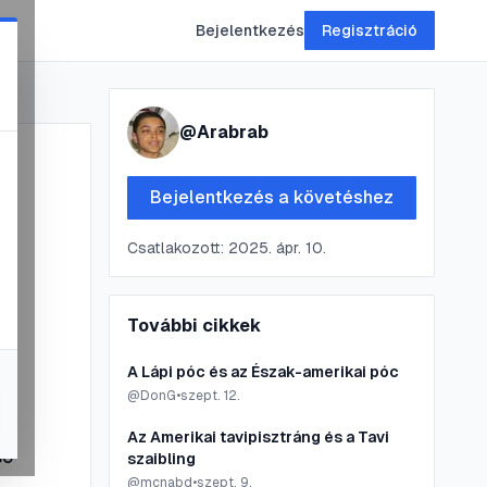
Bejelentkezés
Regisztráció
@
Arabrab
Bejelentkezés a követéshez
Csatlakozott:
2025. ápr. 10.
További cikkek
A Lápi póc és az Észak-amerikai póc
@
DonG
•
szept. 12.
Az Amerikai tavipisztráng és a Tavi
só
szaibling
@
mcnabd
•
szept. 9.