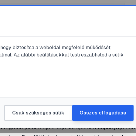
, hogy biztosítsa a weboldal megfelelő működését,
lmat. Az alábbi beállításokkal testreszabhatod a sütik
ás
curl
merikai
#
cica
Csak szükséges sütik
Összes elfogadása
 legfőbb jellemzője a feje közepétől a koponyája hát