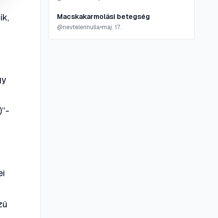
ik,
Macskakarmolási betegség
@
nevtelennulla
•
máj. 17.
gy
)”-
ei
zú