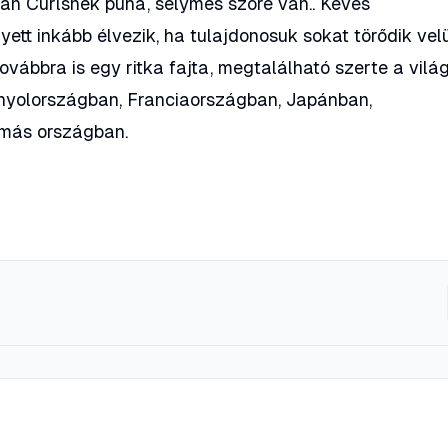
can Curlsnek puha, selymes szőre van.. Kevés
yett inkább élvezik, ha tulajdonosuk sokat törődik vel
vábbra is egy ritka fajta, megtalálható szerte a vilá
nyolországban, Franciaországban, Japánban,
 más országban.