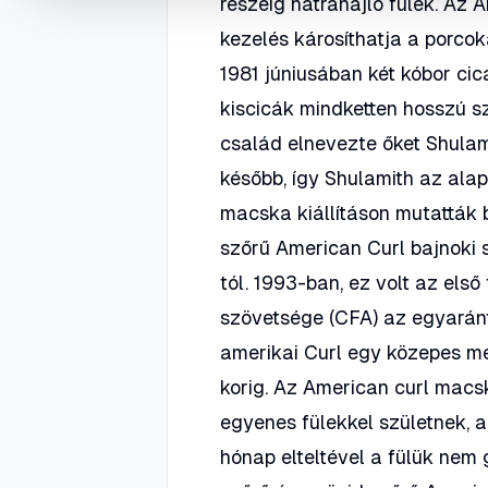
részéig hátrahajló fülek. Az 
kezelés károsíthatja a porcok
1981 júniusában két kóbor cic
kiscicák mindketten hosszú sz
család elnevezte őket Shulam
később, így Shulamith az ala
macska kiállításon mutatták 
szőrű American Curl bajnoki s
tól. 1993-ban, ez volt az els
szövetsége (CFA) az egyaránt
amerikai Curl egy közepes mé
korig. Az American curl macs
egyenes fülekkel születnek, 
hónap elteltével a fülük nem