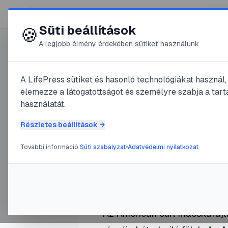
😍 LifePress
Süti beállítások
🍪
A legjobb élmény érdekében sütiket használunk
0
A LifePress sütiket és hasonló technológiákat használ
@
Arabrab
elemezze a látogatottságot és személyre szabja a tarta
2025. április 10.
·
3
perc olvas
használatát.
American 
Részletes beállítások →
További információ:
Süti szabályzat
•
Adatvédelmi nyilatkozat
#
állat kiállítás
#
american curl
#
a
Az American curl macskafajta