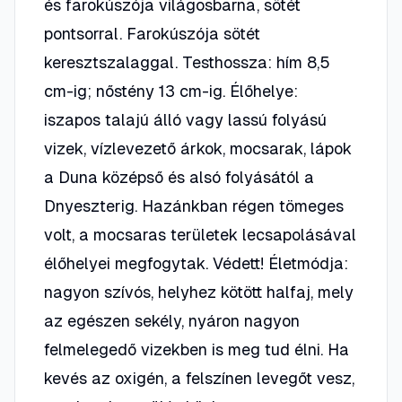
és farokúszója világosbarna, sötét
pontsorral. Farokúszója sötét
keresztszalaggal. Testhossza: hím 8,5
cm-ig; nőstény 13 cm-ig. Élőhelye:
iszapos talajú álló vagy lassú folyású
vizek, vízlevezető árkok, mocsarak, lápok
a Duna középső és alsó folyásától a
Dnyeszterig. Hazánkban régen tömeges
volt, a mocsaras területek lecsapolásával
élőhelyei megfogytak. Védett! Életmódja:
nagyon szívós, helyhez kötött halfaj, mely
az egészen sekély, nyáron nagyon
felmelegedő vizekben is meg tud élni. Ha
kevés az oxigén, a felszínen levegőt vesz,