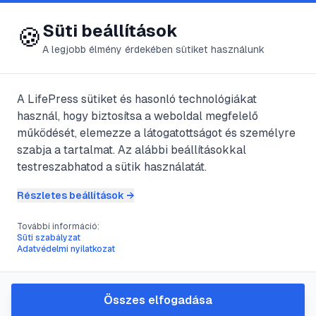
😍 LifePress
Bejelentkezés
Süti beállítások
🍪
A legjobb élmény érdekében sütiket használunk
A LifePress sütiket és hasonló technológiákat
@
DonG
használ, hogy biztosítsa a weboldal megfelelő
2025. szeptember 12.
·
4
perc olvasás
működését, elemezze a látogatottságot és személyre
szabja a tartalmat. Az alábbi beállításokkal
A Lápi póc és az
testreszabhatod a sütik használatát.
Észak-amerikai póc
Részletes beállítások →
További információ:
Süti szabályzat
#
állatok
#
amerikai
#
életmódja
#
élőhelye
Adatvédelmi nyilatkozat
Lápi póc Umbra krameriJegyei: teste
Összes elfogadása