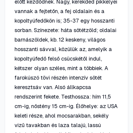
előtt kezdődnek. Nagy, kerekded pikkelyei
vannak a fejtetőn, a fej oldalain és a
kopoltyúfedőkön is; 35-37 egy hosszanti
sorban. Színezete: háta sötétzöld; oldalai
barnászöldek, kb. 12 keskeny, világos
hosszanti sávval, közülük az, amelyik a
kopoltyúfedő felső csücskétől indul,
kétszer olyan széles, mint a többiek. A
farokúszó tövi részén intenzív sötét
keresztsáv van. Alsó állkapcsa
rendszerint fekete. Testhossza: hím 11,5
cm-ig, nőstény 15 cm-ig. Élőhelye: az USA
keleti része, ahol mocsarakban, sekély
vizű tavakban és laza talajú, lassú