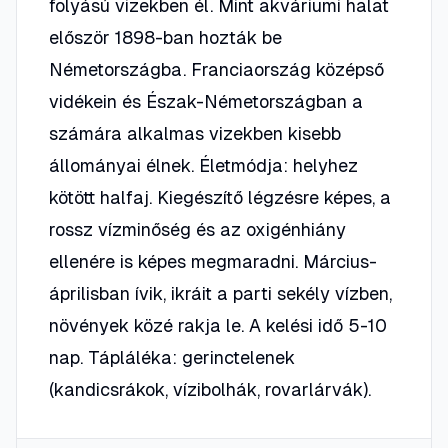
folyású vizekben él. Mint akváriumi halat
először 1898-ban hozták be
Németországba. Franciaország középső
vidékein és Észak-Németországban a
számára alkalmas vizekben kisebb
állományai élnek. Életmódja: helyhez
kötött halfaj. Kiegészítő légzésre képes, a
rossz vízminőség és az oxigénhiány
ellenére is képes megmaradni. Március-
áprilisban ívik, ikráit a parti sekély vízben,
növények közé rakja le. A kelési idő 5-10
nap. Tápláléka: gerinctelenek
(kandicsrákok, vízibolhák, rovarlárvák).