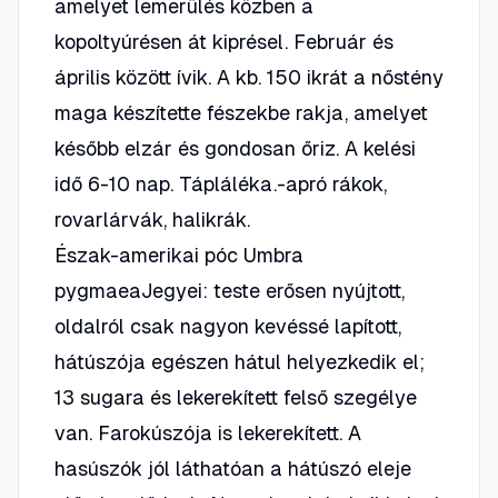
amelyet lemerülés közben a
kopoltyúrésen át kiprésel. Február és
április között ívik. A kb. 150 ikrát a nőstény
maga készítette fészekbe rakja, amelyet
később elzár és gondosan őriz. A kelési
idő 6-10 nap. Tápláléka.-apró rákok,
rovarlárvák, halikrák.
Észak-amerikai póc Umbra
pygmaeaJegyei: teste erősen nyújtott,
oldalról csak nagyon kevéssé lapított,
hátúszója egészen hátul helyezkedik el;
13 sugara és lekerekített felső szegélye
van. Farokúszója is lekerekített. A
hasúszók jól láthatóan a hátúszó eleje