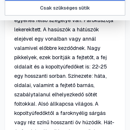
nyújtott, hátúszójának, amely egészen
Csak szükséges sütik
hátul helyezkedik el, 15-16 úszósugara és
egyenes felső szegélye van. Farokúszója
lekerekített. A hasúszók a hátúszók
elejével egy vonalban vagy annál
valamivel előbbre kezdődnek. Nagy
pikkelyek, ezek borítják a fejtetőt, a fej
oldalait és a kopoltyúfedőket is: 22-25
egy hosszanti sorban. Színezete: háta,
oldalai, valamint a fejtető barnás,
szabálytalanul elhelyezkedő sötét
foltokkal. Alsó állkapcsa világos. A
kopoltyúfedőktől a faroknyélig sárgás
vagy réz színű hosszanti öv húzódik. Hát-