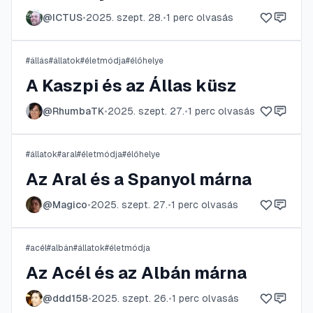
@
ICTUS
•
2025. szept. 28.
•
1
perc olvasás
#
állás
#
állatok
#
életmódja
#
élőhelye
A Kaszpi és az Állas küsz
@
RhumbaTK
•
2025. szept. 27.
•
1
perc olvasás
#
állatok
#
aral
#
életmódja
#
élőhelye
Az Aral és a Spanyol márna
@
Magico
•
2025. szept. 27.
•
1
perc olvasás
#
acél
#
albán
#
állatok
#
életmódja
Az Acél és az Albán márna
@
ddd158
•
2025. szept. 26.
•
1
perc olvasás