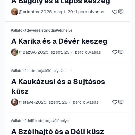
A Bagoly és a Lapos keszeg
@
crinoics
•
2025. szept. 29.
•
1
perc olvasás
#
állatok
#
dévér
#
életmódja
#
élőhelye
A Karika és a Dévér keszeg
@
BazSA
•
2025. szept. 29.
•
1
perc olvasás
#
állatok
#
életmódja
#
élőhelye
#
halak
A Kaukázusi és a Sujtásos
küsz
@
slave
•
2025. szept. 28.
•
1
perc olvasás
#
állatok
#
déli
#
életmódja
#
élőhelye
A Szélhajtó és a Déli küsz