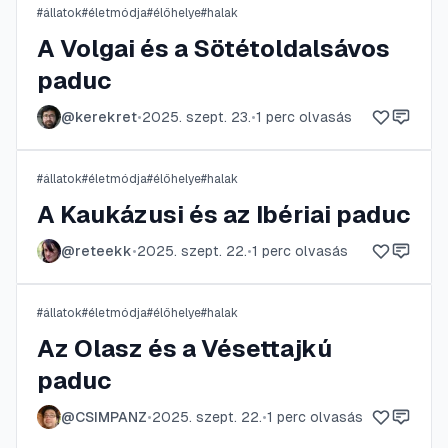
#
állatok
#
életmódja
#
élőhelye
#
halak
A Volgai és a Sötétoldalsávos
paduc
@
kerekret
•
2025. szept. 23.
•
1
perc olvasás
#
állatok
#
életmódja
#
élőhelye
#
halak
A Kaukázusi és az Ibériai paduc
@
reteekk
•
2025. szept. 22.
•
1
perc olvasás
#
állatok
#
életmódja
#
élőhelye
#
halak
Az Olasz és a Vésettajkú
paduc
@
CSIMPANZ
•
2025. szept. 22.
•
1
perc olvasás