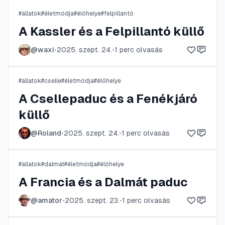
#
állatok
#
életmódja
#
élőhelye
#
felpillantó
A Kassler és a Felpillantó küllő
@
waxi
•
2025. szept. 24.
•
1
perc olvasás
#
állatok
#
cselle
#
életmódja
#
élőhelye
A Csellepaduc és a Fenékjáró
küllő
@
Roland
•
2025. szept. 24.
•
1
perc olvasás
#
állatok
#
dalmát
#
életmódja
#
élőhelye
A Francia és a Dalmát paduc
@
amator
•
2025. szept. 23.
•
1
perc olvasás