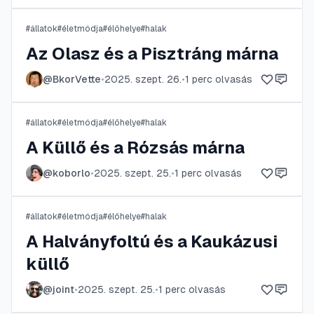
#
állatok
#
életmódja
#
élőhelye
#
halak
Az Olasz és a Pisztráng márna
@
BkorVette
•
2025. szept. 26.
•
1
perc olvasás
#
állatok
#
életmódja
#
élőhelye
#
halak
A Küllő és a Rózsás márna
@
koborlo
•
2025. szept. 25.
•
1
perc olvasás
#
állatok
#
életmódja
#
élőhelye
#
halak
A Halványfoltú és a Kaukázusi
küllő
@
joint
•
2025. szept. 25.
•
1
perc olvasás