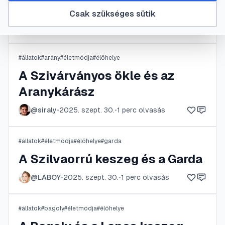
Az Ezüstkárász és a Ponty
Csak szükséges sütik
@
Wegiita
•
2025. okt. 1.
•
1
perc olvasás
#
állatok
#
arány
#
életmódja
#
élőhelye
A Szivárványos ökle és az
Aranykárász
@
siraly
•
2025. szept. 30.
•
1
perc olvasás
#
állatok
#
életmódja
#
élőhelye
#
garda
A Szilvaorrú keszeg és a Garda
@
LABOY
•
2025. szept. 30.
•
1
perc olvasás
#
állatok
#
bagoly
#
életmódja
#
élőhelye