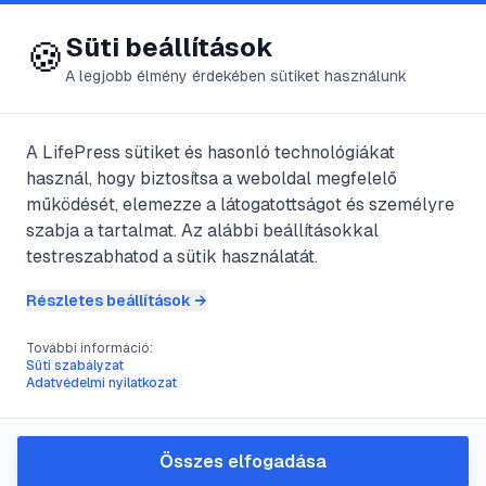
😍 LifePress
Bejelentkezés
Süti beállítások
🍪
A legjobb élmény érdekében sütiket használunk
← Összes címke
🏷️
#
állatok
A LifePress sütiket és hasonló technológiákat
használ, hogy biztosítsa a weboldal megfelelő
működését, elemezze a látogatottságot és személyre
282
cikk található ezzel a címkével
szabja a tartalmat. Az alábbi beállításokkal
testreszabhatod a sütik használatát.
Részletes beállítások →
#
állatok
#
amur
#
busa
#
életmódja
További információ:
Az Amur és a Fehér busa
Süti szabályzat
Adatvédelmi nyilatkozat
@
benzol
•
2025. okt. 1.
•
1
perc olvasás
Összes elfogadása
#
állatok
#
életmódja
#
élőhelye
#
ezüst