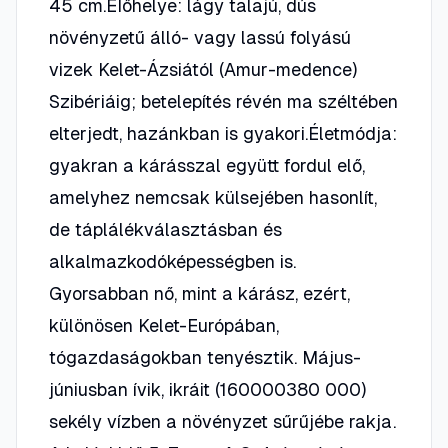
45 cm.ÉIőhelye: lágy talajú, dús
növényzetű álló- vagy lassú folyású
vizek Kelet-Ázsiától (Amur-medence)
Szibériáig; betelepítés révén ma széltében
elterjedt, hazánkban is gyakori.Életmódja:
gyakran a kárásszal együtt fordul elő,
amelyhez nemcsak külsejében hasonlít,
de táplálékválasztásban és
alkalmazkodóképességben is.
Gyorsabban nő, mint a kárász, ezért,
különösen Kelet-Európában,
tógazdaságokban tenyésztik. Május-
júniusban ívik, ikráit (160000380 000)
sekély vízben a növényzet sűrűjébe rakja.