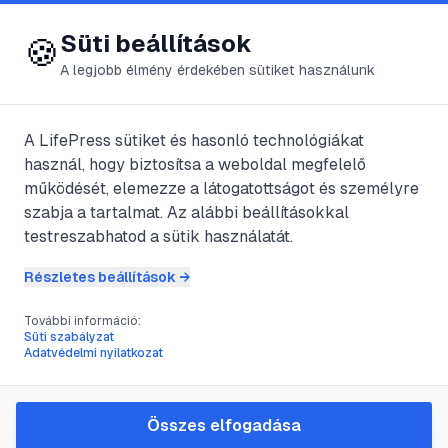
😍 LifePress
Bejelentkezés
Süti beállítások
🍪
A legjobb élmény érdekében sütiket használunk
A LifePress sütiket és hasonló technológiákat
@
Wegiita
használ, hogy biztosítsa a weboldal megfelelő
2025. október 1.
·
3
perc olvasás
működését, elemezze a látogatottságot és személyre
szabja a tartalmat. Az alábbi beállításokkal
Az Ezüstkárász és
testreszabhatod a sütik használatát.
a Ponty
Részletes beállítások →
További információ:
Süti szabályzat
#
állatok
#
életmódja
#
élőhelye
#
ezüst
Adatvédelmi nyilatkozat
Ezüstkárász Carassius auratus
Összes elfogadása