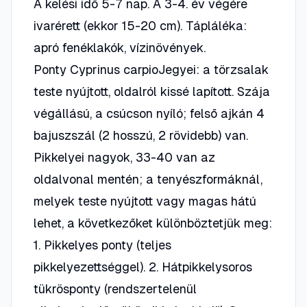
A kelési idő 5-7 nap. A 3-4. év végére
ivarérett (ekkor 15-20 cm). Tápláléka:
apró fenéklakók, vízinövények.
Ponty Cyprinus carpioJegyei: a törzsalak
teste nyújtott, oldalról kissé lapított. Szája
végállású, a csúcson nyíló; felső ajkán 4
bajuszszál (2 hosszú, 2 rövidebb) van.
Pikkelyei nagyok, 33-40 van az
oldalvonal mentén; a tenyészformáknál,
melyek teste nyújtott vagy magas hátú
lehet, a következőket különböztetjük meg:
1. Pikkelyes ponty (teljes
pikkelyezettséggel). 2. Hátpikkelysoros
tükrösponty (rendszertelenül