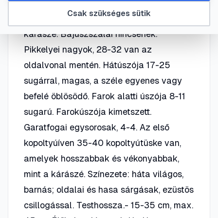
gibelioJegyei: teste nyújtott, oldalról
Csak szükséges sütik
lapított, háta kevésbé magas, mint a
kárászé. Bajuszszálai nincsenek.
Pikkelyei nagyok, 28-32 van az
oldalvonal mentén. Hátúszója 17-25
sugárral, magas, a széle egyenes vagy
befelé öblösödő. Farok alatti úszója 8-11
sugarú. Farokúszója kimetszett.
Garatfogai egysorosak, 4-4. Az első
kopoltyúíven 35-40 kopoltyútüske van,
amelyek hosszabbak és vékonyabbak,
mint a kárászé. Színezete: háta világos,
barnás; oldalai és hasa sárgásak, ezüstös
csillogással. Testhossza.- 15-35 cm, max.