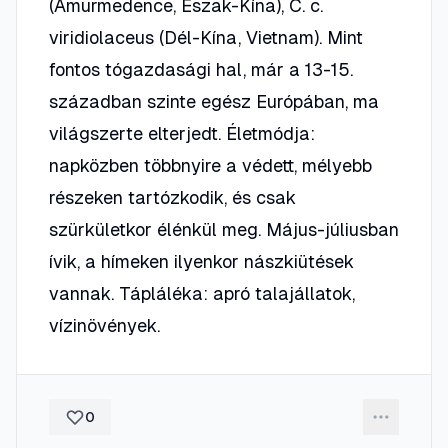
(Amurmedence, Eszak-Kína), C. c.
viridiolaceus (Dél-Kína, Vietnam). Mint
fontos tógazdasági hal, már a 13-15.
században szinte egész Európában, ma
világszerte elterjedt. Életmódja:
napközben többnyire a védett, mélyebb
részeken tartózkodik, és csak
szürkületkor élénkül meg. Május-júliusban
ívik, a hímeken ilyenkor nászkiütések
vannak. Tápláléka: apró talajállatok,
vízinövények.
0