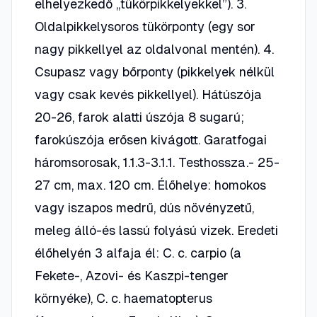
elhelyezkedő „tükörpikkelyekkel”). 3.
Oldalpikkelysoros tükörponty (egy sor
nagy pikkellyel az oldalvonal mentén). 4.
Csupasz vagy bőrponty (pikkelyek nélkül
vagy csak kevés pikkellyel). Hátúszója
20-26, farok alatti úszója 8 sugarú;
farokúszója erősen kivágott. Garatfogai
háromsorosak, 1.1.3-3.1.1. Testhossza.- 25-
27 cm, max. 120 cm. Élőhelye: homokos
vagy iszapos medrű, dús növényzetű,
meleg álló-és lassú folyású vizek. Eredeti
élőhelyén 3 alfaja él: C. c. carpio (a
Fekete-, Azovi- és Kaszpi-tenger
környéke), C. c. haematopterus