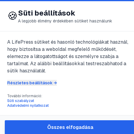
😍 LifePress
Bejelentkezés
Süti beállítások
🍪
A legjobb élmény érdekében sütiket használunk
← Összes címke
🏷️
#
dokumentumvédele
A LifePress sütiket és hasonló technológiákat használ,
hogy biztosítsa a weboldal megfelelő működését,
elemezze a látogatottságot és személyre szabja a
1
cikk található ezzel a címkével
tartalmat. Az alábbi beállításokkal testreszabhatod a
sütik használatát.
Részletes beállítások →
#
papírrestaurálás
#
dokumentumvédelem
#
könyvjavítás
#
archíválás
További információ:
Süti szabályzat
A sérült papír helyreállítása:
Adatvédelmi nyilatkozat
lépésről lépésre útmutató
A régi dokumentumok, családi fotók vagy értékes
Összes elfogadása
könyvek sérülései szívszorítóak lehetnek, de sok