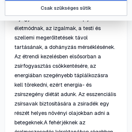
Csak szükséges sütik
Gyógyításában fontos szerep jut a kímélő
életmódnak, az izgalmak, a testi és
szellemi megerőltetések távol
tartásának, a dohányzás mérséklésének.
Az étrendi kezelésben elsősorban a
zsírfogyasztás csökkentésére, az
energiában szegényebb táplálkozásra
kell törekedni, ezért energia- és
zsírszegény diétát adunk. Az esszenciális
zsírsavak biztosítására a zsiradék egy
részét helyes növényi olajokban adni a
betegeknek.A fehérjéknek az
érelmeszesedés kóroktanában régebben