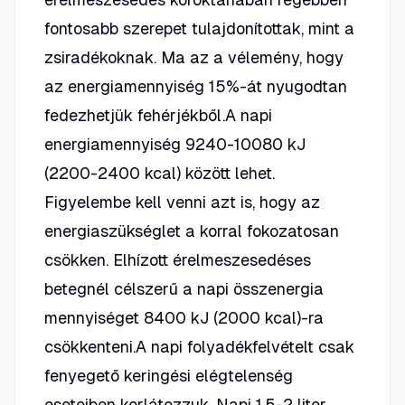
fontosabb szerepet tulajdonítottak, mint a
zsiradékoknak. Ma az a vélemény, hogy
az energiamennyiség 15%-át nyugodtan
fedezhetjük fehérjékből.A napi
energiamennyiség 9240-10080 kJ
(2200-2400 kcal) között lehet.
Figyelembe kell venni azt is, hogy az
energiaszükséglet a korral fokozatosan
csökken. Elhízott érelmeszesedéses
betegnél célszerű a napi összenergia
mennyiséget 8400 kJ (2000 kcal)-ra
csökkenteni.A napi folyadékfelvételt csak
fenyegető keringési elégtelenség
eseteiben korlátozzuk. Napi 1,5-2 liter