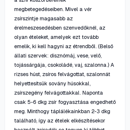
megbetegedéseiben. Mivel a vér
zsírszintje magasabb az
érelmeszesedésben szenvedőknél, az
olyan ételeket, amelyek ezt tovább
emelik, ki kell hagyni az étrendből. (Belső
állati szervek: disznómáj, vese, velő,
tojássárgája, csokoládé, vaj, szalonna.) A
rizses húst, zsíros felvágottat, szalonnát
helyettesítsük sovány húsokkal,
zsírszegény felvágottakkal. Naponta
csak 5-6 dkg zsír fogyasztása engedhető
meg. Minthogy táplálékainkban 2-3 dkg
található, így az ételek elkészítésekor
használt zsiradék se tegyen ki többet