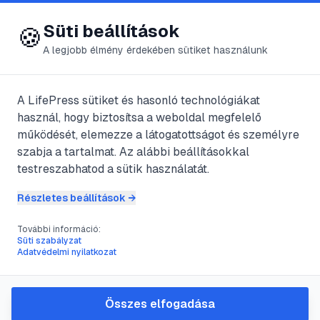
😍 LifePress
Bejelentkezés
Süti beállítások
🍪
A legjobb élmény érdekében sütiket használunk
A LifePress sütiket és hasonló technológiákat
@
zahovic
használ, hogy biztosítsa a weboldal megfelelő
2025. augusztus 16.
·
3
perc olvasás
működését, elemezze a látogatottságot és személyre
szabja a tartalmat. Az alábbi beállításokkal
Az
testreszabhatod a sütik használatát.
érelmeszesedésben
Részletes beállítások →
szenvedő betegek
További információ:
Süti szabályzat
Adatvédelmi nyilatkozat
étrendje
Összes elfogadása
#
betegségek
#
ér
#
érelmeszesedés
#
étrend