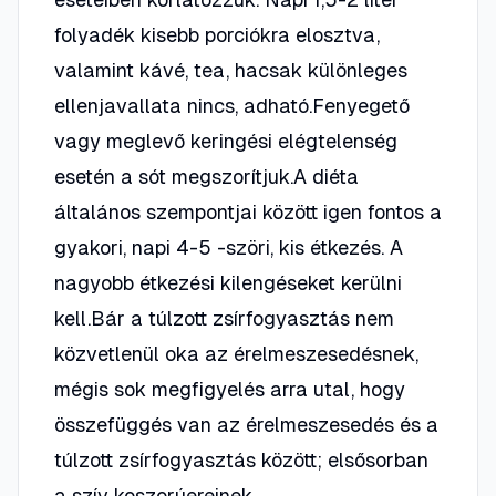
folyadék kisebb porciókra elosztva,
valamint kávé, tea, hacsak különleges
ellenjavallata nincs, adható.Fenyegető
vagy meglevő keringési elégtelenség
esetén a sót megszorítjuk.A diéta
általános szempontjai között igen fontos a
gyakori, napi 4-5 -szöri, kis étkezés. A
nagyobb étkezési kilengéseket kerülni
kell.Bár a túlzott zsírfogyasztás nem
közvetlenül oka az érelmeszesedésnek,
mégis sok megfigyelés arra utal, hogy
összefüggés van az érelmeszesedés és a
túlzott zsírfogyasztás között; elsősorban
a szív koszorúereinek