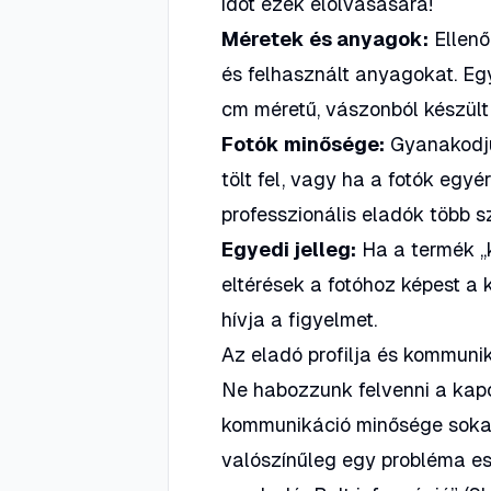
időt ezek elolvasására!
Méretek és anyagok:
Ellenő
és felhasznált anyagokat. Eg
cm méretű, vászonból készült
Fotók minősége:
Gyanakodju
tölt fel, vagy ha a fotók eg
professzionális eladók több s
Egyedi jelleg:
Ha a termék „ké
eltérések a fotóhoz képest a 
hívja a figyelmet.
Az eladó profilja és kommuni
Ne habozzunk felvenni a kapc
kommunikáció minősége sokat 
valószínűleg egy probléma e