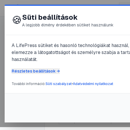
😍 LifePress
Süti beállítások
🍪
A legjobb élmény érdekében sütiket használunk
0
A LifePress sütiket és hasonló technológiákat használ
@
Reni
elemezze a látogatottságot és személyre szabja a tarta
2025. október 13.
·
8
perc olva
használatát.
Biztonság
Részletes beállítások →
n: útmuta
További információ:
Süti szabályzat
•
Adatvédelmi nyilatkozat
eladók me
#
Etsy
#
online vásárlás
#
bizton