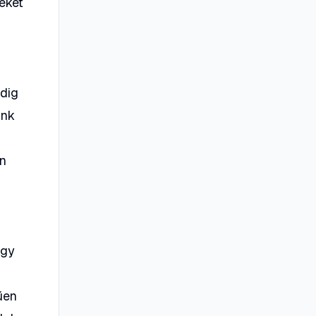
eket
edig
unk
őn
ogy
űen