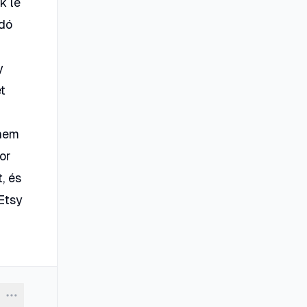
k le
adó
y
t
 nem
or
, és
Etsy