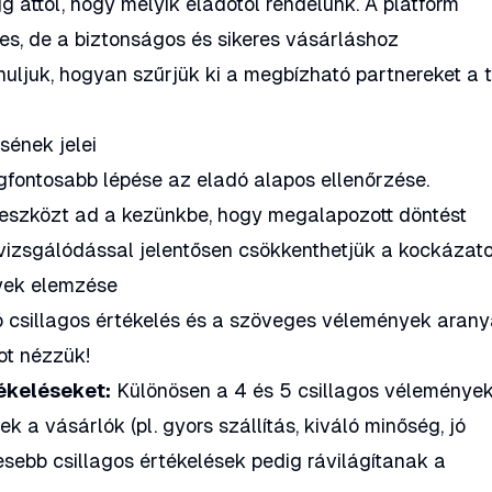
attól, hogy melyik eladótól rendelünk. A platform
es, de a biztonságos és sikeres vásárláshoz
uljuk, hogyan szűrjük ki a megbízható partnereket a 
sének jelei
egfontosabb lépése az eladó alapos ellenőrzése.
eszközt ad a kezünkbe, hogy megalapozott döntést
izsgálódással jelentősen csökkenthetjük a kockázato
nyek elemzése
tó csillagos értékelés és a szöveges vélemények arany
ot nézzük!
ékeléseket:
Különösen a 4 és 5 csillagos véleménye
ek a vásárlók (pl. gyors szállítás, kiváló minőség, jó
sebb csillagos értékelések pedig rávilágítanak a