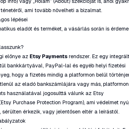
hop Info) vagy „Rólam” (About) szekcióját is, ahol gyak
ténetéről, ami tovább növelheti a bizalmat.
ágos lépései
atikus eladót és terméket, a vásárlás során is érdeme
álasszunk?
gi előnye az
Etsy Payments
rendszer. Ez egy integrál
tül bankkártyával, PayPal-lal és egyéb helyi fizetési
yeg, hogy a fizetés mindig a platformon belül történje
tlenül az eladó bankszámlájára vagy más, platformon
s használatával jogosulttá válunk az Etsy
Etsy Purchase Protection Program), ami védelmet nyúj
érülten érkezik, vagy jelentősen eltér a leírástól.
zabályzatok