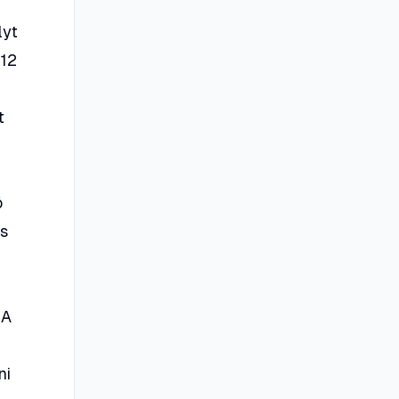
lyt
x12
t
ó
is
 A
ni