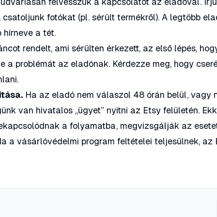
udvariasan felvesszük a kapcsolatot az eladóval. Írju
csatoljunk fotókat (pl. sérült termékről). A legtöbb el
 hírneve a tét.
ncot rendelt, ami sérülten érkezett, az első lépés, hog
ze a problémát az eladónak. Kérdezze meg, hogy cseré
lani.
itása.
Ha az eladó nem válaszol 48 órán belül, vagy
ünk van hivatalos „ügyet” nyitni az Etsy felületén. Ekk
ekapcsolódnak a folyamatba, megvizsgálják az esetet
a a vásárlóvédelmi program feltételei teljesülnek, az 