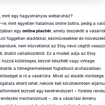
s, mint egy hagyományos webáruház?
re, mint egyetlen hatalmas online boltra, pedig a val
lójában egy
online piactér
, amely összeköti a vásárló
azó független eladókkal, kézművesekkel és művészekk
ásárolunk, nem közvetlenül az Etsy nevű cégtől vessz
, önálló vállalkozóktól. Ez a modell adja az Etsy
k hozzá különleges, kézzel készített vagy vintage
hatók a tömegtermeléssel foglalkozó áruházakban.
elősséget is ró a vásárlóra. Mivel az eladók minősége,
álata eltérő lehet, nekünk kell körültekintően eljárn
tformként biztosít egy keretrendszert – fizetési rends
tarendezési mechanizmust –, de a vásárlási élmény