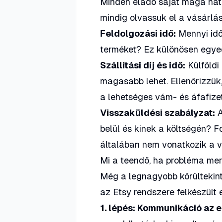
Minden eladó saját maga határ
mindig olvassuk el a vásárlá
Feldolgozási idő:
Mennyi idő
terméket? Ez különösen egyed
Szállítási díj és idő:
Külföldi 
magasabb lehet. Ellenőrizzük
a lehetséges vám- és áfafizet
Visszaküldési szabályzat:
A
belül és kinek a költségén? F
általában nem vonatkozik a v
Mi a teendő, ha probléma mer
Még a legnagyobb körültekinté
az Etsy rendszere felkészült 
1. lépés: Kommunikáció az e