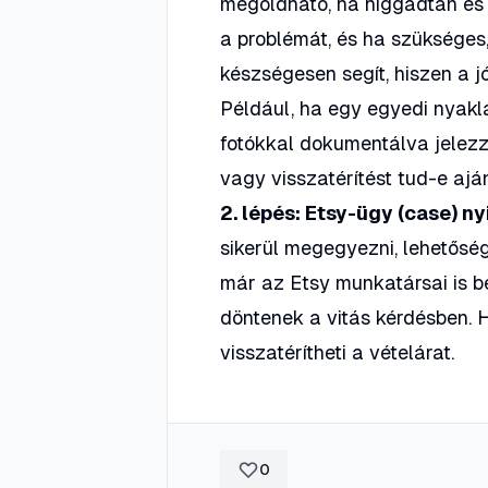
megoldható, ha higgadtan és 
a problémát, és ha szükséges, 
készségesen segít, hiszen a jó
Például, ha egy egyedi nyaklá
fotókkal dokumentálva jelez
vagy visszatérítést tud-e aján
2. lépés: Etsy-ügy (case) ny
sikerül megegyezni, lehetőség
már az Etsy munkatársai is b
döntenek a vitás kérdésben. H
visszatérítheti a vételárat.
0