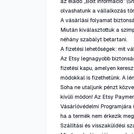
az eladó „Bolt információ” (S
olvashatunk a vállalkozás tör
A vásárlási folyamat biztons
Miután kiválasztottuk a szimp
néhány szabályt betartani.
A fizetési lehetőségek: mit v
Az Etsy legnagyobb biztonsá
fizetési kapu, amelyen keresz
módokkal is fizethetünk. A lén
Soha ne utaljunk pénzt közve
kívüli módon!
Az Etsy Payment
Vásárlóvédelmi Programjára (
ha a termék nem érkezik meg, s
Szállítási és visszaküldési s