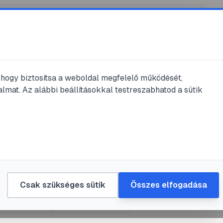
, hogy biztosítsa a weboldal megfelelő működését,
lmat. Az alábbi beállításokkal testreszabhatod a sütik
sás
os vásárlás az Etsy
tó a megbízható
gtalálásához
Csak szükséges sütik
Összes elfogadása
ságos vásárlás
#
kézműves termékek