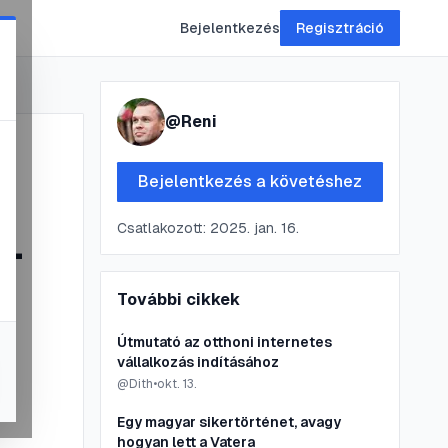
Bejelentkezés
Regisztráció
@
Reni
Bejelentkezés a követéshez
Csatlakozott:
2025. jan. 16.
-
További cikkek
Útmutató az otthoni internetes
vállalkozás indításához
@
Dith
•
okt. 13.
Egy magyar sikertörténet, avagy
hogyan lett a Vatera