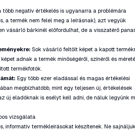
 több negatív értékelés is ugyanarra a problémára
tás, a termék nem felel meg a leírásnak), azt vegyük
n vásárló bárkinél előfordulhat, de a visszatérő pan
leményekre:
Sok vásárló feltölt képet a kapott termékr
 képet adnak a termék minőségéről, színéről és méreté
ított termékfotók.
zámát:
Egy több ezer eladással és magas értékelési
lában megbízhatóbb, mint egy teljesen új, értékelések
 az új eladóknak is esélyt kell adni, de náluk legyünk 
pos vizsgálata
, informatív termékleírásokat készítenek. Ne sajnálju