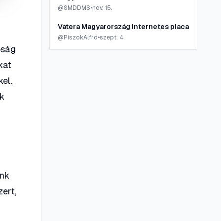
@
SMDDMS
•
nov. 15.
Vatera Magyarország internetes piaca
@
PiszokAlfrd
•
szept. 4.
óság
kat
el.
ük
unk
zert,