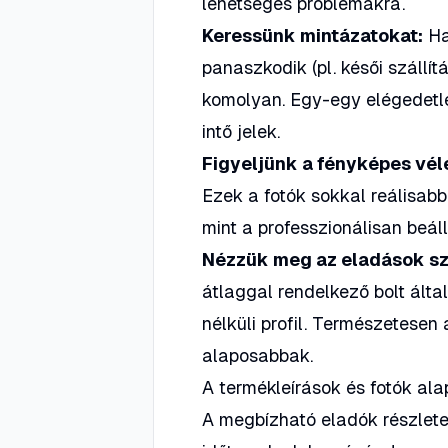
lehetséges problémákra.
Keressünk mintázatokat:
Ha
panaszkodik (pl. késői szállí
komolyan. Egy-egy elégedetle
intő jelek.
Figyeljünk a fényképes vé
Ezek a fotók sokkal reálisabb
mint a professzionálisan beáll
Nézzük meg az eladások s
átlaggal rendelkező bolt álta
nélküli profil. Természetesen
alaposabbak.
A termékleírások és fotók ala
A megbízható eladók részletes