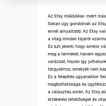
Az Etsy működése: miért má
Sokan úgy gondolnak az Etsy-
ennél árnyaltabb. Az Etsy va
a világ minden tájáról szárm
Ez azt jelenti, hogy amikor v
meg a terméket, hanem egyedi
varázsát, hiszen így juthatun
tárgyakhoz, amelyek nem kap
Ez a felépítés ugyanakkor fel
megbízhatósága és ügyfélszolg
a választás során. Az Etsy pla
értékelési lehetőséget és vi