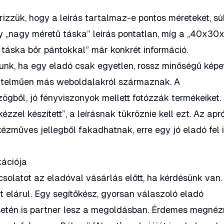
rizzük, hogy a leírás tartalmaz-e pontos méreteket, sú
y „nagy méretű táska” leírás pontatlan, míg a „40x30
 táska bőr pántokkal” már konkrét információ.
nk, ha egy eladó csak egyetlen, rossz minőségű képe
yértelműen más weboldalakról származnak. A
zögből, jó fényviszonyok mellett fotózzák termékeiket.
zzel készített”, a leírásnak tükröznie kell ezt. Az apr
kézműves jellegből fakadhatnak, erre egy jó eladó fel 
kációja
solatot az eladóval vásárlás előtt, ha kérdésünk van.
elárul. Egy segítőkész, gyorsan válaszoló eladó
setén is partner lesz a megoldásban. Érdemes megnéz