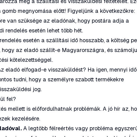
ozza meg a szállítási és visszaküldési feltételeit. Ez
s gomb megnyomása előtt! Figyeljünk a következőkre:
re van szüksége az eladónak, hogy postára adja a
i rendelés esetén lehet több hét.
rendelés esetén a szállítási idő hosszabb, a költség p
, hogy az eladó szállít-e Magyarországra, és számolj
ési kötelezettséggel.
z eladó elfogad-e visszaküldést? Ha igen, mennyi id
ontos tudni, hogy a személyre szabott termékekre
isszaküldési jog.
ül fel?
s mellett is előfordulhatnak problémák. A jó hír az, h
ezek kezelésére.
ladóval.
A legtöbb félreértés vagy probléma egyszer