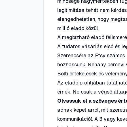
minősége nagymértékben függ 
legitimitása tehát nem kérdés
elengedhetetlen, hogy megtan
millió eladó közül.
A megbízható eladó felismeré
A tudatos vásárlás első és l
Szerencsére az Etsy számos 
hozhassunk. Néhány percnyi v
Bolti értékelések és vélemé
Az eladó profiljában találha
érnek. Ne csak a végső átlag
Olvassuk el a szöveges ért
adnak képet arról, mit szeretn
kommunikáció). A 3 vagy keve