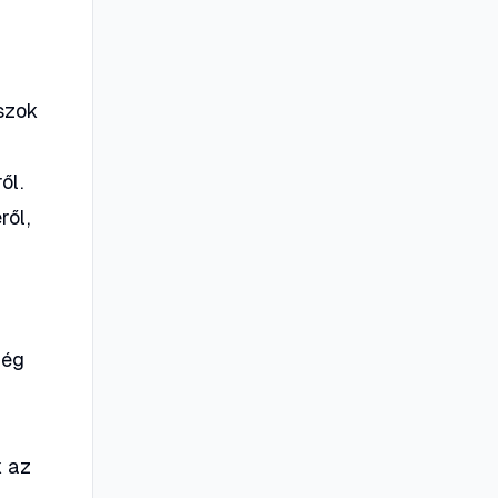
aszok
ől.
ről,
még
k az