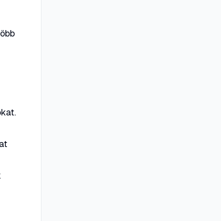
több
kat.
at
k