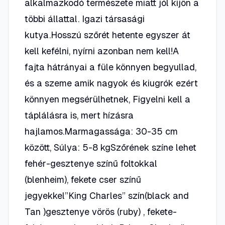
alkalmazkodó természete miatt jól kijön a
többi állattal. Igazi társasági
kutya.Hosszú szőrét hetente egyszer át
kell kefélni, nyírni azonban nem kell!A
fajta hátrányai a füle könnyen begyullad,
és a szeme amik nagyok és kiugrók ezért
könnyen megsérülhetnek, Figyelni kell a
táplálásra is, mert hízásra
hajlamos.Marmagassága: 30-35 cm
között, Súlya: 5-8 kgSzőrének színe lehet
fehér-gesztenye színű foltokkal
(blenheim), fekete cser színű
jegyekkel”King Charles” szín(black and
Tan )gesztenye vörös (ruby) , fekete-