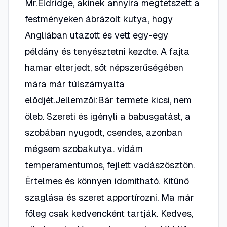
Mr.Eldridge, akinek annyira megtetszett a
festményeken ábrázolt kutya, hogy
Angliában utazott és vett egy-egy
példány és tenyésztetni kezdte. A fajta
hamar elterjedt, sőt népszerűségében
mára már túlszárnyalta
elődjét.Jellemzői:Bár termete kicsi, nem
öleb. Szereti és igényli a babusgatást, a
szobában nyugodt, csendes, azonban
mégsem szobakutya. vidám
temperamentumos, fejlett vadászösztön.
Értelmes és könnyen idomítható. Kitűnő
szaglása és szeret apportírozni. Ma már
főleg csak kedvencként tartják. Kedves,