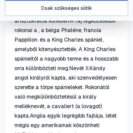
kajtató ebek voltak és szinte egészé
Csak szükséges sütik
Európában népszerűek voltak az
arisztokrácia köreiben.A faj legközelebbii
rokonai a , a belga Phaléne, francia
Pappillon. és a King Charles spániel,
amelyből kitenyésztették. A King Charles
spánieltől a nagyobb terme és a hosszabb
orra különbözteti meg.Nevét II.Károly
angol királyról kapta, aki szenvedélyesen
szerette a törpe spánieleket. Rokonától
való megkülönböztetésül a király
melléknevét, a cavaliert (a lovagot)
kapta.Anglia egyik legrégibb fajtája, létét
mégis egy amerikainak köszönheti