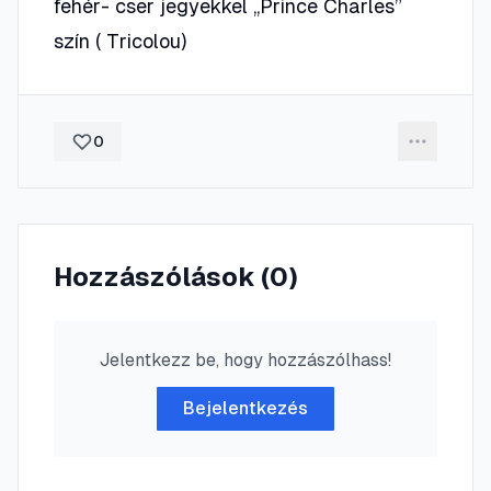
fehér- cser jegyekkel „Prince Charles”
szín ( Tricolou)
0
Hozzászólások (
0
)
Jelentkezz be, hogy hozzászólhass!
Bejelentkezés