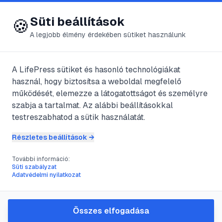
😍 LifePress
Bejelentkezés
Süti beállítások
🍪
A legjobb élmény érdekében sütiket használunk
A LifePress sütiket és hasonló technológiákat
@
KissCsapGerg
használ, hogy biztosítsa a weboldal megfelelő
2025. július 29.
·
2
perc olvasás
működését, elemezze a látogatottságot és személyre
szabja a tartalmat. Az alábbi beállításokkal
Cavalier az angol
testreszabhatod a sütik használatát.
&#8222;lovag&#8221;
Részletes beállítások →
További információ:
Süti szabályzat
#
állat
#
emlős
#
kutya
#
spániel
Adatvédelmi nyilatkozat
A cavalier ősei spanyol és francia eredetű
Összes elfogadása