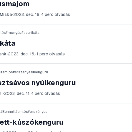
usmajom
iMiska
•
2023. dec. 19.
•
1
perc olvasás
lős
#
mongúz
#
szurikáta
ikáta
ank
•
2023. dec. 16.
•
1
perc olvasás
a
#
emlős
#
erszényes
#
kenguru
sztsávos nyúlkenguru
mi
•
2023. dec. 11.
•
1
perc olvasás
a
#
Bennett
#
emlős
#
erszényes
ett-kúszókenguru