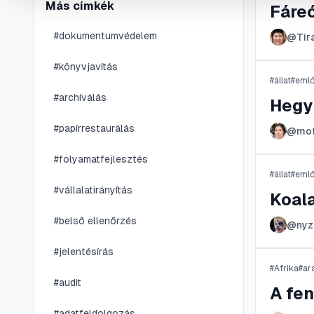
Más címkék
Fáreó
#
dokumentumvédelem
@
Tir
#
könyvjavítás
#
állat
#
eml
#
archíválás
Hegy
#
papírrestaurálás
@
mof
#
folyamatfejlesztés
#
állat
#
eml
#
vállalatirányítás
Koal
#
belső ellenőrzés
@
ny
#
jelentésírás
#
Afrika
#
ar
#
audit
A fe
#
adatfeldolgozás