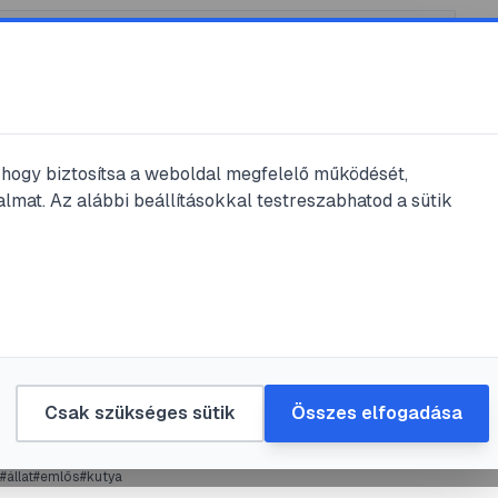
, hogy biztosítsa a weboldal megfelelő működését,
lmat. Az alábbi beállításokkal testreszabhatod a sütik
ős
#
kutya
#
spániel
lier az angol &#8222;lovag&#8221;
sCsapGerg
•
2025. júl. 29.
•
1
perc olvasás
Csak szükséges sütik
Összes elfogadása
#
állat
#
emlős
#
kutya