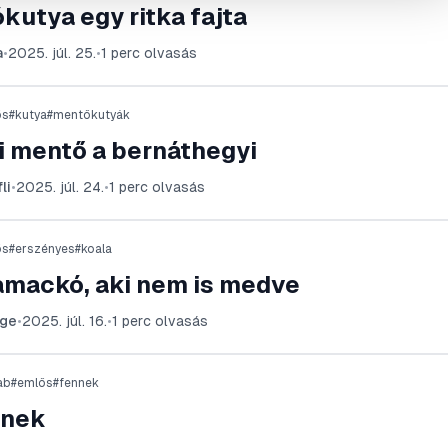
kutya egy ritka fajta
a
•
2025. júl. 25.
•
1
perc olvasás
ős
#
kutya
#
mentőkutyák
i mentő a bernáthegyi
li
•
2025. júl. 24.
•
1
perc olvasás
ős
#
erszényes
#
koala
amackó, aki nem is medve
zge
•
2025. júl. 16.
•
1
perc olvasás
ab
#
emlős
#
fennek
nnek