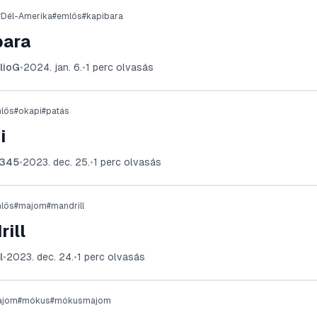
#
Dél-Amerika
#
emlős
#
kapibara
bara
lioG
•
2024. jan. 6.
•
1
perc olvasás
lős
#
okapi
#
patás
i
3345
•
2023. dec. 25.
•
1
perc olvasás
lős
#
majom
#
mandrill
ill
l
•
2023. dec. 24.
•
1
perc olvasás
ajom
#
mókus
#
mókusmajom