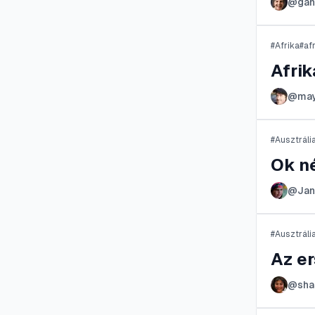
@
gan
#
Afrika
#
afr
Afrik
@
may
#
Ausztráli
Ok né
@
Jan
#
Ausztráli
Az er
@
sha