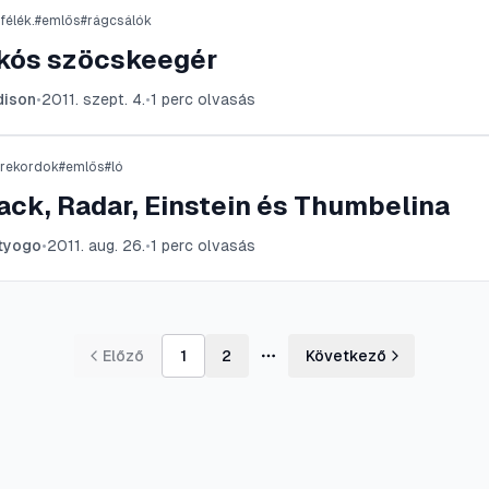
félék.
#
emlős
#
rágcsálók
íkós szöcskeegér
ison
•
2011. szept. 4.
•
1
perc olvasás
t rekordok
#
emlős
#
ló
ack, Radar, Einstein és Thumbelina
tyogo
•
2011. aug. 26.
•
1
perc olvasás
Előző
1
2
Következő
További oldalak