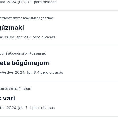
ika
•
2024. júl. 20.
•
1
perc olvasás
emlős
#
hamvas maki
#
Madagaszkár
úzmaki
a1
•
2024. ápr. 23.
•
1
perc olvasás
bőgés
#
bőgőmajom
#
dzsungel
kete bőgőmajom
rvVedve
•
2024. ápr. 8.
•
1
perc olvasás
emlős
#
lemur
#
majom
 vari
ifer
•
2024. jan. 7.
•
1
perc olvasás