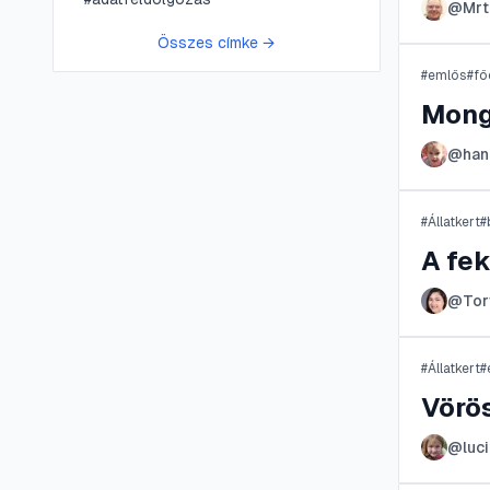
@
Mrt
Összes címke →
#
emlős
#
fő
Mong
@
han
#
Állatkert
#
A fe
@
To
#
Állatkert
#
Vörös
@
luc