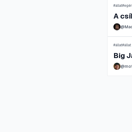
#
állat
#
egér
A cs
@
Mad
#
állat
#
álla
Big J
@
mo