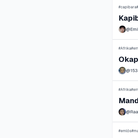
#
capibara
Kapi
@
Emi
#
Afrika
#
em
Okap
@
15
#
Afrika
#
em
Mandr
@
Raa
#
emlős
#
m