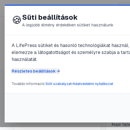
😍 LifePress
Süti beállítások
🍪
A legjobb élmény érdekében sütiket használunk
← Összes címke
🏷️
#
emlős
A LifePress sütiket és hasonló technológiákat használ
elemezze a látogatottságot és személyre szabja a tarta
68
cikk található ezzel a címkével
használatát.
Részletes beállítások →
További információ:
Süti szabályzat
•
Adatvédelmi nyilatkozat
Címke információ
#
állat
#
eml
Cava
Név:
emlős
Cikkek száma:
68
@
Kis
Slug:
emlos
#
agár fajta