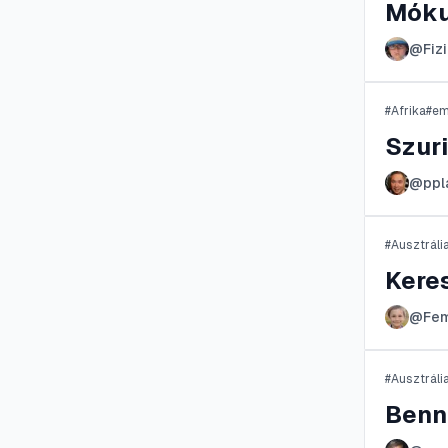
Mók
@
Fiz
#
Afrika
#
em
Szur
@
ppl
#
Ausztráli
Kere
@
Fe
#
Ausztráli
Benn