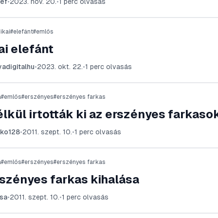
ef
•
2023. nov. 20.
•
1
perc olvasás
ikai
#
elefánt
#
emlős
ai elefánt
adigitalhu
•
2023. okt. 22.
•
1
perc olvasás
a
#
emlős
#
erszényes
#
erszényes farkas
lkül irtották ki az erszényes farkaso
ko128
•
2011. szept. 10.
•
1
perc olvasás
a
#
emlős
#
erszényes
#
erszényes farkas
szényes farkas kihalása
sa
•
2011. szept. 10.
•
1
perc olvasás