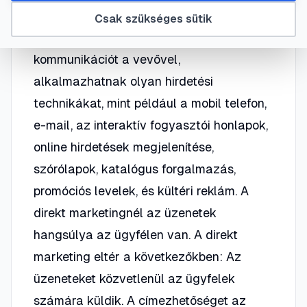
teszi a vállalkozások és a nonprofit
Csak szükséges sütik
szervezetek számára a közvetlen
kommunikációt a vevővel,
alkalmazhatnak olyan hirdetési
technikákat, mint például a mobil telefon,
e-mail, az interaktív fogyasztói honlapok,
online hirdetések megjelenítése,
szórólapok, katalógus forgalmazás,
promóciós levelek, és kültéri reklám. A
direkt marketingnél az üzenetek
hangsúlya az ügyfélen van. A direkt
marketing eltér a következőkben: Az
üzeneteket közvetlenül az ügyfelek
számára küldik. A címezhetőséget az