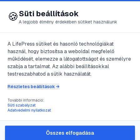
😍 LifePress
Bejelentkezés
Süti beállítások
🍪
A legjobb élmény érdekében sütiket használunk
A LifePress sütiket és hasonló technológiákat
@
gabriel
használ, hogy biztosítsa a weboldal megfelelő
2025. április 4.
·
2
perc olvasás
működését, elemezze a látogatottságot és személyre
szabja a tartalmat. Az alábbi beállításokkal
Direkt marketing
testreszabhatod a sütik használatát.
Részletes beállítások →
#
direkt marketing
#
hirdetés
#
marketing
További információ:
#
reklám
Süti szabályzat
Adatvédelmi nyilatkozat
Direkt marketing csatorna-független
Összes elfogadása
formája a reklámnak, amely lehetővé