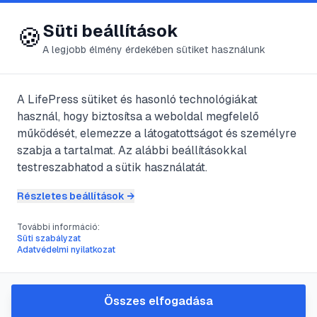
😍 LifePress
Bejelentkezés
Süti beállítások
🍪
A legjobb élmény érdekében sütiket használunk
A LifePress sütiket és hasonló technológiákat
@
bm4505
használ, hogy biztosítsa a weboldal megfelelő
2023. május 14.
·
5
perc olvasás
működését, elemezze a látogatottságot és személyre
szabja a tartalmat. Az alábbi beállításokkal
Mutasd, mond,
testreszabhatod a sütik használatát.
kattints
Részletes beállítások →
További információ:
Süti szabályzat
#
email
#
eredményesség
#
felület
#
forgalom
Adatvédelmi nyilatkozat
A hagyományos marketing, ami az elmúlt
Összes elfogadása