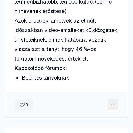
legmegbízhatóbb, legjobb küldő, (cég jó
hírnevének erősítése)
Azok a cégek, amelyek az elmúlt
időszakban video-emaileket küldözgettek
ügyfeleiknek, ennek hatására vezetik
vissza azt a tényt, hogy 46 %-os
forgalom növekedést értek el.
Kapcsolódó fórumok:
Beöntés lányoknak
0