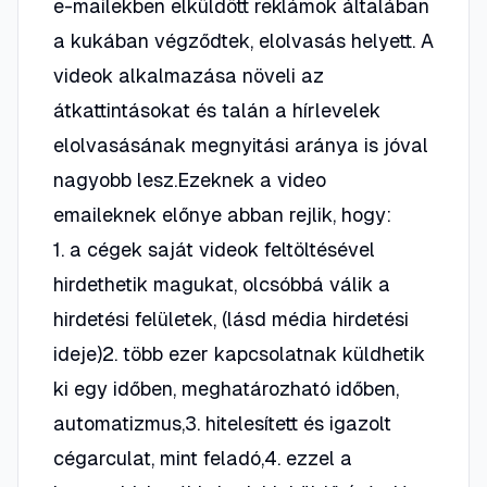
e-mailekben elküldött reklámok általában
a kukában végződtek, elolvasás helyett. A
videok alkalmazása növeli az
átkattintásokat és talán a hírlevelek
elolvasásának megnyitási aránya is jóval
nagyobb lesz.Ezeknek a video
emaileknek előnye abban rejlik, hogy:
1. a cégek saját videok feltöltésével
hirdethetik magukat, olcsóbbá válik a
hirdetési felületek, (lásd média hirdetési
ideje)2. több ezer kapcsolatnak küldhetik
ki egy időben, meghatározható időben,
automatizmus,3. hitelesített és igazolt
cégarculat, mint feladó,4. ezzel a