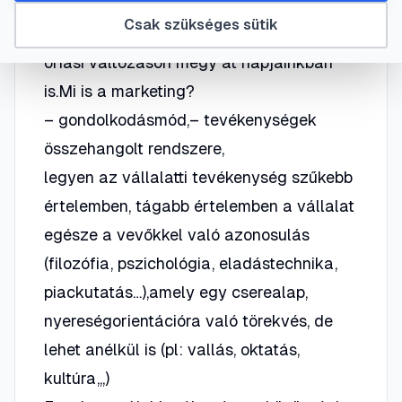
időszakig az írott és a média világára
Csak szükséges sütik
terjedt ki, az internet megjelenésével
óriási változáson megy át napjainkban
is.Mi is a marketing?
– gondolkodásmód,– tevékenységek
összehangolt rendszere,
legyen az vállalatti tevékenység szűkebb
értelemben, tágabb értelemben a vállalat
egésze a vevőkkel való azonosulás
(filozófia, pszichológia, eladástechnika,
piackutatás…),amely egy cserealap,
nyereségorientációra való törekvés, de
lehet anélkül is (pl: vallás, oktatás,
kultúra,,,)