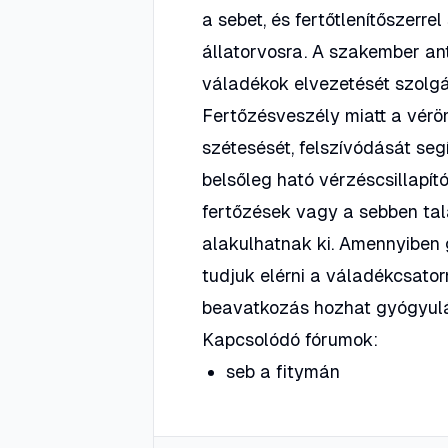
a sebet, és fertőtlenítőszerre
állatorvosra. A szakember an
váladékok elvezetését szolgál
Fertőzésveszély miatt a vérö
szétesését, felszívódását seg
belsőleg ható vérzéscsillapít
fertőzések vagy a sebben talá
alakulhatnak ki. Amennyiben g
tudjuk elérni a váladékcsator
beavatkozás hozhat gyógyulá
Kapcsolódó fórumok:
seb a fitymán