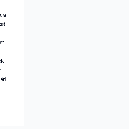
, a
et.
nt
,
ok
m
éti