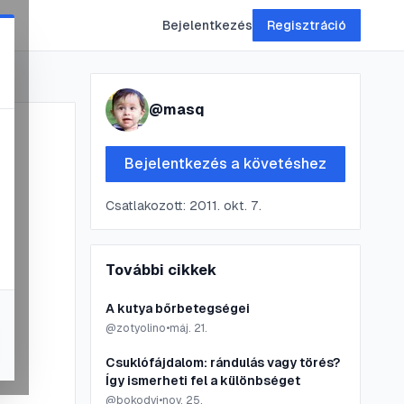
Bejelentkezés
Regisztráció
@
masq
Bejelentkezés a követéshez
Csatlakozott:
2011. okt. 7.
További cikkek
A kutya bőrbetegségei
@
zotyolino
•
máj. 21.
Csuklófájdalom: rándulás vagy törés?
Így ismerheti fel a különbséget
@
bokodyj
•
nov. 25.