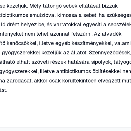
l se kezeljük. Mély tátongó sebek ellátását bízzuk
tibiotikumos emulzióval kimossa a sebet, ha szükséges
ó drént helyez be, és varratokkal egyesíti a sebszélek
mlenyeket nem lehet azonnal felszúrni. Az alvadék
ítő kenőcsökkel, illetve egyéb készítményekkel, valami
ó gyógyszerekkel kezeljük az állatot. Szennyeződések
lható elhalt szöveti részek hatására sipolyok, tályog
yógyszerekkel, illetve antibiotikumos öblítésekkel ne
na záródását, akkor csak körültekintően elvégzett műt
st.