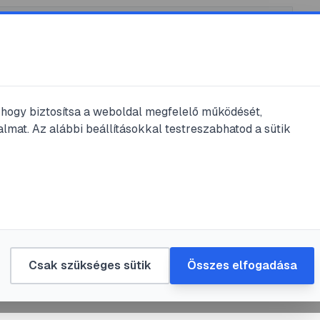
, hogy biztosítsa a weboldal megfelelő működését,
lmat. Az alábbi beállításokkal testreszabhatod a sütik
ás
k és sérülések a
Csak szükséges sütik
Összes elfogadása