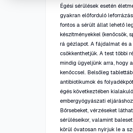
Égési sérülések esetén életm
gyakran előforduló leforrázá
fontos a sérült állat lehető 
készítményekkel (kenőcsök, sp
rá gézlapot. A fájdalmat és a
csökkenthetjük. A test többi
mindig ügyeljünk arra, hogy a
kenőccsel. Belsőleg tablettába
antibiotikumok és folyadékpótl
égés következtében kialakul
embergyógyászati eljáráshoz 
Bőrsebeket, vérzéseket látha
sérüléseikor, valamint bales
körül óvatosan nyírjuk le a sz