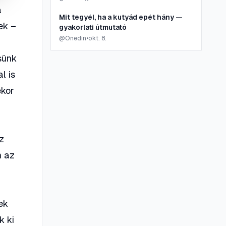
a
Mit tegyél, ha a kutyád epét hány —
ek –
gyakorlati útmutató
@
Onedin
•
okt. 8.
sünk
l is
ekor
Az
n az
ek
k ki