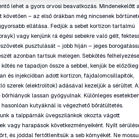
entő lehet a gyors orvosi beavatkozás. Mindenekelőtt 
st követően – az első órákban még nincsenek bőrtünet
leggyorsabb ellátása. Fedjük a sebet kortizon tartalmú
rayk) vagy kenjünk rá égési sebekre való gélt, fektes
 szövetek pusztulását – jobb híján – jeges borogatássa
 részét azonban tartsuk melegen. Sebkötés felhelyezés
 kötés ne tapadjon össze a sebbel, kenjük be előzőleg
n és injekcióban adott kortizon, fájdalomcsillapítók,
ó szerek (elektrolitok) adásával kezeljük a sérültet. 
ó bőrhiányok lassan gyógyulnak. Különleges esetekbe
hasonlóan kutyáknál is végezhető bőrátültetés.
tunk a talppárnák üvegszilánkok okozta vágott
etek vagy harapások következményeiként. Nyílt sérülés
őrt, és jóddal fertőtlenítsük a seb környékét. Ne mossu