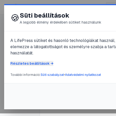
😍 LifePress
Süti beállítások
🍪
A legjobb élmény érdekében sütiket használunk
0
A LifePress sütiket és hasonló technológiákat használ
@
masq
elemezze a látogatottságot és személyre szabja a tarta
2025. május 16.
·
3
perc olvas
használatát.
Égési sebe
Részletes beállítások →
kutyán
További információ:
Süti szabályzat
•
Adatvédelmi nyilatkozat
#
égés
#
kezelés
#
kutya
#
seb