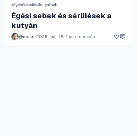
#
égés
#
kezelés
#
kutya
#
seb
Égési sebek és sérülések a
kutyán
@
masq
•
2025. máj. 16.
•
1
perc olvasás